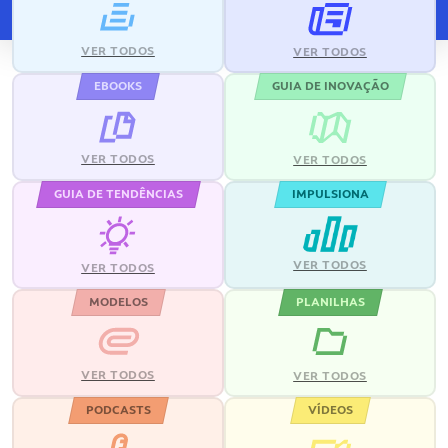
VER TODOS
VER TODOS
EBOOKS
GUIA DE INOVAÇÃO
VER TODOS
VER TODOS
GUIA DE TENDÊNCIAS
IMPULSIONA
VER TODOS
VER TODOS
MODELOS
PLANILHAS
VER TODOS
VER TODOS
PODCASTS
VÍDEOS