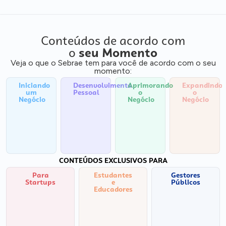
Conteúdos de acordo com
o
seu Momento
Veja o que o Sebrae tem para você de acordo com o seu
momento:
Iniciando
Desenvolvimento
Aprimorando
Expandindo
um
Pessoal
o
o
Negócio
Negócio
Negócio
CONTEÚDOS EXCLUSIVOS PARA
Para
Estudantes
Gestores
Startups
e
Públicos
Educadores