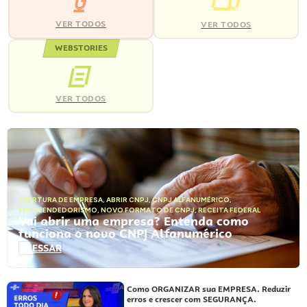
VER TODOS
VER TODOS
WEBSTORIES
VER TODOS
ABERTURA DE EMPRESA
,
ABRIR CNPJ
,
CNPJ ALFANUMÉRICO
,
EMPREENDEDORISMO
,
NOVO FORMATO DE CNPJ
,
RECEITA FEDERAL
Vai abrir uma empresa? Entenda como
funciona o novo CNPJ Alfanumérico
ACESSAR
Como ORGANIZAR sua EMPRESA. Reduzir
erros e crescer com SEGURANÇA.