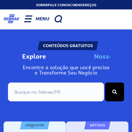
SOBRE
FALE CONOSCO
ENDEREÇOS
MENU
CONTEÚDOS GRATUITOS
Explore
N
o
s
s
o
s
I
n
f
o
Encontre a solução que você precisa
e Transforme Seu Negócio
ARQUIVOS
ARTIGOS