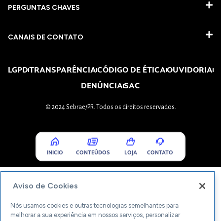
PERGUNTAS CHAVES​
CANAIS DE CONTATO
LGPD
TRANSPARÊNCIA
CÓDIGO DE ÉTICA
OUVIDORIA
DENÚNCIA
SAC
© 2024 Sebrae/PR. Todos os direitos reservados.
INICIO
CONTEÚDOS
LOJA
CONTATO
Aviso de Cookies
Nós usamos cookies e outras tecnologias semelhantes para
melhorar a sua experiência em nossos serviços, personalizar