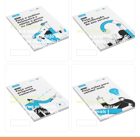
GESTÃO FINANCEIRA
Faça a análise
GESTÃO FINANCEIRA
financeira e atinja o
Faça a precificação do
ponto de equilíbrio |
seu serviço | Prompts
Prompts ChatGPT
ChatGPT
ACESSAR
ACESSAR
NEGÓCIOS
,
PROCESSOS
EMPRESARIAIS
NEGÓCIOS
,
VENDAS
Faça uma proposta
Faça ações para
comercial | Prompts
vender mais |
ChatGPT
Prompts ChatGPT
ACESSAR
ACESSAR