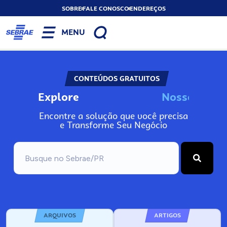
SOBRE
FALE CONOSCO
ENDEREÇOS
MENU
CONTEÚDOS GRATUITOS
Explore
N
o
s
s
o
s
I
n
f
o
Encontre a solução que você precisa
e Transforme Seu Negócio
ARQUIVOS
ARTIGOS