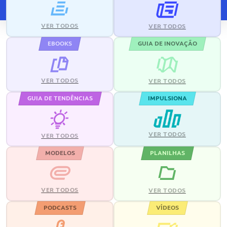
VER TODOS
VER TODOS
EBOOKS
GUIA DE INOVAÇÃO
VER TODOS
VER TODOS
GUIA DE TENDÊNCIAS
IMPULSIONA
VER TODOS
VER TODOS
MODELOS
PLANILHAS
VER TODOS
VER TODOS
PODCASTS
VÍDEOS