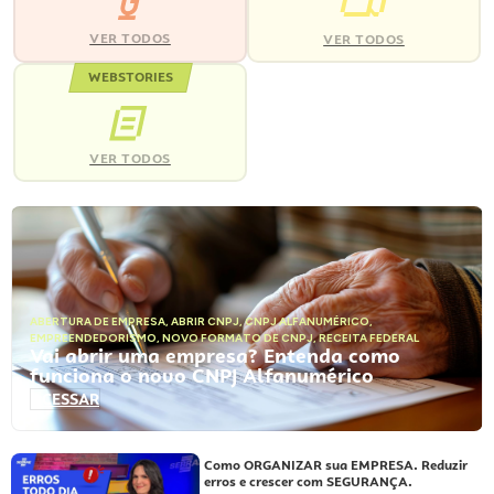
VER TODOS
VER TODOS
WEBSTORIES
VER TODOS
ABERTURA DE EMPRESA
,
ABRIR CNPJ
,
CNPJ ALFANUMÉRICO
,
EMPREENDEDORISMO
,
NOVO FORMATO DE CNPJ
,
RECEITA FEDERAL
Vai abrir uma empresa? Entenda como
funciona o novo CNPJ Alfanumérico
ACESSAR
Como ORGANIZAR sua EMPRESA. Reduzir
erros e crescer com SEGURANÇA.