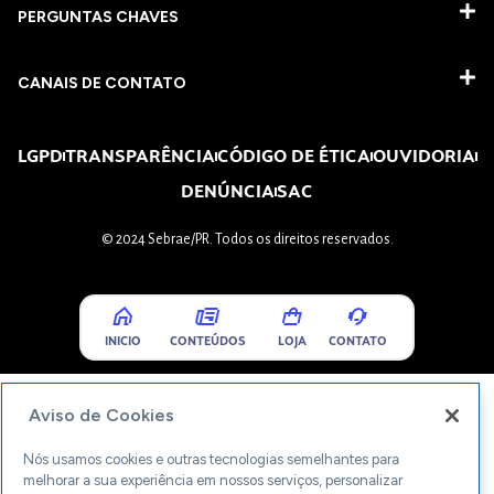
PERGUNTAS CHAVES​
CANAIS DE CONTATO
LGPD
TRANSPARÊNCIA
CÓDIGO DE ÉTICA
OUVIDORIA
DENÚNCIA
SAC
© 2024 Sebrae/PR. Todos os direitos reservados.
INICIO
CONTEÚDOS
LOJA
CONTATO
Aviso de Cookies
Nós usamos cookies e outras tecnologias semelhantes para
melhorar a sua experiência em nossos serviços, personalizar