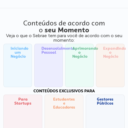
Conteúdos de acordo com
o
seu Momento
Veja o que o Sebrae tem para você de acordo com o seu
momento:
Iniciando
Desenvolvimento
Aprimorando
Expandindo
um
Pessoal
o
o
Negócio
Negócio
Negócio
CONTEÚDOS EXCLUSIVOS PARA
Para
Estudantes
Gestores
Startups
e
Públicos
Educadores