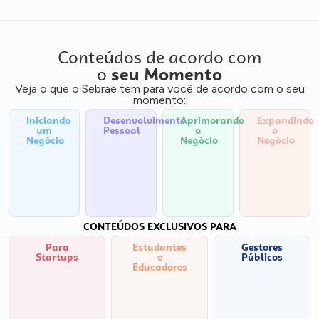
Conteúdos de acordo com
o
seu Momento
Veja o que o Sebrae tem para você de acordo com o seu
momento:
Iniciando
Desenvolvimento
Aprimorando
Expandindo
um
Pessoal
o
o
Negócio
Negócio
Negócio
CONTEÚDOS EXCLUSIVOS PARA
Para
Estudantes
Gestores
Startups
e
Públicos
Educadores