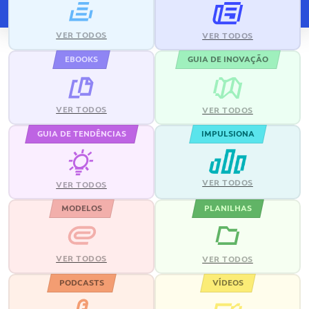
VER TODOS
VER TODOS
EBOOKS
GUIA DE INOVAÇÃO
VER TODOS
VER TODOS
GUIA DE TENDÊNCIAS
IMPULSIONA
VER TODOS
VER TODOS
MODELOS
PLANILHAS
VER TODOS
VER TODOS
PODCASTS
VÍDEOS