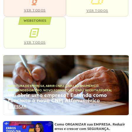
VER TODOS
VER TODOS
WEBSTORIES
VER TODOS
ABERTURA DE EMPRESA
,
ABRIR CNPJ
,
CNPJ ALFANUMÉRICO
,
EMPREENDEDORISMO
,
NOVO FORMATO DE CNPJ
,
RECEITA FEDERAL
Vai abrir uma empresa? Entenda como
funciona o novo CNPJ Alfanumérico
ACESSAR
Como ORGANIZAR sua EMPRESA. Reduzir
erros e crescer com SEGURANÇA.