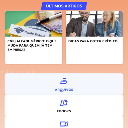
ÚLTIMOS ARTIGOS
CNPJ ALFANUMÉRICO: O QUE
DICAS PARA OBTER CRÉDITO
FA
MUDA PARA QUEM JÁ TEM
SU
EMPRESA?
I
ARQUIVOS
EBOOKS