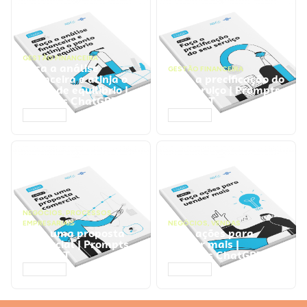
GESTÃO FINANCEIRA
Faça a análise
GESTÃO FINANCEIRA
financeira e atinja o
Faça a precificação do
ponto de equilíbrio |
seu serviço | Prompts
Prompts ChatGPT
ChatGPT
ACESSAR
ACESSAR
NEGÓCIOS
,
PROCESSOS
EMPRESARIAIS
NEGÓCIOS
,
VENDAS
Faça uma proposta
Faça ações para
comercial | Prompts
vender mais |
ChatGPT
Prompts ChatGPT
ACESSAR
ACESSAR