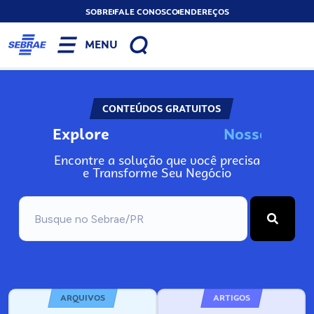
SOBRE
FALE CONOSCO
ENDEREÇOS
MENU
CONTEÚDOS GRATUITOS
Explore
o
s
s
o
s
I
n
N
N
Encontre a solução que você precisa
e Transforme Seu Negócio
ARQUIVOS
ARTIGOS