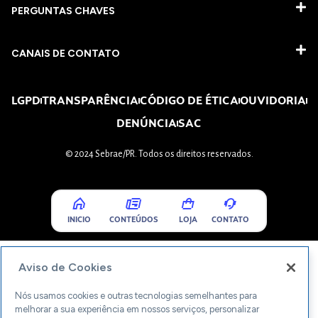
PERGUNTAS CHAVES​
CANAIS DE CONTATO
LGPD
TRANSPARÊNCIA
CÓDIGO DE ÉTICA
OUVIDORIA
DENÚNCIA
SAC
© 2024 Sebrae/PR. Todos os direitos reservados.
INICIO
CONTEÚDOS
LOJA
CONTATO
Aviso de Cookies
Nós usamos cookies e outras tecnologias semelhantes para
melhorar a sua experiência em nossos serviços, personalizar