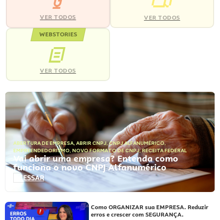
VER TODOS
VER TODOS
WEBSTORIES
VER TODOS
ABERTURA DE EMPRESA
,
ABRIR CNPJ
,
CNPJ ALFANUMÉRICO
,
EMPREENDEDORISMO
,
NOVO FORMATO DE CNPJ
,
RECEITA FEDERAL
Vai abrir uma empresa? Entenda como
funciona o novo CNPJ Alfanumérico
ACESSAR
Como ORGANIZAR sua EMPRESA. Reduzir
erros e crescer com SEGURANÇA.