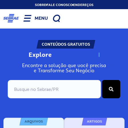
SOBRE
FALE CONOSCO
ENDEREÇOS
MENU
CONTEÚDOS GRATUITOS
Explore
N
o
s
s
o
s
A
Encontre a solução que você precisa
e Transforme Seu Negócio
ARQUIVOS
ARTIGOS