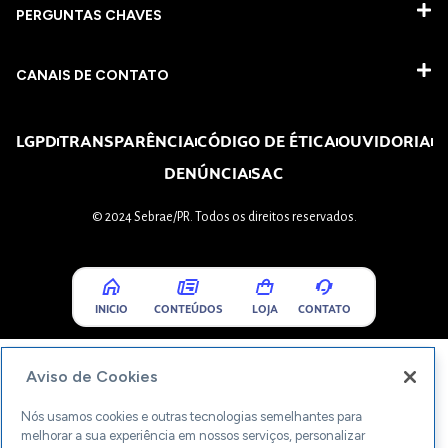
PERGUNTAS CHAVES​
CANAIS DE CONTATO
LGPD
TRANSPARÊNCIA
CÓDIGO DE ÉTICA
OUVIDORIA
DENÚNCIA
SAC
© 2024 Sebrae/PR. Todos os direitos reservados.
INICIO
CONTEÚDOS
LOJA
CONTATO
Aviso de Cookies
Nós usamos cookies e outras tecnologias semelhantes para
melhorar a sua experiência em nossos serviços, personalizar