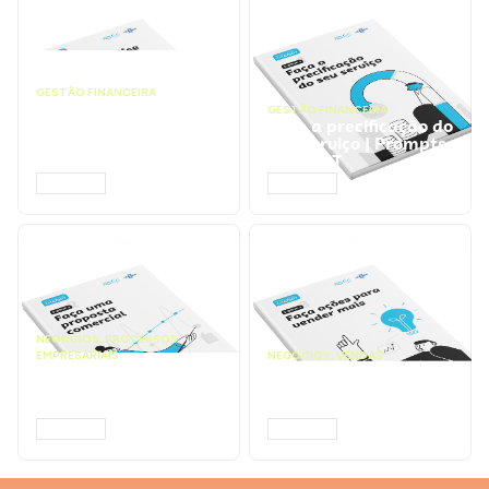
GESTÃO FINANCEIRA
Faça a análise
GESTÃO FINANCEIRA
financeira e atinja o
Faça a precificação do
ponto de equilíbrio |
seu serviço | Prompts
Prompts ChatGPT
ChatGPT
ACESSAR
ACESSAR
NEGÓCIOS
,
PROCESSOS
EMPRESARIAIS
NEGÓCIOS
,
VENDAS
Faça uma proposta
Faça ações para
comercial | Prompts
vender mais |
ChatGPT
Prompts ChatGPT
ACESSAR
ACESSAR