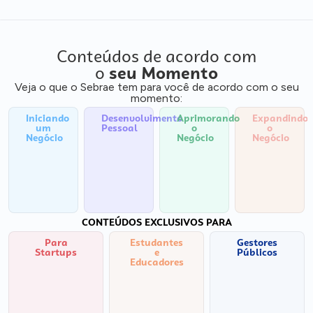
Conteúdos de acordo com
o
seu Momento
Veja o que o Sebrae tem para você de acordo com o seu
momento:
Iniciando
Desenvolvimento
Aprimorando
Expandindo
um
Pessoal
o
o
Negócio
Negócio
Negócio
CONTEÚDOS EXCLUSIVOS PARA
Para
Estudantes
Gestores
Startups
e
Públicos
Educadores