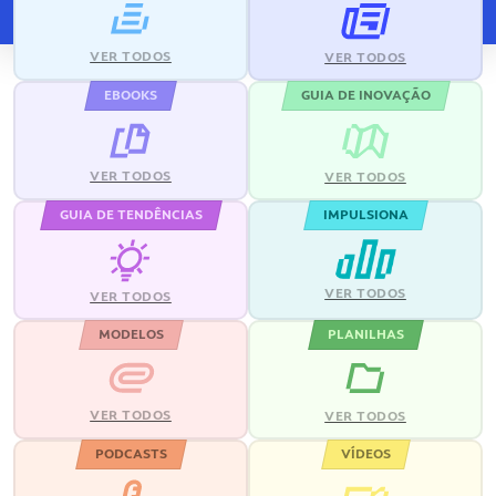
VER TODOS
VER TODOS
EBOOKS
GUIA DE INOVAÇÃO
VER TODOS
VER TODOS
GUIA DE TENDÊNCIAS
IMPULSIONA
VER TODOS
VER TODOS
MODELOS
PLANILHAS
VER TODOS
VER TODOS
PODCASTS
VÍDEOS