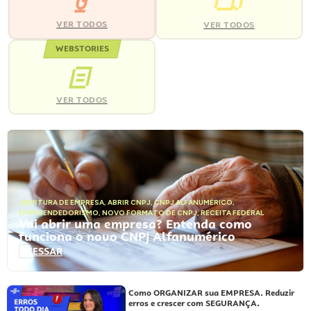
VER TODOS
VER TODOS
WEBSTORIES
VER TODOS
ABERTURA DE EMPRESA
,
ABRIR CNPJ
,
CNPJ ALFANUMÉRICO
,
EMPREENDEDORISMO
,
NOVO FORMATO DE CNPJ
,
RECEITA FEDERAL
Vai abrir uma empresa? Entenda como
funciona o novo CNPJ Alfanumérico
ACESSAR
Como ORGANIZAR sua EMPRESA. Reduzir
erros e crescer com SEGURANÇA.