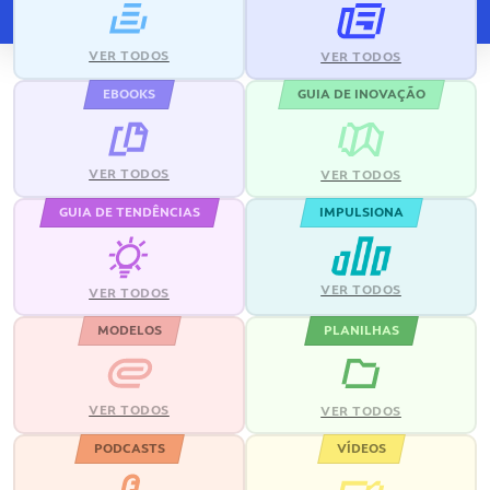
VER TODOS
VER TODOS
EBOOKS
GUIA DE INOVAÇÃO
VER TODOS
VER TODOS
GUIA DE TENDÊNCIAS
IMPULSIONA
VER TODOS
VER TODOS
MODELOS
PLANILHAS
VER TODOS
VER TODOS
PODCASTS
VÍDEOS