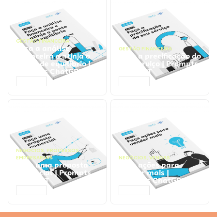
GESTÃO FINANCEIRA
Faça a análise
GESTÃO FINANCEIRA
financeira e atinja o
Faça a precificação do
ponto de equilíbrio |
seu serviço | Prompts
Prompts ChatGPT
ChatGPT
ACESSAR
ACESSAR
NEGÓCIOS
,
PROCESSOS
EMPRESARIAIS
NEGÓCIOS
,
VENDAS
Faça uma proposta
Faça ações para
comercial | Prompts
vender mais |
ChatGPT
Prompts ChatGPT
ACESSAR
ACESSAR