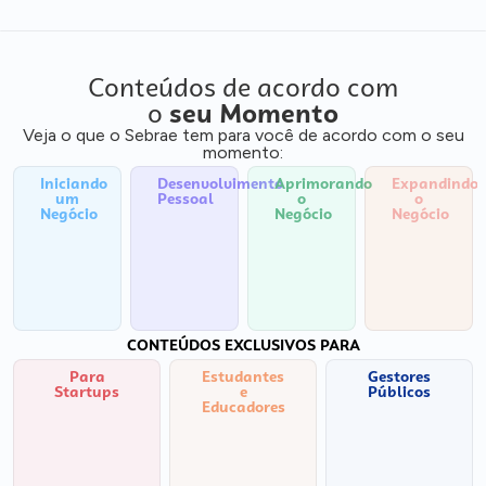
Conteúdos de acordo com
o
seu Momento
Veja o que o Sebrae tem para você de acordo com o seu
momento:
Iniciando
Desenvolvimento
Aprimorando
Expandindo
um
Pessoal
o
o
Negócio
Negócio
Negócio
CONTEÚDOS EXCLUSIVOS PARA
Para
Estudantes
Gestores
Startups
e
Públicos
Educadores