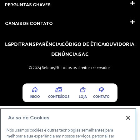
PERGUNTAS CHAVES​
CANAIS DE CONTATO
LGPD
TRANSPARÊNCIA
CÓDIGO DE ÉTICA
OUVIDORIA
DENÚNCIA
SAC
© 2024 Sebrae/PR. Todos os direitos reservados.
INICIO
CONTEÚDOS
LOJA
CONTATO
Aviso de Cookies
Nós usamos cookies e outras tecnologias semelhantes para
melhorar a sua experiência em nossos serviços, personalizar