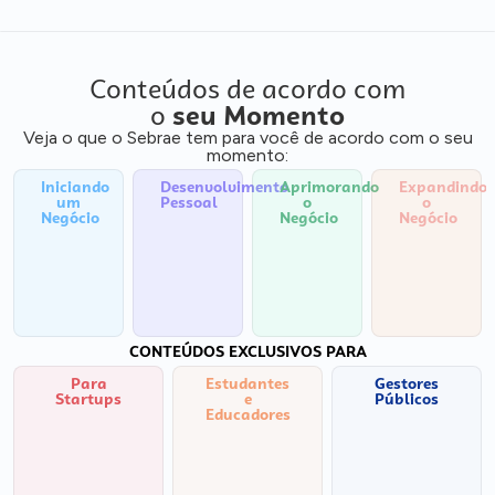
Conteúdos de acordo com
o
seu Momento
Veja o que o Sebrae tem para você de acordo com o seu
momento:
Iniciando
Desenvolvimento
Aprimorando
Expandindo
um
Pessoal
o
o
Negócio
Negócio
Negócio
CONTEÚDOS EXCLUSIVOS PARA
Para
Estudantes
Gestores
Startups
e
Públicos
Educadores