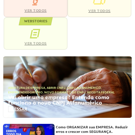
VER TODOS
VER TODOS
WEBSTORIES
VER TODOS
ABERTURA DE EMPRESA
,
ABRIR CNPJ
,
CNPJ ALFANUMÉRICO
,
EMPREENDEDORISMO
,
NOVO FORMATO DE CNPJ
,
RECEITA FEDERAL
Vai abrir uma empresa? Entenda como
funciona o novo CNPJ Alfanumérico
ACESSAR
Como ORGANIZAR sua EMPRESA. Reduzir
erros e crescer com SEGURANÇA.