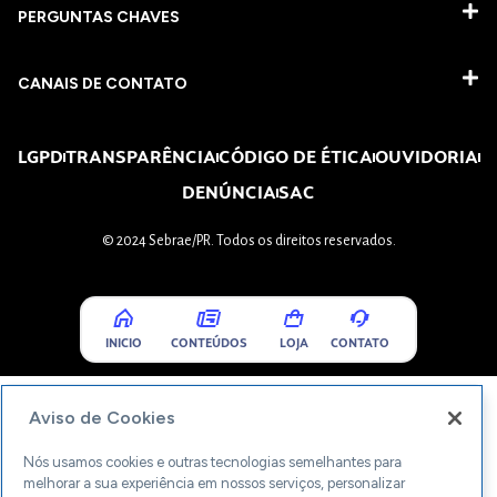
PERGUNTAS CHAVES​
CANAIS DE CONTATO
LGPD
TRANSPARÊNCIA
CÓDIGO DE ÉTICA
OUVIDORIA
DENÚNCIA
SAC
© 2024 Sebrae/PR. Todos os direitos reservados.
INICIO
CONTEÚDOS
LOJA
CONTATO
Aviso de Cookies
Nós usamos cookies e outras tecnologias semelhantes para
melhorar a sua experiência em nossos serviços, personalizar