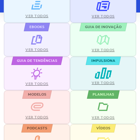
VER TODOS
VER TODOS
EBOOKS
GUIA DE INOVAÇÃO
VER TODOS
VER TODOS
GUIA DE TENDÊNCIAS
IMPULSIONA
VER TODOS
VER TODOS
MODELOS
PLANILHAS
VER TODOS
VER TODOS
PODCASTS
VÍDEOS