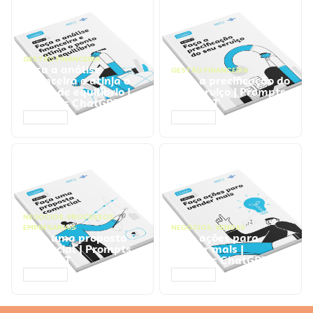
GESTÃO FINANCEIRA
Faça a análise
GESTÃO FINANCEIRA
financeira e atinja o
Faça a precificação do
ponto de equilíbrio |
seu serviço | Prompts
Prompts ChatGPT
ChatGPT
ACESSAR
ACESSAR
NEGÓCIOS
,
PROCESSOS
EMPRESARIAIS
NEGÓCIOS
,
VENDAS
Faça uma proposta
Faça ações para
comercial | Prompts
vender mais |
ChatGPT
Prompts ChatGPT
ACESSAR
ACESSAR