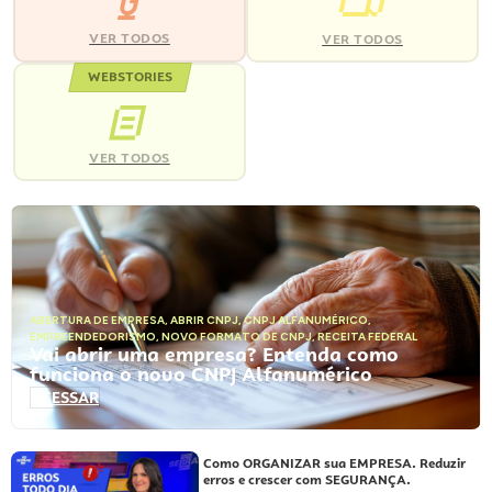
VER TODOS
VER TODOS
WEBSTORIES
VER TODOS
ABERTURA DE EMPRESA
,
ABRIR CNPJ
,
CNPJ ALFANUMÉRICO
,
EMPREENDEDORISMO
,
NOVO FORMATO DE CNPJ
,
RECEITA FEDERAL
Vai abrir uma empresa? Entenda como
funciona o novo CNPJ Alfanumérico
ACESSAR
Como ORGANIZAR sua EMPRESA. Reduzir
erros e crescer com SEGURANÇA.