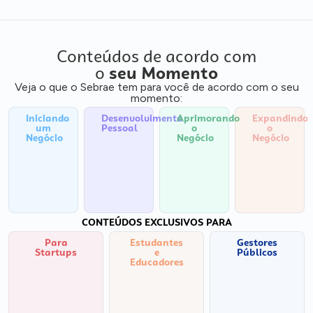
Conteúdos de acordo com
o
seu Momento
Veja o que o Sebrae tem para você de acordo com o seu
momento:
Iniciando
Desenvolvimento
Aprimorando
Expandindo
um
Pessoal
o
o
Negócio
Negócio
Negócio
CONTEÚDOS EXCLUSIVOS PARA
Para
Estudantes
Gestores
Startups
e
Públicos
Educadores