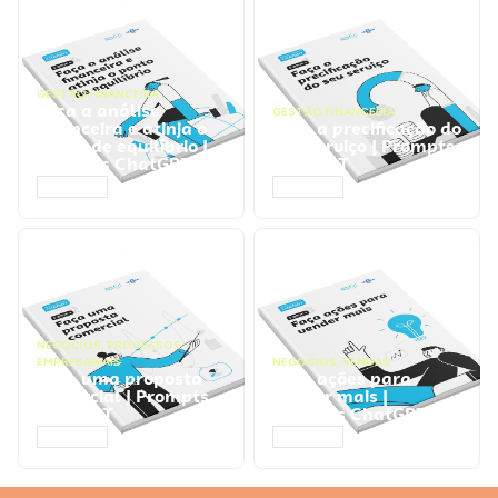
GESTÃO FINANCEIRA
Faça a análise
GESTÃO FINANCEIRA
financeira e atinja o
Faça a precificação do
ponto de equilíbrio |
seu serviço | Prompts
Prompts ChatGPT
ChatGPT
ACESSAR
ACESSAR
NEGÓCIOS
,
PROCESSOS
EMPRESARIAIS
NEGÓCIOS
,
VENDAS
Faça uma proposta
Faça ações para
comercial | Prompts
vender mais |
ChatGPT
Prompts ChatGPT
ACESSAR
ACESSAR