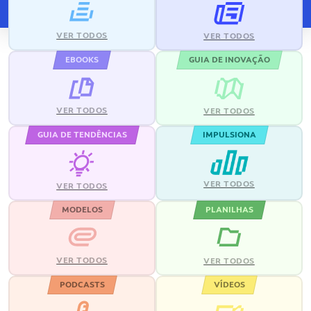
VER TODOS
VER TODOS
EBOOKS
GUIA DE INOVAÇÃO
VER TODOS
VER TODOS
GUIA DE TENDÊNCIAS
IMPULSIONA
VER TODOS
VER TODOS
MODELOS
PLANILHAS
VER TODOS
VER TODOS
PODCASTS
VÍDEOS