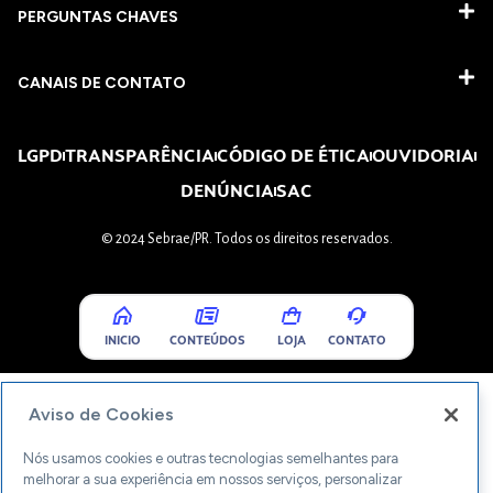
PERGUNTAS CHAVES​
CANAIS DE CONTATO
LGPD
TRANSPARÊNCIA
CÓDIGO DE ÉTICA
OUVIDORIA
DENÚNCIA
SAC
© 2024 Sebrae/PR. Todos os direitos reservados.
INICIO
CONTEÚDOS
LOJA
CONTATO
Aviso de Cookies
Nós usamos cookies e outras tecnologias semelhantes para
melhorar a sua experiência em nossos serviços, personalizar