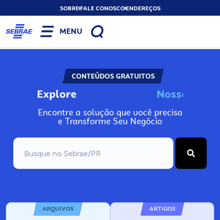
SOBRE
FALE CONOSCO
ENDEREÇOS
MENU
CONTEÚDOS GRATUITOS
Explore
N
o
s
s
o
s
I
n
f
o
Encontre a solução que você precisa
e Transforme Seu Negócio
ARQUIVOS
ARTIGOS