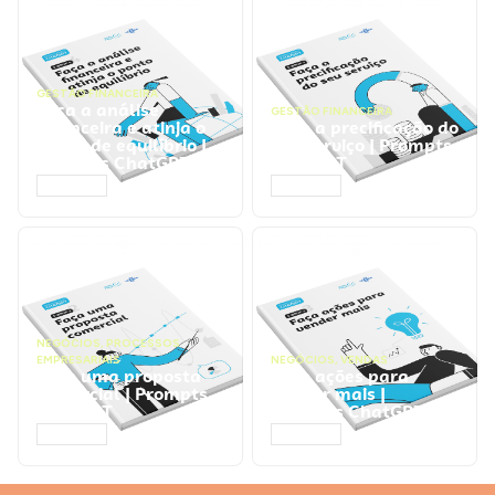
GESTÃO FINANCEIRA
Faça a análise
GESTÃO FINANCEIRA
financeira e atinja o
Faça a precificação do
ponto de equilíbrio |
seu serviço | Prompts
Prompts ChatGPT
ChatGPT
ACESSAR
ACESSAR
NEGÓCIOS
,
PROCESSOS
EMPRESARIAIS
NEGÓCIOS
,
VENDAS
Faça uma proposta
Faça ações para
comercial | Prompts
vender mais |
ChatGPT
Prompts ChatGPT
ACESSAR
ACESSAR