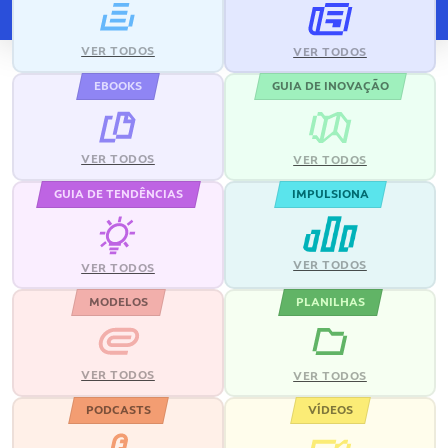
VER TODOS
VER TODOS
EBOOKS
GUIA DE INOVAÇÃO
VER TODOS
VER TODOS
GUIA DE TENDÊNCIAS
IMPULSIONA
VER TODOS
VER TODOS
MODELOS
PLANILHAS
VER TODOS
VER TODOS
PODCASTS
VÍDEOS