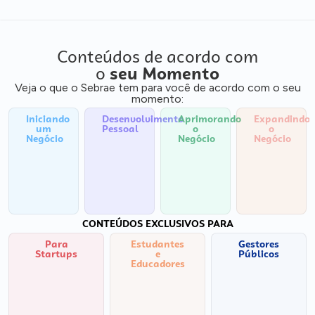
Conteúdos de acordo com
o
seu Momento
Veja o que o Sebrae tem para você de acordo com o seu
momento:
Iniciando
Desenvolvimento
Aprimorando
Expandindo
um
Pessoal
o
o
Negócio
Negócio
Negócio
CONTEÚDOS EXCLUSIVOS PARA
Para
Estudantes
Gestores
Startups
e
Públicos
Educadores