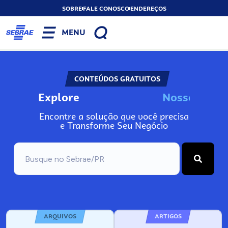
SOBRE
FALE CONOSCO
ENDEREÇOS
MENU
CONTEÚDOS GRATUITOS
Explore
N
o
s
s
o
s
I
n
f
o
Encontre a solução que você precisa
e Transforme Seu Negócio
ARQUIVOS
ARTIGOS