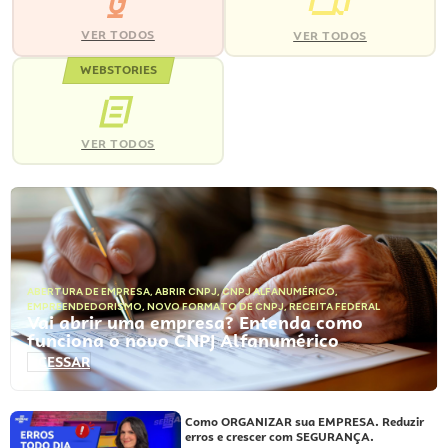
VER TODOS
VER TODOS
WEBSTORIES
VER TODOS
ABERTURA DE EMPRESA
,
ABRIR CNPJ
,
CNPJ ALFANUMÉRICO
,
EMPREENDEDORISMO
,
NOVO FORMATO DE CNPJ
,
RECEITA FEDERAL
Vai abrir uma empresa? Entenda como
funciona o novo CNPJ Alfanumérico
ACESSAR
Como ORGANIZAR sua EMPRESA. Reduzir
erros e crescer com SEGURANÇA.