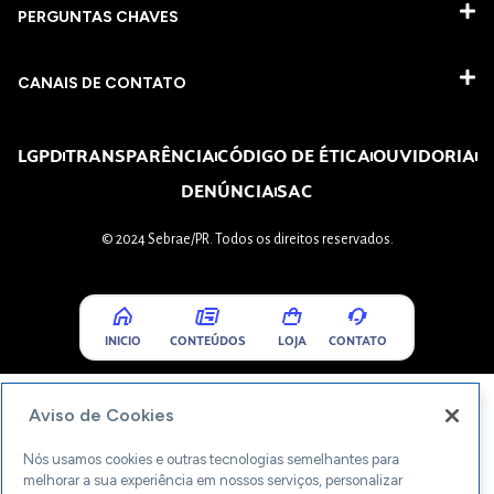
PERGUNTAS CHAVES​
CANAIS DE CONTATO
LGPD
TRANSPARÊNCIA
CÓDIGO DE ÉTICA
OUVIDORIA
DENÚNCIA
SAC
© 2024 Sebrae/PR. Todos os direitos reservados.
INICIO
CONTEÚDOS
LOJA
CONTATO
Aviso de Cookies
Nós usamos cookies e outras tecnologias semelhantes para
melhorar a sua experiência em nossos serviços, personalizar