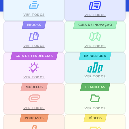
VER TODOS
VER TODOS
EBOOKS
GUIA DE INOVAÇÃO
VER TODOS
VER TODOS
GUIA DE TENDÊNCIAS
IMPULSIONA
VER TODOS
VER TODOS
MODELOS
PLANILHAS
VER TODOS
VER TODOS
PODCASTS
VÍDEOS