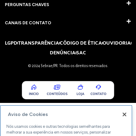
PERGUNTAS CHAVES​
CANAIS DE CONTATO
LGPD
TRANSPARÊNCIA
CÓDIGO DE ÉTICA
OUVIDORIA
DENÚNCIA
SAC
© 2024 Sebrae/PR. Todos os direitos reservados.
INICIO
CONTEÚDOS
LOJA
CONTATO
Aviso de Cookies
Nós usamos cookies e outras tecnologias semelhantes para
melhorar a sua experiência em nossos serviços, personalizar