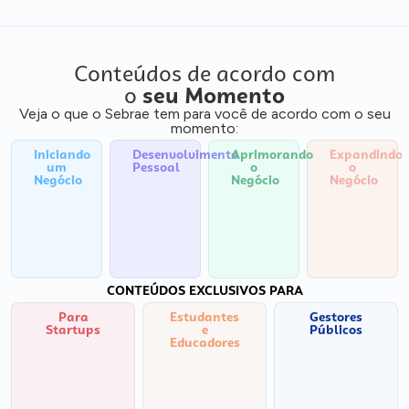
Conteúdos de acordo com
o
seu Momento
Veja o que o Sebrae tem para você de acordo com o seu
momento:
Iniciando
Desenvolvimento
Aprimorando
Expandindo
um
Pessoal
o
o
Negócio
Negócio
Negócio
CONTEÚDOS EXCLUSIVOS PARA
Para
Estudantes
Gestores
Startups
e
Públicos
Educadores