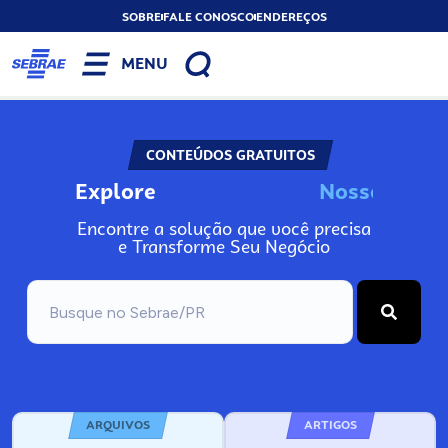
SOBRE
FALE CONOSCO
ENDEREÇOS
MENU
CONTEÚDOS GRATUITOS
Explore
N
o
s
s
o
s
I
n
f
o
Encontre a solução que você precisa
e Transforme Seu Negócio
ARQUIVOS
ARTIGOS