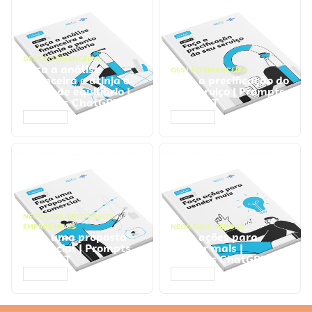
GESTÃO FINANCEIRA
Faça a análise
GESTÃO FINANCEIRA
financeira e atinja o
Faça a precificação do
ponto de equilíbrio |
seu serviço | Prompts
Prompts ChatGPT
ChatGPT
ACESSAR
ACESSAR
NEGÓCIOS
,
PROCESSOS
EMPRESARIAIS
NEGÓCIOS
,
VENDAS
Faça uma proposta
Faça ações para
comercial | Prompts
vender mais |
ChatGPT
Prompts ChatGPT
ACESSAR
ACESSAR