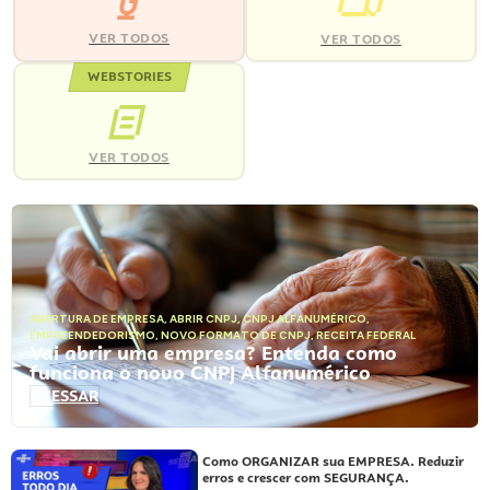
VER TODOS
VER TODOS
WEBSTORIES
VER TODOS
ABERTURA DE EMPRESA
,
ABRIR CNPJ
,
CNPJ ALFANUMÉRICO
,
EMPREENDEDORISMO
,
NOVO FORMATO DE CNPJ
,
RECEITA FEDERAL
Vai abrir uma empresa? Entenda como
funciona o novo CNPJ Alfanumérico
ACESSAR
Como ORGANIZAR sua EMPRESA. Reduzir
erros e crescer com SEGURANÇA.