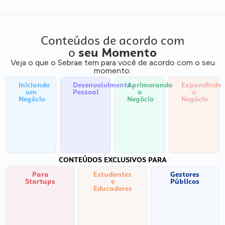
Conteúdos de acordo com
o
seu Momento
Veja o que o Sebrae tem para você de acordo com o seu
momento:
Iniciando
Desenvolvimento
Aprimorando
Expandindo
um
Pessoal
o
o
Negócio
Negócio
Negócio
CONTEÚDOS EXCLUSIVOS PARA
Para
Estudantes
Gestores
Startups
e
Públicos
Educadores