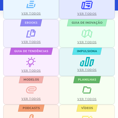
VER TODOS
VER TODOS
EBOOKS
GUIA DE INOVAÇÃO
VER TODOS
VER TODOS
GUIA DE TENDÊNCIAS
IMPULSIONA
VER TODOS
VER TODOS
MODELOS
PLANILHAS
VER TODOS
VER TODOS
PODCASTS
VÍDEOS