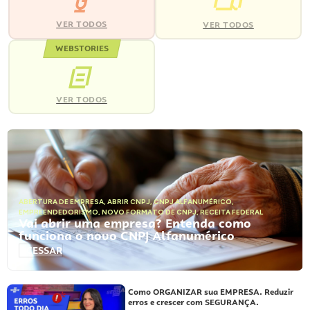
VER TODOS
VER TODOS
WEBSTORIES
VER TODOS
ABERTURA DE EMPRESA
,
ABRIR CNPJ
,
CNPJ ALFANUMÉRICO
,
EMPREENDEDORISMO
,
NOVO FORMATO DE CNPJ
,
RECEITA FEDERAL
Vai abrir uma empresa? Entenda como
funciona o novo CNPJ Alfanumérico
ACESSAR
Como ORGANIZAR sua EMPRESA. Reduzir
erros e crescer com SEGURANÇA.