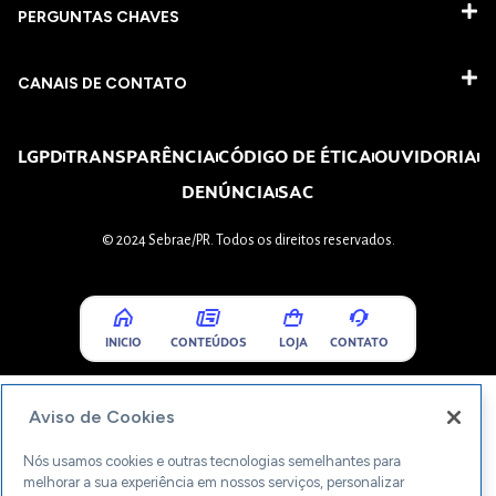
PERGUNTAS CHAVES​
CANAIS DE CONTATO
LGPD
TRANSPARÊNCIA
CÓDIGO DE ÉTICA
OUVIDORIA
DENÚNCIA
SAC
© 2024 Sebrae/PR. Todos os direitos reservados.
INICIO
CONTEÚDOS
LOJA
CONTATO
Aviso de Cookies
Nós usamos cookies e outras tecnologias semelhantes para
melhorar a sua experiência em nossos serviços, personalizar