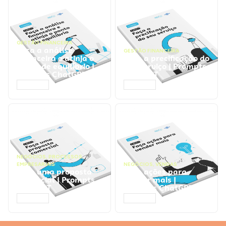
GESTÃO FINANCEIRA
Faça a análise
GESTÃO FINANCEIRA
financeira e atinja o
Faça a precificação do
ponto de equilíbrio |
seu serviço | Prompts
Prompts ChatGPT
ChatGPT
ACESSAR
ACESSAR
NEGÓCIOS
,
PROCESSOS
EMPRESARIAIS
NEGÓCIOS
,
VENDAS
Faça uma proposta
Faça ações para
comercial | Prompts
vender mais |
ChatGPT
Prompts ChatGPT
ACESSAR
ACESSAR