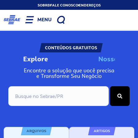
SOBRE
FALE CONOSCO
ENDEREÇOS
MENU
CONTEÚDOS GRATUITOS
Explore
N
o
s
s
o
s
A
Encontre a solução que você precisa
e Transforme Seu Negócio
ARQUIVOS
ARTIGOS