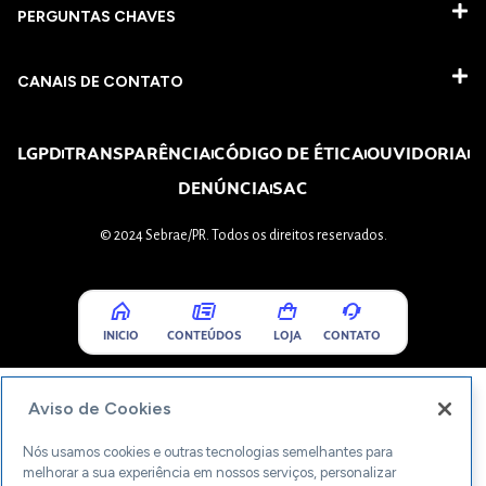
PERGUNTAS CHAVES​
CANAIS DE CONTATO
LGPD
TRANSPARÊNCIA
CÓDIGO DE ÉTICA
OUVIDORIA
DENÚNCIA
SAC
© 2024 Sebrae/PR. Todos os direitos reservados.
INICIO
CONTEÚDOS
LOJA
CONTATO
Aviso de Cookies
Nós usamos cookies e outras tecnologias semelhantes para
melhorar a sua experiência em nossos serviços, personalizar