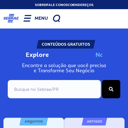
SOBRE
FALE CONOSCO
ENDEREÇOS
MENU
CONTEÚDOS GRATUITOS
Explore
N
o
s
s
o
s
A
Encontre a solução que você precisa
e Transforme Seu Negócio
ARQUIVOS
ARTIGOS