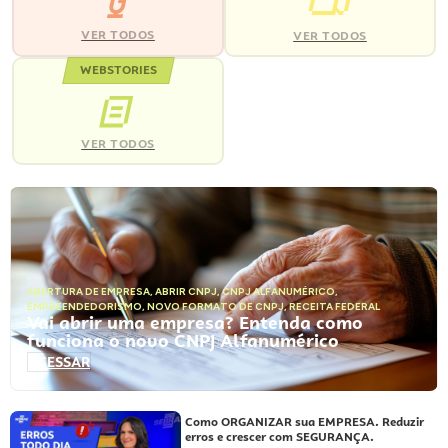
VER TODOS
VER TODOS
WEBSTORIES
VER TODOS
ABERTURA DE EMPRESA
,
ABRIR CNPJ
,
CNPJ ALFANUMÉRICO
,
EMPREENDEDORISMO
,
NOVO FORMATO DE CNPJ
,
RECEITA FEDERAL
Vai abrir uma empresa? Entenda como
funciona o novo CNPJ Alfanumérico
ACESSAR
Como ORGANIZAR sua EMPRESA. Reduzir
erros e crescer com SEGURANÇA.