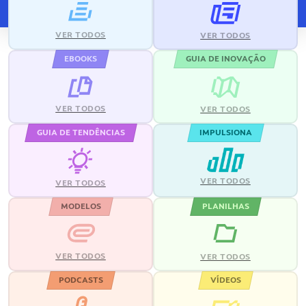
VER TODOS
VER TODOS
EBOOKS
GUIA DE INOVAÇÃO
VER TODOS
VER TODOS
GUIA DE TENDÊNCIAS
IMPULSIONA
VER TODOS
VER TODOS
MODELOS
PLANILHAS
VER TODOS
VER TODOS
PODCASTS
VÍDEOS