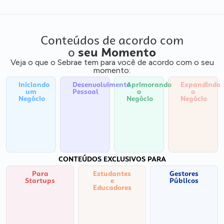
Conteúdos de acordo com
o
seu Momento
Veja o que o Sebrae tem para você de acordo com o seu
momento:
Iniciando
Desenvolvimento
Aprimorando
Expandindo
um
Pessoal
o
o
Negócio
Negócio
Negócio
CONTEÚDOS EXCLUSIVOS PARA
Para
Estudantes
Gestores
Startups
e
Públicos
Educadores