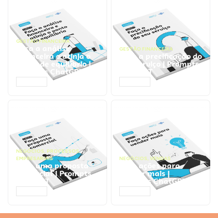
GESTÃO FINANCEIRA
Faça a análise
GESTÃO FINANCEIRA
financeira e atinja o
Faça a precificação do
ponto de equilíbrio |
seu serviço | Prompts
Prompts ChatGPT
ChatGPT
ACESSAR
ACESSAR
NEGÓCIOS
,
PROCESSOS
EMPRESARIAIS
NEGÓCIOS
,
VENDAS
Faça uma proposta
Faça ações para
comercial | Prompts
vender mais |
ChatGPT
Prompts ChatGPT
ACESSAR
ACESSAR