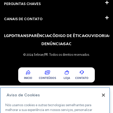
PERGUNTAS CHAVES​
CANAIS DE CONTATO
LGPD
TRANSPARÊNCIA
CÓDIGO DE ÉTICA
OUVIDORIA
DENÚNCIA
SAC
© 2024 Sebrae/PR. Todos os direitos reservados.
INICIO
CONTEÚDOS
LOJA
CONTATO
Aviso de Cookies
Nós usamos cookies e outras tecnologias semelhantes para
melhorar a sua experiência em nossos serviços, personalizar