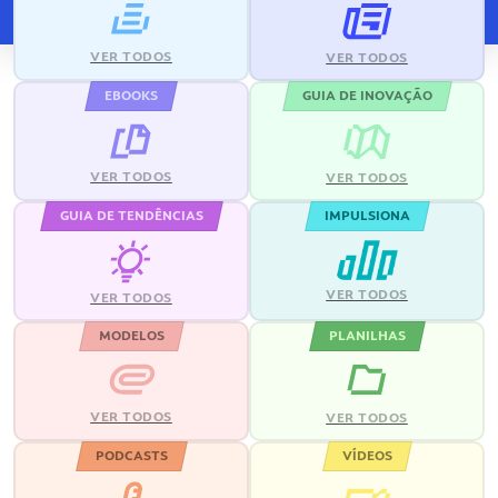
VER TODOS
VER TODOS
EBOOKS
GUIA DE INOVAÇÃO
VER TODOS
VER TODOS
GUIA DE TENDÊNCIAS
IMPULSIONA
VER TODOS
VER TODOS
MODELOS
PLANILHAS
VER TODOS
VER TODOS
PODCASTS
VÍDEOS