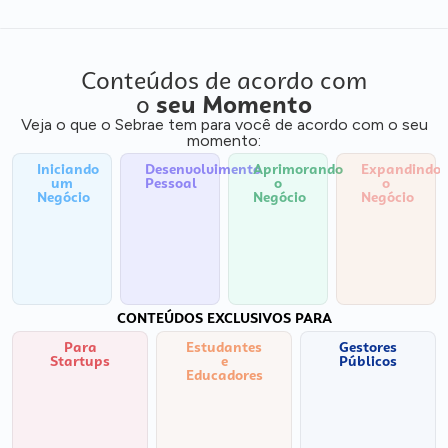
Conteúdos de acordo com
o
seu Momento
Veja o que o Sebrae tem para você de acordo com o seu
momento:
Iniciando
Desenvolvimento
Aprimorando
Expandindo
um
Pessoal
o
o
Negócio
Negócio
Negócio
CONTEÚDOS EXCLUSIVOS PARA
Para
Estudantes
Gestores
Startups
e
Públicos
Educadores