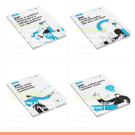
GESTÃO FINANCEIRA
Faça a análise
GESTÃO FINANCEIRA
financeira e atinja o
Faça a precificação do
ponto de equilíbrio |
seu serviço | Prompts
Prompts ChatGPT
ChatGPT
ACESSAR
ACESSAR
NEGÓCIOS
,
PROCESSOS
EMPRESARIAIS
NEGÓCIOS
,
VENDAS
Faça uma proposta
Faça ações para
comercial | Prompts
vender mais |
ChatGPT
Prompts ChatGPT
ACESSAR
ACESSAR