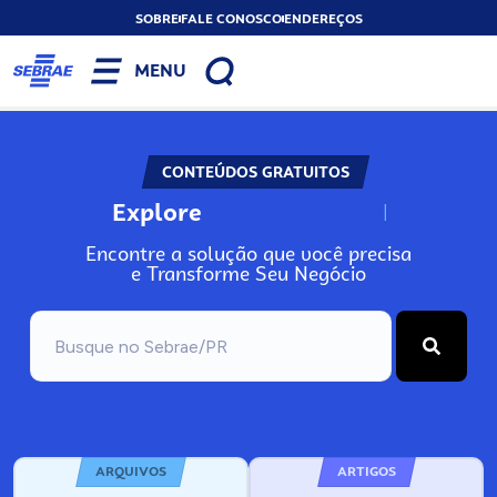
SOBRE
FALE CONOSCO
ENDEREÇOS
MENU
CONTEÚDOS GRATUITOS
Explore
N
o
s
s
o
s
A
Encontre a solução que você precisa
e Transforme Seu Negócio
ARQUIVOS
ARTIGOS