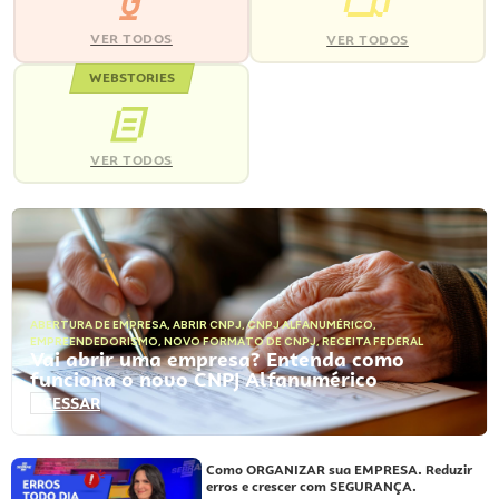
VER TODOS
VER TODOS
WEBSTORIES
VER TODOS
ABERTURA DE EMPRESA
,
ABRIR CNPJ
,
CNPJ ALFANUMÉRICO
,
EMPREENDEDORISMO
,
NOVO FORMATO DE CNPJ
,
RECEITA FEDERAL
Vai abrir uma empresa? Entenda como
funciona o novo CNPJ Alfanumérico
ACESSAR
Como ORGANIZAR sua EMPRESA. Reduzir
erros e crescer com SEGURANÇA.