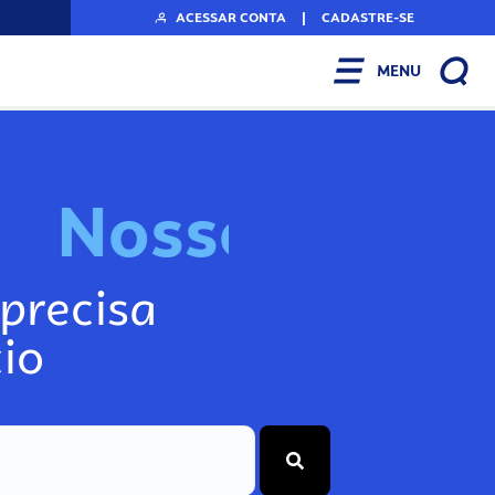
ACESSAR CONTA
|
CADASTRE-SE
MENU
N
o
s
s
o
s
I
n
f
o
g
precisa
io