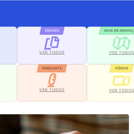
EBOOKS
GUIA DE INOVA
VER TODOS
VER TODO
PODCASTS
VÍDEOS
VER TODOS
VER TODO