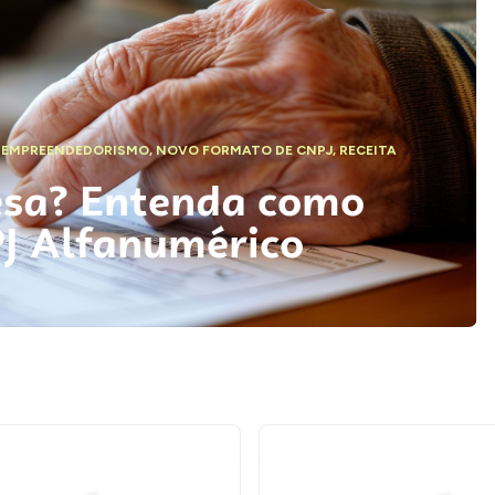
,
EMPREENDEDORISMO
,
NOVO FORMATO DE CNPJ
,
RECEITA
esa? Entenda como
PJ Alfanumérico