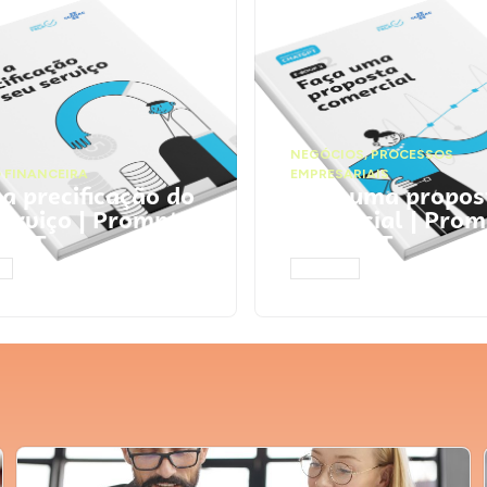
NEGÓCIOS
,
PROCESSOS
 FINANCEIRA
EMPRESARIAIS
 a precificação do
Faça uma propos
serviço | Prompts
comercial | Prom
tGPT
ChatGPT
AR
ACESSAR