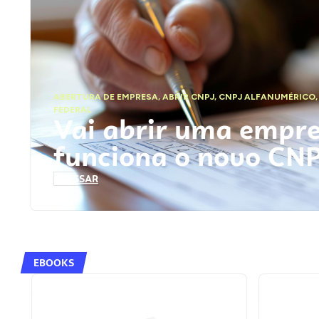
ABERTURA DE EMPRESA
,
ABRIR CNPJ
,
CNPJ ALFANUMÉRICO
FEDERAL
Vai abrir uma empr
funciona o novo CN
ACESSAR
EBOOKS