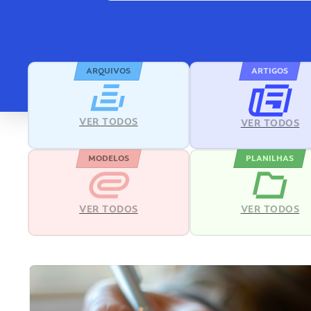
ARQUIVOS
ARTIGOS
VER TODOS
VER TODOS
MODELOS
PLANILHAS
VER TODOS
VER TODOS