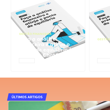
GESTÃO FINANCEIRA
Faça a análise
GESTÃO
financeira e atinja o
Faça
ponto de equilíbrio |
seu 
Prompts ChatGPT
Cha
ACESSAR
ACESS
ÚLTIMOS ARTIGOS