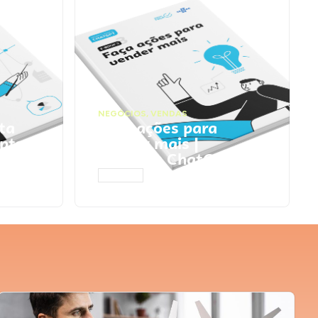
NEGÓCIOS
,
VENDAS
ta
Faça ações para
pts
vender mais |
Prompts ChatGPT
ACESSAR