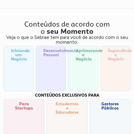
Conteúdos de acordo com
o
seu Momento
Veja o que o Sebrae tem para você de acordo com o seu
momento:
Iniciando
Desenvolvimento
Aprimorando
Expandindo
um
Pessoal
o
o
Negócio
Negócio
Negócio
CONTEÚDOS EXCLUSIVOS PARA
Para
Estudantes
Gestores
Startups
e
Públicos
Educadores