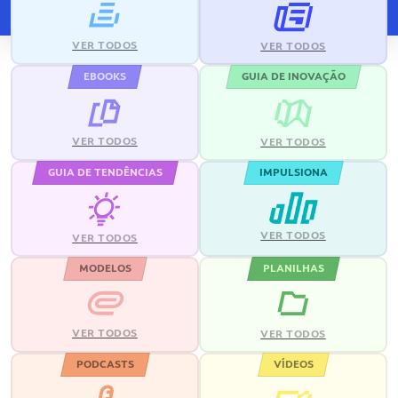
VER TODOS
VER TODOS
EBOOKS
GUIA DE INOVAÇÃO
VER TODOS
VER TODOS
GUIA DE TENDÊNCIAS
IMPULSIONA
VER TODOS
VER TODOS
MODELOS
PLANILHAS
VER TODOS
VER TODOS
PODCASTS
VÍDEOS