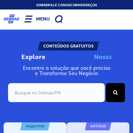
SOBRE
FALE CONOSCO
ENDEREÇOS
MENU
CONTEÚDOS GRATUITOS
Explore
N
o
s
s
a
s
F
e
r
r
Encontre a solução que você precisa
e Transforme Seu Negócio
ARQUIVOS
ARTIGOS