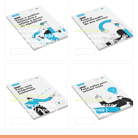
GESTÃO FINANCEIRA
Faça a análise
GESTÃO FINANCEIRA
financeira e atinja o
Faça a precificação do
ponto de equilíbrio |
seu serviço | Prompts
Prompts ChatGPT
ChatGPT
ACESSAR
ACESSAR
NEGÓCIOS
,
PROCESSOS
EMPRESARIAIS
NEGÓCIOS
,
VENDAS
Faça uma proposta
Faça ações para
comercial | Prompts
vender mais |
ChatGPT
Prompts ChatGPT
ACESSAR
ACESSAR