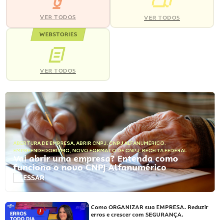
VER TODOS
VER TODOS
WEBSTORIES
VER TODOS
ABERTURA DE EMPRESA
,
ABRIR CNPJ
,
CNPJ ALFANUMÉRICO
,
EMPREENDEDORISMO
,
NOVO FORMATO DE CNPJ
,
RECEITA FEDERAL
Vai abrir uma empresa? Entenda como
funciona o novo CNPJ Alfanumérico
ACESSAR
Como ORGANIZAR sua EMPRESA. Reduzir
erros e crescer com SEGURANÇA.