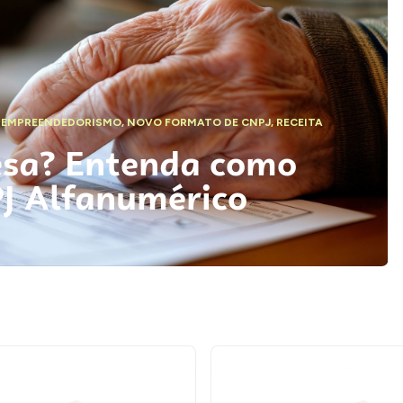
,
EMPREENDEDORISMO
,
NOVO FORMATO DE CNPJ
,
RECEITA
esa? Entenda como
PJ Alfanumérico