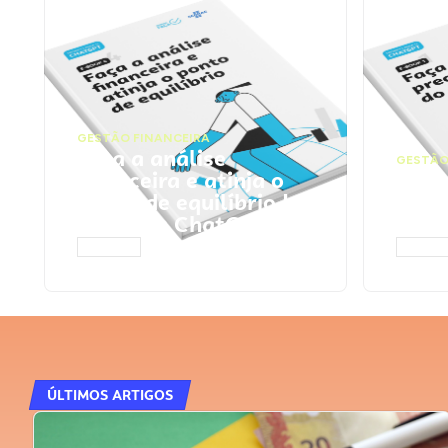
GESTÃO FINANCEIRA
Faça a análise
GESTÃO
financeira e atinja o
Faça
ponto de equilíbrio |
seu 
Prompts ChatGPT
Cha
ACESSAR
ACESS
ÚLTIMOS ARTIGOS