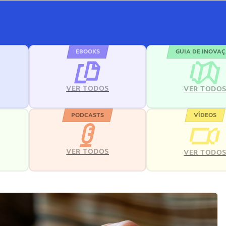
EBOOKS
GUIA DE INOVA
VER TODOS
VER TODO
PODCASTS
VÍDEOS
VER TODOS
VER TODO