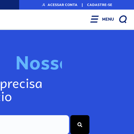
ACESSAR CONTA
|
CADASTRE-SE
MENU
N
o
s
s
o
s
A
r
precisa
io