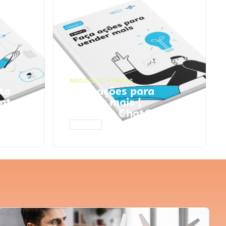
NEGÓCIOS
,
VENDAS
ta
Faça ações para
pts
vender mais |
Prompts ChatGPT
ACESSAR