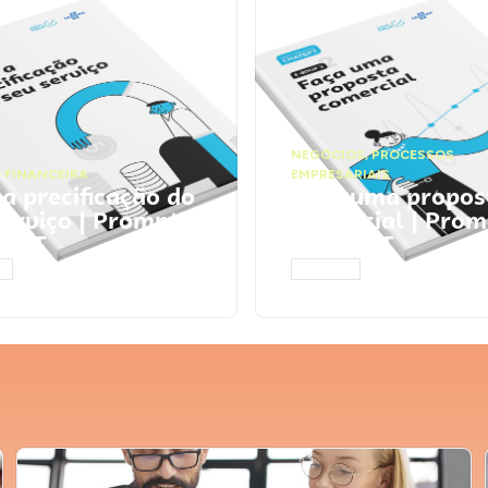
NEGÓCIOS
,
PROCESSOS
 FINANCEIRA
EMPRESARIAIS
 a precificação do
Faça uma propos
serviço | Prompts
comercial | Prom
tGPT
ChatGPT
AR
ACESSAR