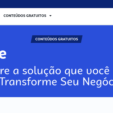
CONTEÚDOS GRATUITOS
CONTEÚDOS GRATUITOS
lore
re a solução que você 
 Transforme Seu Negóc