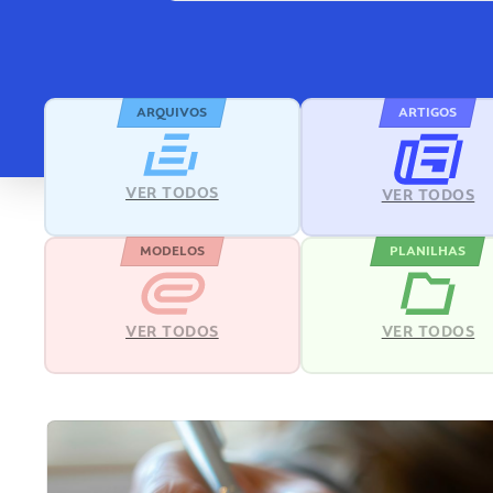
ARQUIVOS
ARTIGOS
VER TODOS
VER TODOS
MODELOS
PLANILHAS
VER TODOS
VER TODOS