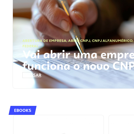
ABERTURA DE EMPRESA
,
ABRIR CNPJ
,
CNPJ ALFANUMÉRICO
FEDERAL
Vai abrir uma empr
funciona o novo CN
ACESSAR
EBOOKS