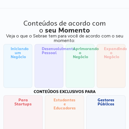
Conteúdos de acordo com
o
seu Momento
Veja o que o Sebrae tem para você de acordo com o seu
momento:
Iniciando
Desenvolvimento
Aprimorando
Expandindo
um
Pessoal
o
o
Negócio
Negócio
Negócio
CONTEÚDOS EXCLUSIVOS PARA
Para
Estudantes
Gestores
Startups
e
Públicos
Educadores