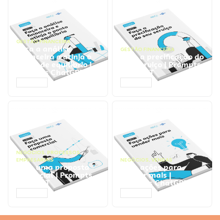
GESTÃO FINANCEIRA
Faça a análise
GESTÃO FINANCEIRA
financeira e atinja o
Faça a precificação do
ponto de equilíbrio |
seu serviço | Prompts
Prompts ChatGPT
ChatGPT
ACESSAR
ACESSAR
NEGÓCIOS
,
PROCESSOS
EMPRESARIAIS
NEGÓCIOS
,
VENDAS
Faça uma proposta
Faça ações para
comercial | Prompts
vender mais |
ChatGPT
Prompts ChatGPT
ACESSAR
ACESSAR