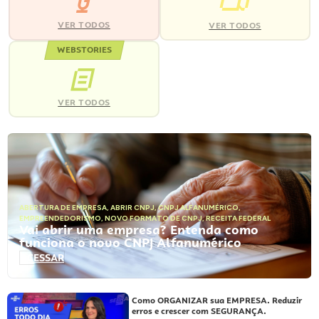
VER TODOS
VER TODOS
WEBSTORIES
VER TODOS
ABERTURA DE EMPRESA
,
ABRIR CNPJ
,
CNPJ ALFANUMÉRICO
,
EMPREENDEDORISMO
,
NOVO FORMATO DE CNPJ
,
RECEITA FEDERAL
Vai abrir uma empresa? Entenda como
funciona o novo CNPJ Alfanumérico
ACESSAR
Como ORGANIZAR sua EMPRESA. Reduzir
erros e crescer com SEGURANÇA.