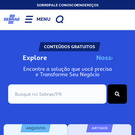
SOBRE
FALE CONOSCO
ENDEREÇOS
MENU
CONTEÚDOS GRATUITOS
Explore
N
o
s
s
o
s
A
Encontre a solução que você precisa
e Transforme Seu Negócio
ARQUIVOS
ARTIGOS