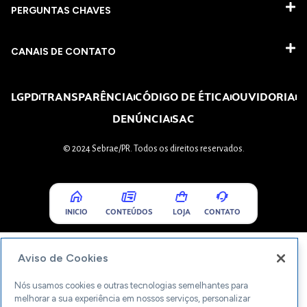
PERGUNTAS CHAVES​
CANAIS DE CONTATO
LGPD
TRANSPARÊNCIA
CÓDIGO DE ÉTICA
OUVIDORIA
DENÚNCIA
SAC
© 2024 Sebrae/PR. Todos os direitos reservados.
INICIO
CONTEÚDOS
LOJA
CONTATO
Aviso de Cookies
Nós usamos cookies e outras tecnologias semelhantes para
melhorar a sua experiência em nossos serviços, personalizar