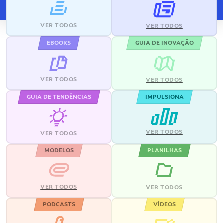
VER TODOS
VER TODOS
EBOOKS
GUIA DE INOVAÇÃO
VER TODOS
VER TODOS
GUIA DE TENDÊNCIAS
IMPULSIONA
VER TODOS
VER TODOS
MODELOS
PLANILHAS
VER TODOS
VER TODOS
PODCASTS
VÍDEOS