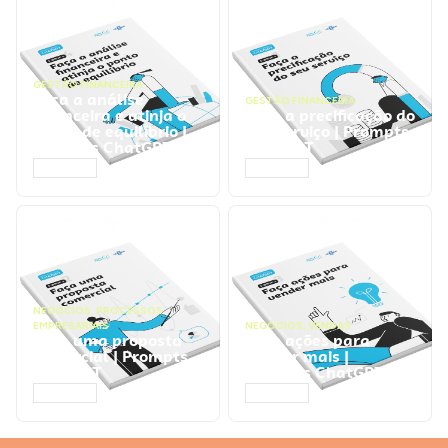
GESTÃO FINANCEIRA
Faça a análise
GESTÃO FINANCEIRA
financeira e atinja o
Faça a precificação do
ponto de equilíbrio |
seu serviço | Prompts
Prompts ChatGPT
ChatGPT
ACESSAR
ACESSAR
NEGÓCIOS
,
PROCESSOS
EMPRESARIAIS
NEGÓCIOS
,
VENDAS
Faça uma proposta
Faça ações para
comercial | Prompts
vender mais |
ChatGPT
Prompts ChatGPT
ACESSAR
ACESSAR