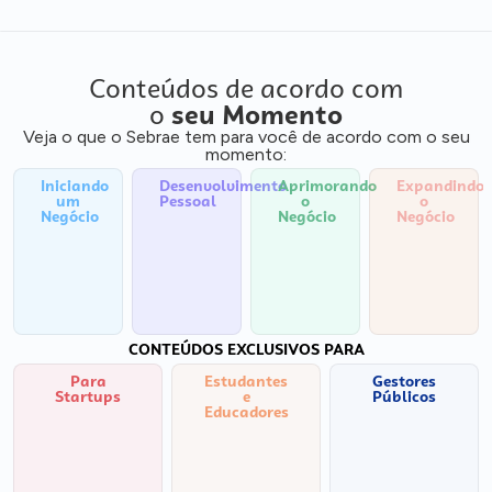
Conteúdos de acordo com
o
seu Momento
Veja o que o Sebrae tem para você de acordo com o seu
momento:
Iniciando
Desenvolvimento
Aprimorando
Expandindo
um
Pessoal
o
o
Negócio
Negócio
Negócio
CONTEÚDOS EXCLUSIVOS PARA
Para
Estudantes
Gestores
Startups
e
Públicos
Educadores