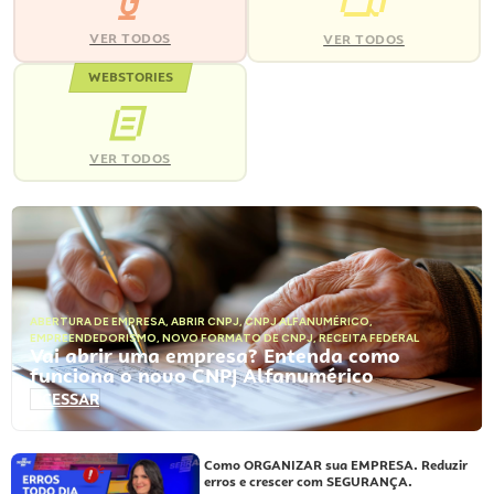
VER TODOS
VER TODOS
WEBSTORIES
VER TODOS
ABERTURA DE EMPRESA
,
ABRIR CNPJ
,
CNPJ ALFANUMÉRICO
,
EMPREENDEDORISMO
,
NOVO FORMATO DE CNPJ
,
RECEITA FEDERAL
Vai abrir uma empresa? Entenda como
funciona o novo CNPJ Alfanumérico
ACESSAR
Como ORGANIZAR sua EMPRESA. Reduzir
erros e crescer com SEGURANÇA.