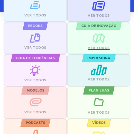
VER TODOS
VER TODOS
EBOOKS
GUIA DE INOVAÇÃO
VER TODOS
VER TODOS
GUIA DE TENDÊNCIAS
IMPULSIONA
VER TODOS
VER TODOS
MODELOS
PLANILHAS
VER TODOS
VER TODOS
PODCASTS
VÍDEOS