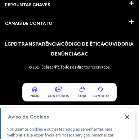
PERGUNTAS CHAVES​
CANAIS DE CONTATO
LGPD
TRANSPARÊNCIA
CÓDIGO DE ÉTICA
OUVIDORIA
DENÚNCIA
SAC
© 2024 Sebrae/PR. Todos os direitos reservados.
INICIO
CONTEÚDOS
LOJA
CONTATO
Aviso de Cookies
Nós usamos cookies e outras tecnologias semelhantes para
melhorar a sua experiência em nossos serviços, personalizar