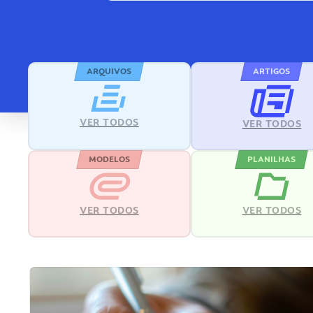
ARQUIVOS
ARTIGOS
VER TODOS
VER TODOS
MODELOS
PLANILHAS
VER TODOS
VER TODOS