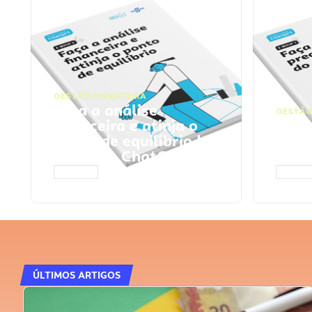
GESTÃO FINANCEIRA
Faça a análise
GESTÃO
financeira e atinja o
Faça
ponto de equilíbrio |
seu 
Prompts ChatGPT
Cha
ACESSAR
ACESS
ÚLTIMOS ARTIGOS