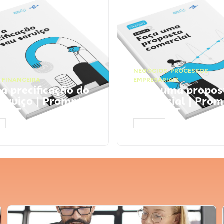
NEGÓCIOS
,
PROCESSOS
 FINANCEIRA
EMPRESARIAIS
 a precificação do
Faça uma propos
serviço | Prompts
comercial | Prom
tGPT
ChatGPT
AR
ACESSAR