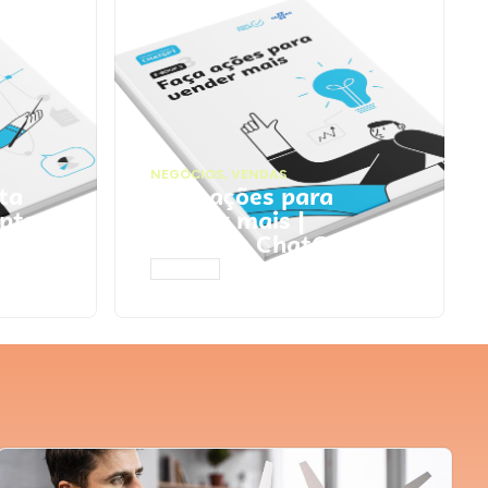
NEGÓCIOS
,
VENDAS
ta
Faça ações para
pts
vender mais |
Prompts ChatGPT
ACESSAR