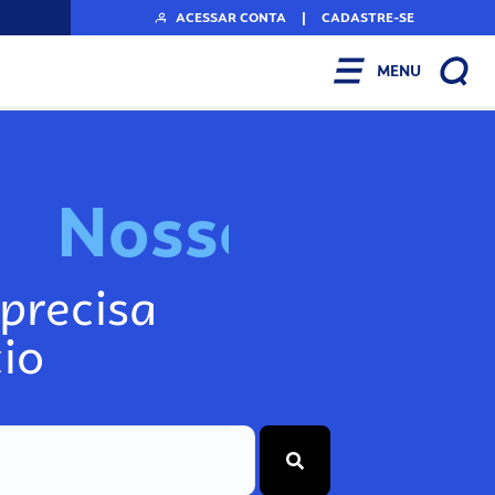
ACESSAR CONTA
|
CADASTRE-SE
MENU
N
o
s
s
o
s
I
n
f
o
g
precisa
io