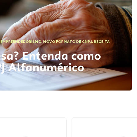
,
EMPREENDEDORISMO
,
NOVO FORMATO DE CNPJ
,
RECEITA
esa? Entenda como
PJ Alfanumérico