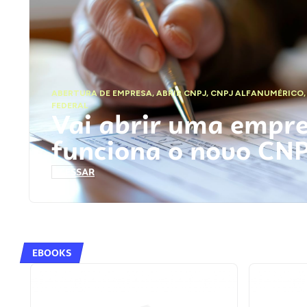
ABERTURA DE EMPRESA
,
ABRIR CNPJ
,
CNPJ ALFANUMÉRICO
FEDERAL
Vai abrir uma empr
funciona o novo CN
ACESSAR
EBOOKS