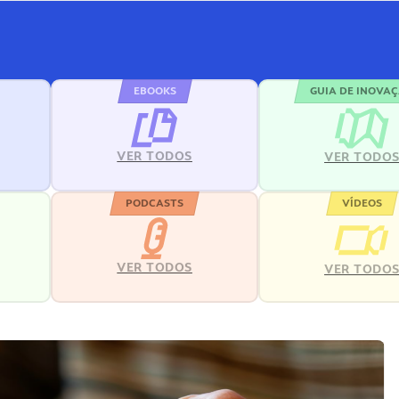
EBOOKS
GUIA DE INOVA
VER TODOS
VER TODO
PODCASTS
VÍDEOS
VER TODOS
VER TODO