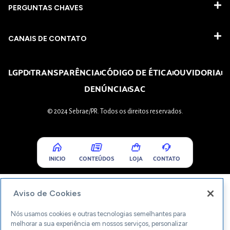
PERGUNTAS CHAVES​
CANAIS DE CONTATO
LGPD
TRANSPARÊNCIA
CÓDIGO DE ÉTICA
OUVIDORIA
DENÚNCIA
SAC
© 2024 Sebrae/PR. Todos os direitos reservados.
INICIO
CONTEÚDOS
LOJA
CONTATO
Aviso de Cookies
Nós usamos cookies e outras tecnologias semelhantes para
melhorar a sua experiência em nossos serviços, personalizar