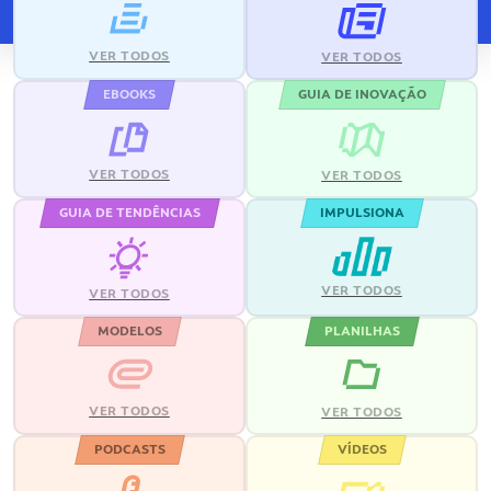
VER TODOS
VER TODOS
EBOOKS
GUIA DE INOVAÇÃO
VER TODOS
VER TODOS
GUIA DE TENDÊNCIAS
IMPULSIONA
VER TODOS
VER TODOS
MODELOS
PLANILHAS
VER TODOS
VER TODOS
PODCASTS
VÍDEOS