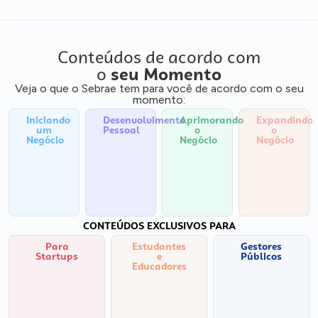
Conteúdos de acordo com
o
seu Momento
Veja o que o Sebrae tem para você de acordo com o seu
momento:
Iniciando
Desenvolvimento
Aprimorando
Expandindo
um
Pessoal
o
o
Negócio
Negócio
Negócio
CONTEÚDOS EXCLUSIVOS PARA
Para
Estudantes
Gestores
Startups
e
Públicos
Educadores