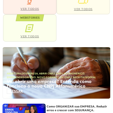
VER TODOS
VER TODOS
WEBSTORIES
VER TODOS
ABERTURA DE EMPRESA
,
ABRIR CNPJ
,
CNPJ ALFANUMÉRICO
,
EMPREENDEDORISMO
,
NOVO FORMATO DE CNPJ
,
RECEITA FEDERAL
Vai abrir uma empresa? Entenda como
funciona o novo CNPJ Alfanumérico
ACESSAR
Como ORGANIZAR sua EMPRESA. Reduzir
erros e crescer com SEGURANÇA.