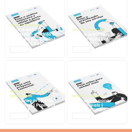
GESTÃO FINANCEIRA
Faça a análise
GESTÃO FINANCEIRA
financeira e atinja o
Faça a precificação do
ponto de equilíbrio |
seu serviço | Prompts
Prompts ChatGPT
ChatGPT
ACESSAR
ACESSAR
NEGÓCIOS
,
PROCESSOS
EMPRESARIAIS
NEGÓCIOS
,
VENDAS
Faça uma proposta
Faça ações para
comercial | Prompts
vender mais |
ChatGPT
Prompts ChatGPT
ACESSAR
ACESSAR