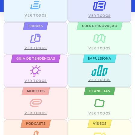
VER TODOS
VER TODOS
EBOOKS
GUIA DE INOVAÇÃO
VER TODOS
VER TODOS
GUIA DE TENDÊNCIAS
IMPULSIONA
VER TODOS
VER TODOS
MODELOS
PLANILHAS
VER TODOS
VER TODOS
PODCASTS
VÍDEOS