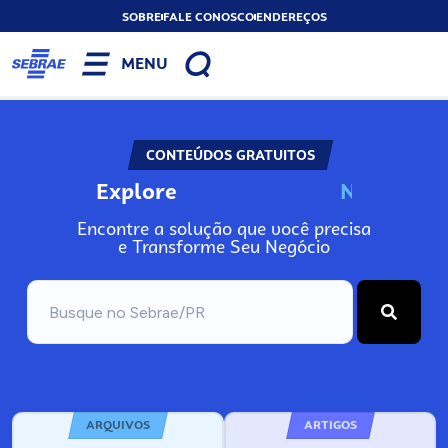
SOBRE
FALE CONOSCO
ENDEREÇOS
MENU
CONTEÚDOS GRATUITOS
Explore
N
o
s
s
o
s
A
Encontre a solução que você precisa
e Transforme Seu Negócio
ARQUIVOS
ARTIGOS