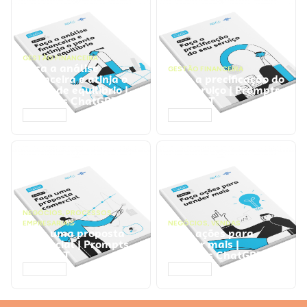
GESTÃO FINANCEIRA
Faça a análise
GESTÃO FINANCEIRA
financeira e atinja o
Faça a precificação do
ponto de equilíbrio |
seu serviço | Prompts
Prompts ChatGPT
ChatGPT
ACESSAR
ACESSAR
NEGÓCIOS
,
PROCESSOS
EMPRESARIAIS
NEGÓCIOS
,
VENDAS
Faça uma proposta
Faça ações para
comercial | Prompts
vender mais |
ChatGPT
Prompts ChatGPT
ACESSAR
ACESSAR