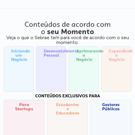
Conteúdos de acordo com
o
seu Momento
Veja o que o Sebrae tem para você de acordo com o seu
momento:
Iniciando
Desenvolvimento
Aprimorando
Expandindo
um
Pessoal
o
o
Negócio
Negócio
Negócio
CONTEÚDOS EXCLUSIVOS PARA
Para
Estudantes
Gestores
Startups
e
Públicos
Educadores