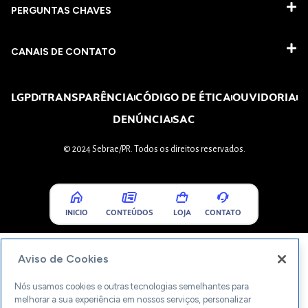
PERGUNTAS CHAVES​
CANAIS DE CONTATO
LGPD
TRANSPARÊNCIA
CÓDIGO DE ÉTICA
OUVIDORIA
DENÚNCIA
SAC
© 2024 Sebrae/PR. Todos os direitos reservados.
INICIO
CONTEÚDOS
LOJA
CONTATO
Aviso de Cookies
Nós usamos cookies e outras tecnologias semelhantes para
melhorar a sua experiência em nossos serviços, personalizar