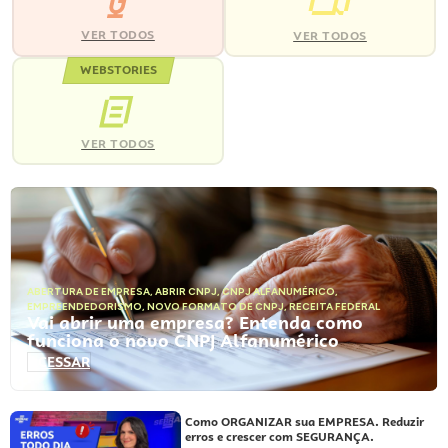
VER TODOS
VER TODOS
WEBSTORIES
VER TODOS
ABERTURA DE EMPRESA
,
ABRIR CNPJ
,
CNPJ ALFANUMÉRICO
,
EMPREENDEDORISMO
,
NOVO FORMATO DE CNPJ
,
RECEITA FEDERAL
Vai abrir uma empresa? Entenda como
funciona o novo CNPJ Alfanumérico
ACESSAR
Como ORGANIZAR sua EMPRESA. Reduzir
erros e crescer com SEGURANÇA.