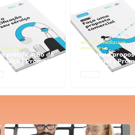
NEGÓCIOS
,
PROCESSOS
 FINANCEIRA
EMPRESARIAIS
 a precificação do
Faça uma propos
serviço | Prompts
comercial | Prom
tGPT
ChatGPT
AR
ACESSAR