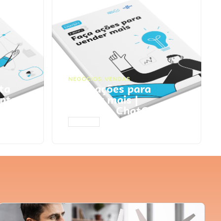
NEGÓCIOS
,
VENDAS
ta
Faça ações para
pts
vender mais |
Prompts ChatGPT
ACESSAR