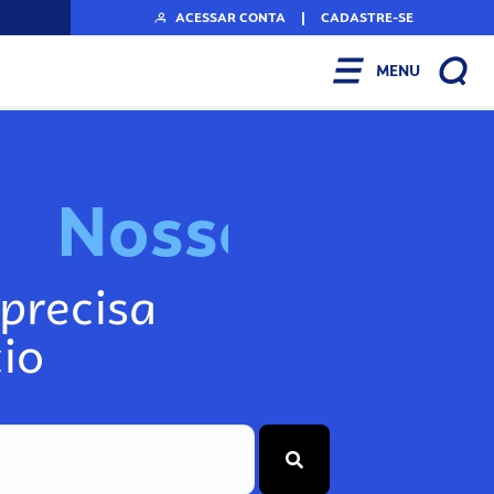
ACESSAR CONTA
|
CADASTRE-SE
MENU
N
o
s
s
o
s
I
n
f
o
precisa
io