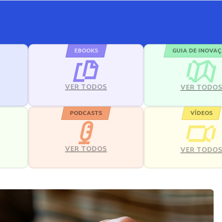
EBOOKS
GUIA DE INOVA
VER TODOS
VER TODO
PODCASTS
VÍDEOS
VER TODOS
VER TODO