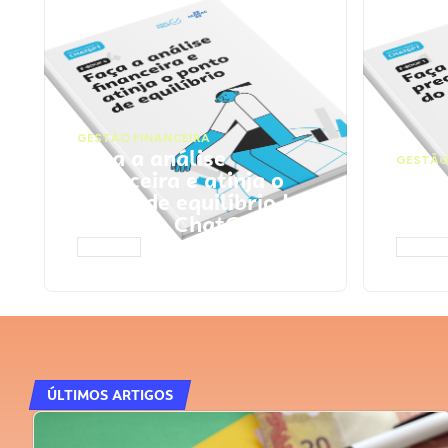
GESTÃO FINANCEIRA
Faça a análise
GESTÃO
financeira e atinja o
Faça
ponto de equilíbrio |
seu 
Prompts ChatGPT
Cha
ACESSAR
ACESS
ÚLTIMOS ARTIGOS