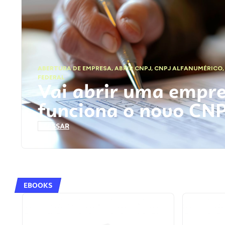
ABERTURA DE EMPRESA
,
ABRIR CNPJ
,
CNPJ ALFANUMÉRICO
FEDERAL
Vai abrir uma empr
funciona o novo CN
ACESSAR
EBOOKS