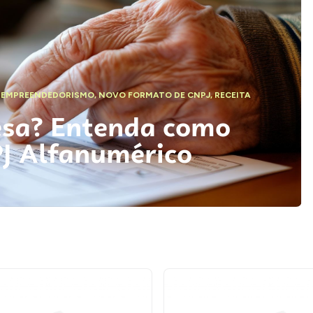
,
EMPREENDEDORISMO
,
NOVO FORMATO DE CNPJ
,
RECEITA
esa? Entenda como
PJ Alfanumérico