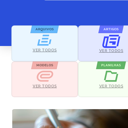
ARQUIVOS
ARTIGOS
VER TODOS
VER TODOS
MODELOS
PLANILHAS
VER TODOS
VER TODOS