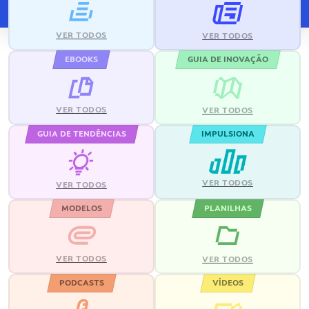
VER TODOS
VER TODOS
EBOOKS
GUIA DE INOVAÇÃO
VER TODOS
VER TODOS
GUIA DE TENDÊNCIAS
IMPULSIONA
VER TODOS
VER TODOS
MODELOS
PLANILHAS
VER TODOS
VER TODOS
PODCASTS
VÍDEOS