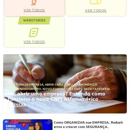
VER TODOS
VER TODOS
WEBSTORIES
VER TODOS
ABERTURA DE EMPRESA
,
ABRIR CNPJ
,
CNPJ ALFANUMÉRICO
,
EMPREENDEDORISMO
,
NOVO FORMATO DE CNPJ
,
RECEITA FEDERAL
Vai abrir uma empresa? Entenda como
funciona o novo CNPJ Alfanumérico
ACESSAR
Como ORGANIZAR sua EMPRESA. Reduzir
erros e crescer com SEGURANÇA.