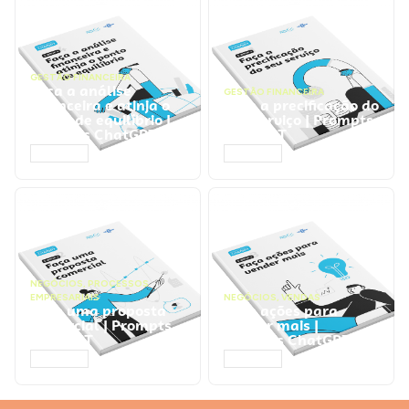
GESTÃO FINANCEIRA
Faça a análise
GESTÃO FINANCEIRA
financeira e atinja o
Faça a precificação do
ponto de equilíbrio |
seu serviço | Prompts
Prompts ChatGPT
ChatGPT
ACESSAR
ACESSAR
NEGÓCIOS
,
PROCESSOS
EMPRESARIAIS
NEGÓCIOS
,
VENDAS
Faça uma proposta
Faça ações para
comercial | Prompts
vender mais |
ChatGPT
Prompts ChatGPT
ACESSAR
ACESSAR