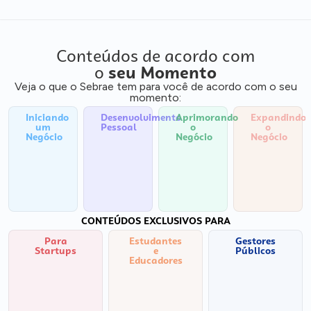
Conteúdos de acordo com
o
seu Momento
Veja o que o Sebrae tem para você de acordo com o seu
momento:
Iniciando
Desenvolvimento
Aprimorando
Expandindo
um
Pessoal
o
o
Negócio
Negócio
Negócio
CONTEÚDOS EXCLUSIVOS PARA
Para
Estudantes
Gestores
Startups
e
Públicos
Educadores