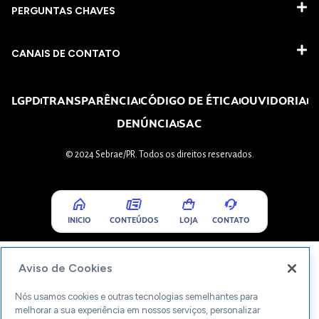
PERGUNTAS CHAVES​
CANAIS DE CONTATO
LGPD
TRANSPARÊNCIA
CÓDIGO DE ÉTICA
OUVIDORIA
DENÚNCIA
SAC
© 2024 Sebrae/PR. Todos os direitos reservados.
INICIO
CONTEÚDOS
LOJA
CONTATO
Aviso de Cookies
Nós usamos cookies e outras tecnologias semelhantes para
melhorar a sua experiência em nossos serviços, personalizar