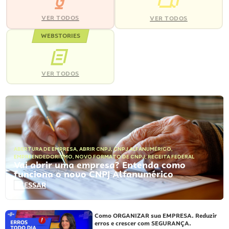
VER TODOS
VER TODOS
WEBSTORIES
VER TODOS
ABERTURA DE EMPRESA
,
ABRIR CNPJ
,
CNPJ ALFANUMÉRICO
,
EMPREENDEDORISMO
,
NOVO FORMATO DE CNPJ
,
RECEITA FEDERAL
Vai abrir uma empresa? Entenda como
funciona o novo CNPJ Alfanumérico
ACESSAR
Como ORGANIZAR sua EMPRESA. Reduzir
erros e crescer com SEGURANÇA.