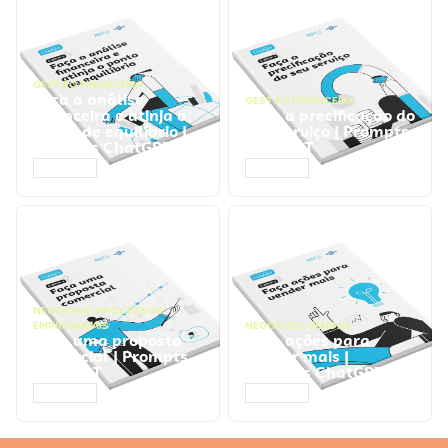
GESTÃO FINANCEIRA
Faça a análise
GESTÃO FINANCEIRA
financeira e atinja o
Faça a precificação do
ponto de equilíbrio |
seu serviço | Prompts
Prompts ChatGPT
ChatGPT
ACESSAR
ACESSAR
NEGÓCIOS
,
PROCESSOS
EMPRESARIAIS
NEGÓCIOS
,
VENDAS
Faça uma proposta
Faça ações para
comercial | Prompts
vender mais |
ChatGPT
Prompts ChatGPT
ACESSAR
ACESSAR