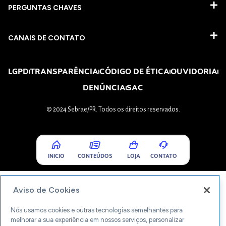
PERGUNTAS CHAVES​
CANAIS DE CONTATO
LGPD
TRANSPARÊNCIA
CÓDIGO DE ÉTICA
OUVIDORIA
DENÚNCIA
SAC
© 2024 Sebrae/PR. Todos os direitos reservados.
INICIO
CONTEÚDOS
LOJA
CONTATO
Aviso de Cookies
Nós usamos cookies e outras tecnologias semelhantes para
melhorar a sua experiência em nossos serviços, personalizar