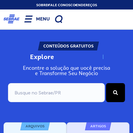
SOBRE
FALE CONOSCO
ENDEREÇOS
MENU
CONTEÚDOS GRATUITOS
Explore
N
o
s
s
o
s
A
Encontre a solução que você precisa
e Transforme Seu Negócio
ARQUIVOS
ARTIGOS