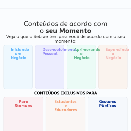
Conteúdos de acordo com
o
seu Momento
Veja o que o Sebrae tem para você de acordo com o seu
momento:
Iniciando
Desenvolvimento
Aprimorando
Expandindo
um
Pessoal
o
o
Negócio
Negócio
Negócio
CONTEÚDOS EXCLUSIVOS PARA
Para
Estudantes
Gestores
Startups
e
Públicos
Educadores