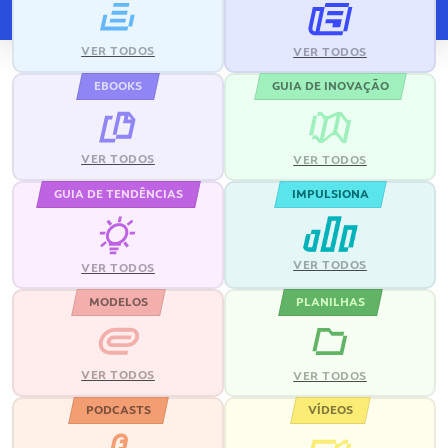
VER TODOS
VER TODOS
EBOOKS
GUIA DE INOVAÇÃO
VER TODOS
VER TODOS
GUIA DE TENDÊNCIAS
IMPULSIONA
VER TODOS
VER TODOS
MODELOS
PLANILHAS
VER TODOS
VER TODOS
PODCASTS
VÍDEOS