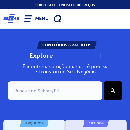
SOBRE
FALE CONOSCO
ENDEREÇOS
MENU
CONTEÚDOS GRATUITOS
Explore
N
o
s
s
o
s
A
Encontre a solução que você precisa
e Transforme Seu Negócio
ARQUIVOS
ARTIGOS