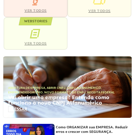
VER TODOS
VER TODOS
WEBSTORIES
VER TODOS
ABERTURA DE EMPRESA
,
ABRIR CNPJ
,
CNPJ ALFANUMÉRICO
,
EMPREENDEDORISMO
,
NOVO FORMATO DE CNPJ
,
RECEITA FEDERAL
Vai abrir uma empresa? Entenda como
funciona o novo CNPJ Alfanumérico
ACESSAR
Como ORGANIZAR sua EMPRESA. Reduzir
erros e crescer com SEGURANÇA.