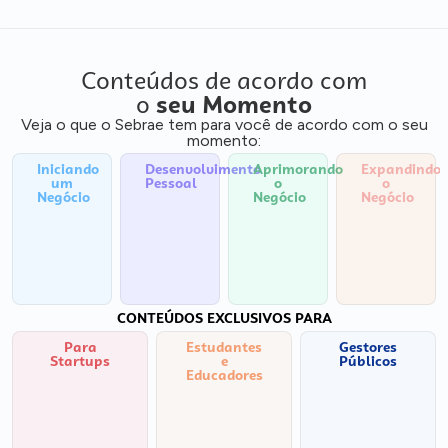
Conteúdos de acordo com
o
seu Momento
Veja o que o Sebrae tem para você de acordo com o seu
momento:
Iniciando
Desenvolvimento
Aprimorando
Expandindo
um
Pessoal
o
o
Negócio
Negócio
Negócio
CONTEÚDOS EXCLUSIVOS PARA
Para
Estudantes
Gestores
Startups
e
Públicos
Educadores