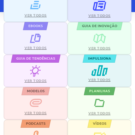
VER TODOS
VER TODOS
EBOOKS
GUIA DE INOVAÇÃO
VER TODOS
VER TODOS
GUIA DE TENDÊNCIAS
IMPULSIONA
VER TODOS
VER TODOS
MODELOS
PLANILHAS
VER TODOS
VER TODOS
PODCASTS
VÍDEOS