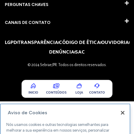
PERGUNTAS CHAVES​
CANAIS DE CONTATO
LGPD
TRANSPARÊNCIA
CÓDIGO DE ÉTICA
OUVIDORIA
DENÚNCIA
SAC
© 2024 Sebrae/PR. Todos os direitos reservados.
INICIO
CONTEÚDOS
LOJA
CONTATO
Aviso de Cookies
Nós usamos cookies e outras tecnologias semelhantes para
melhorar a sua experiência em nossos serviços, personalizar