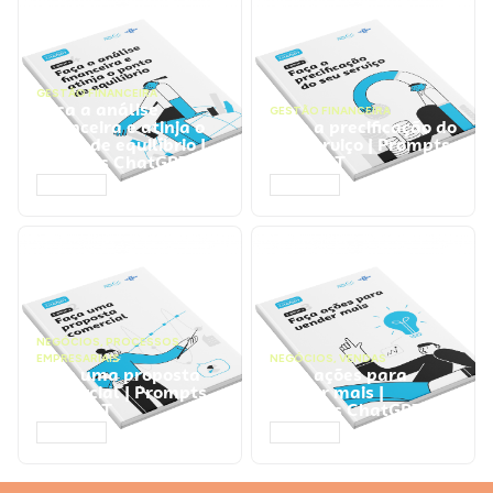
GESTÃO FINANCEIRA
Faça a análise
GESTÃO FINANCEIRA
financeira e atinja o
Faça a precificação do
ponto de equilíbrio |
seu serviço | Prompts
Prompts ChatGPT
ChatGPT
ACESSAR
ACESSAR
NEGÓCIOS
,
PROCESSOS
EMPRESARIAIS
NEGÓCIOS
,
VENDAS
Faça uma proposta
Faça ações para
comercial | Prompts
vender mais |
ChatGPT
Prompts ChatGPT
ACESSAR
ACESSAR