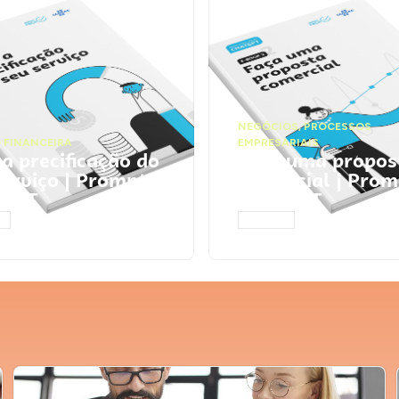
NEGÓCIOS
,
PROCESSOS
 FINANCEIRA
EMPRESARIAIS
 a precificação do
Faça uma propos
serviço | Prompts
comercial | Prom
tGPT
ChatGPT
AR
ACESSAR