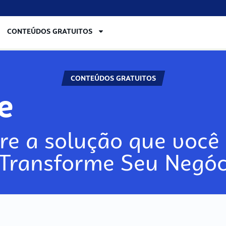
CONTEÚDOS GRATUITOS
CONTEÚDOS GRATUITOS
lore
re a solução que você 
 Transforme Seu Negóc