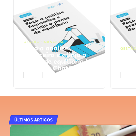
GESTÃO FINANCEIRA
Faça a análise
GESTÃO
financeira e atinja o
Faça
ponto de equilíbrio |
seu 
Prompts ChatGPT
Cha
ACESSAR
ACESS
ÚLTIMOS ARTIGOS