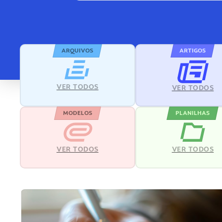
ARQUIVOS
ARTIGOS
VER TODOS
VER TODOS
MODELOS
PLANILHAS
VER TODOS
VER TODOS