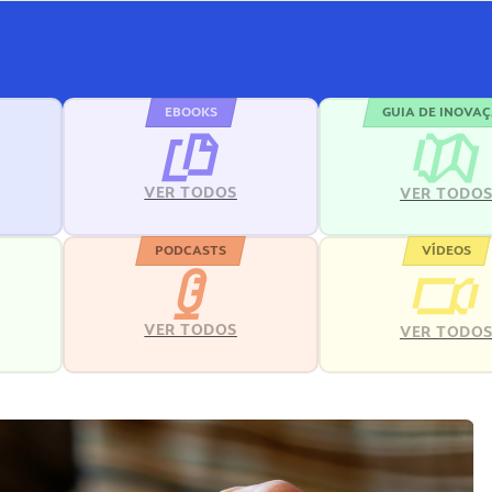
EBOOKS
GUIA DE INOVA
VER TODOS
VER TODO
PODCASTS
VÍDEOS
VER TODOS
VER TODO