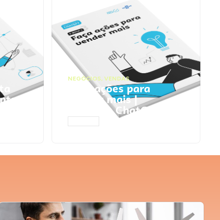
NEGÓCIOS
,
VENDAS
ta
Faça ações para
pts
vender mais |
Prompts ChatGPT
ACESSAR