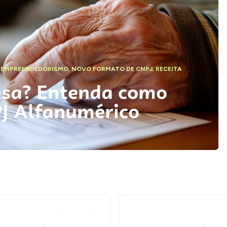
,
EMPREENDEDORISMO
,
NOVO FORMATO DE CNPJ
,
RECEITA
esa? Entenda como
PJ Alfanumérico