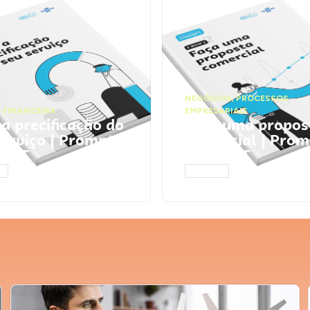
NEGÓCIOS
,
PROCESSOS
 FINANCEIRA
EMPRESARIAIS
 a precificação do
Faça uma propos
serviço | Prompts
comercial | Prom
tGPT
ChatGPT
AR
ACESSAR