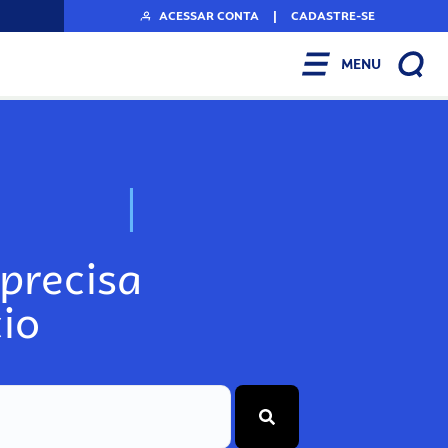
ACESSAR CONTA
|
CADASTRE-SE
MENU
N
o
s
s
o
s
A
r
precisa
io