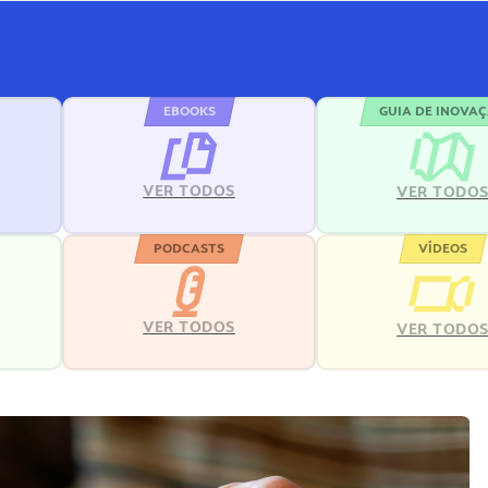
EBOOKS
GUIA DE INOVA
VER TODOS
VER TODO
PODCASTS
VÍDEOS
VER TODOS
VER TODO