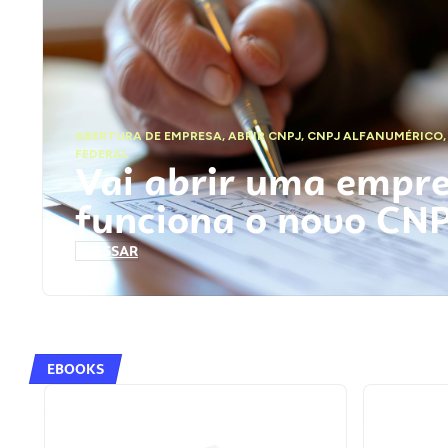
ABERTURA DE EMPRESA
,
ABRIR CNPJ
,
CNPJ ALFANUMÉRICO
FEDERAL
Vai abrir uma empr
funciona o novo CN
ACESSAR
EBOOKS