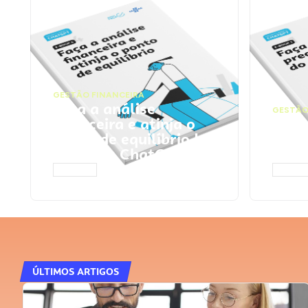
GESTÃO FINANCEIRA
Faça a análise
GESTÃO
financeira e atinja o
Faça
ponto de equilíbrio |
seu 
Prompts ChatGPT
Cha
ACESSAR
ACESS
ÚLTIMOS ARTIGOS