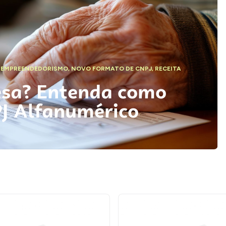
,
EMPREENDEDORISMO
,
NOVO FORMATO DE CNPJ
,
RECEITA
esa? Entenda como
PJ Alfanumérico