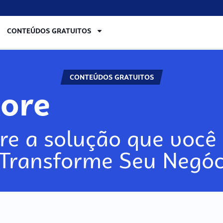
CONTEÚDOS GRATUITOS
CONTEÚDOS GRATUITOS
lore
re a solução que você 
 Transforme Seu Negóc