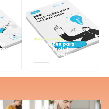
NEGÓCIOS
,
VENDAS
ta
Faça ações para
pts
vender mais |
Prompts ChatGPT
ACESSAR