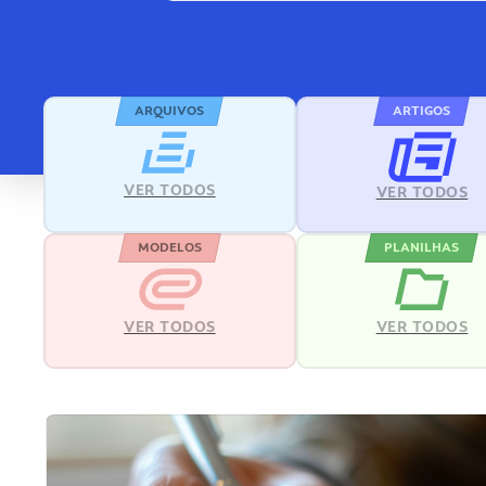
ARQUIVOS
ARTIGOS
VER TODOS
VER TODOS
MODELOS
PLANILHAS
VER TODOS
VER TODOS