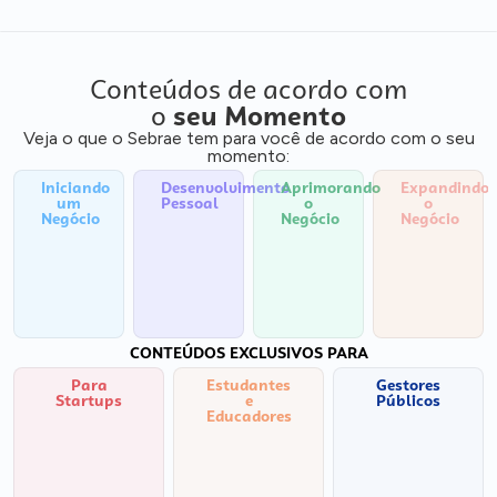
Conteúdos de acordo com
o
seu Momento
Veja o que o Sebrae tem para você de acordo com o seu
momento:
Iniciando
Desenvolvimento
Aprimorando
Expandindo
um
Pessoal
o
o
Negócio
Negócio
Negócio
CONTEÚDOS EXCLUSIVOS PARA
Para
Estudantes
Gestores
Startups
e
Públicos
Educadores