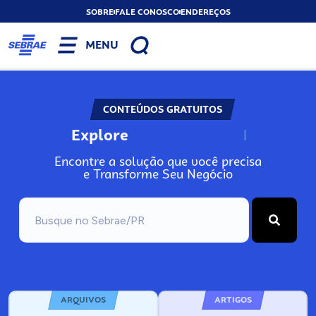
SOBRE
FALE CONOSCO
ENDEREÇOS
MENU
CONTEÚDOS GRATUITOS
Explore
N
o
s
s
o
s
A
Encontre a solução que você precisa
e Transforme Seu Negócio
ARQUIVOS
ARTIGOS