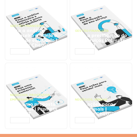
GESTÃO FINANCEIRA
Faça a análise
GESTÃO FINANCEIRA
financeira e atinja o
Faça a precificação do
ponto de equilíbrio |
seu serviço | Prompts
Prompts ChatGPT
ChatGPT
ACESSAR
ACESSAR
NEGÓCIOS
,
PROCESSOS
EMPRESARIAIS
NEGÓCIOS
,
VENDAS
Faça uma proposta
Faça ações para
comercial | Prompts
vender mais |
ChatGPT
Prompts ChatGPT
ACESSAR
ACESSAR