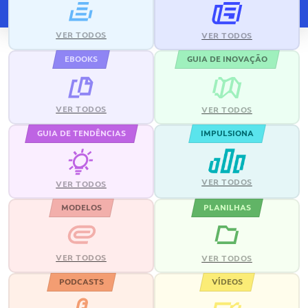
VER TODOS
VER TODOS
EBOOKS
GUIA DE INOVAÇÃO
VER TODOS
VER TODOS
GUIA DE TENDÊNCIAS
IMPULSIONA
VER TODOS
VER TODOS
MODELOS
PLANILHAS
VER TODOS
VER TODOS
PODCASTS
VÍDEOS