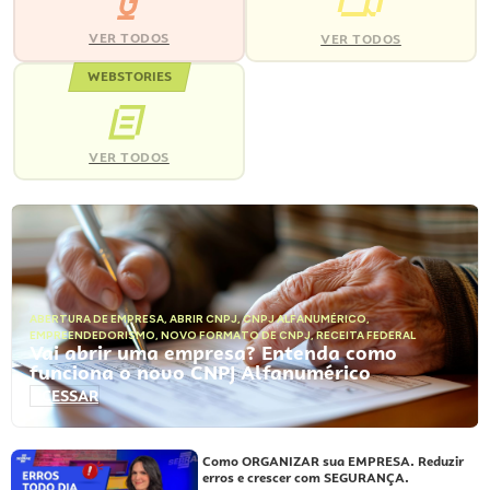
VER TODOS
VER TODOS
WEBSTORIES
VER TODOS
ABERTURA DE EMPRESA
,
ABRIR CNPJ
,
CNPJ ALFANUMÉRICO
,
EMPREENDEDORISMO
,
NOVO FORMATO DE CNPJ
,
RECEITA FEDERAL
Vai abrir uma empresa? Entenda como
funciona o novo CNPJ Alfanumérico
ACESSAR
Como ORGANIZAR sua EMPRESA. Reduzir
erros e crescer com SEGURANÇA.