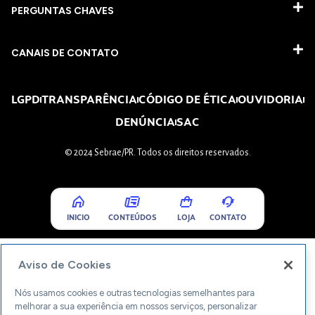
PERGUNTAS CHAVES​
CANAIS DE CONTATO
LGPD
TRANSPARÊNCIA
CÓDIGO DE ÉTICA
OUVIDORIA
DENÚNCIA
SAC
© 2024 Sebrae/PR. Todos os direitos reservados.
INICIO
CONTEÚDOS
LOJA
CONTATO
Aviso de Cookies
Nós usamos cookies e outras tecnologias semelhantes para
melhorar a sua experiência em nossos serviços, personalizar