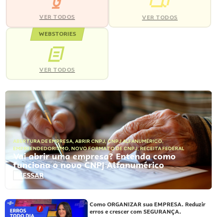
VER TODOS
VER TODOS
WEBSTORIES
VER TODOS
ABERTURA DE EMPRESA
,
ABRIR CNPJ
,
CNPJ ALFANUMÉRICO
,
EMPREENDEDORISMO
,
NOVO FORMATO DE CNPJ
,
RECEITA FEDERAL
Vai abrir uma empresa? Entenda como
funciona o novo CNPJ Alfanumérico
ACESSAR
Como ORGANIZAR sua EMPRESA. Reduzir
erros e crescer com SEGURANÇA.