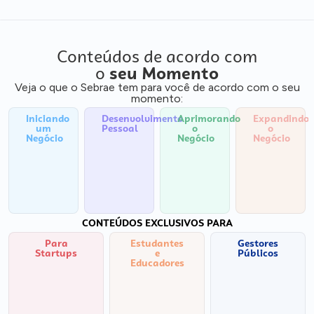
Conteúdos de acordo com
o
seu Momento
Veja o que o Sebrae tem para você de acordo com o seu
momento:
Iniciando
Desenvolvimento
Aprimorando
Expandindo
um
Pessoal
o
o
Negócio
Negócio
Negócio
CONTEÚDOS EXCLUSIVOS PARA
Para
Estudantes
Gestores
Startups
e
Públicos
Educadores