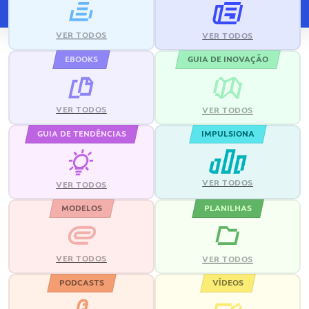
VER TODOS
VER TODOS
EBOOKS
GUIA DE INOVAÇÃO
VER TODOS
VER TODOS
GUIA DE TENDÊNCIAS
IMPULSIONA
VER TODOS
VER TODOS
MODELOS
PLANILHAS
VER TODOS
VER TODOS
PODCASTS
VÍDEOS