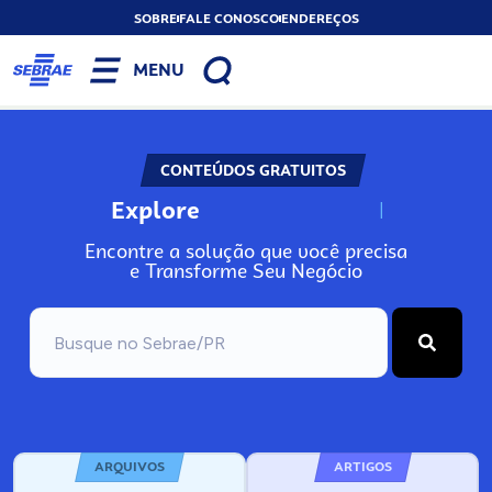
SOBRE
FALE CONOSCO
ENDEREÇOS
MENU
CONTEÚDOS GRATUITOS
Explore
N
o
s
s
o
s
A
Encontre a solução que você precisa
e Transforme Seu Negócio
ARQUIVOS
ARTIGOS