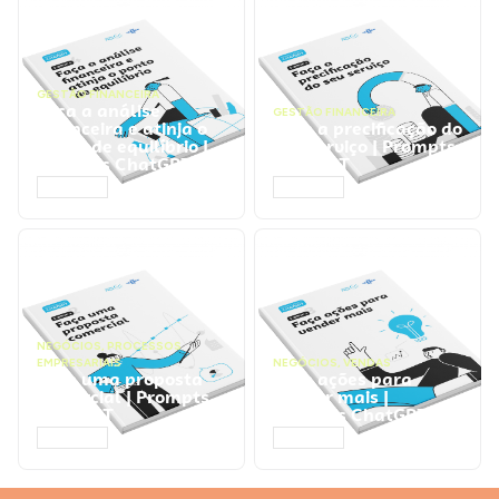
GESTÃO FINANCEIRA
Faça a análise
GESTÃO FINANCEIRA
financeira e atinja o
Faça a precificação do
ponto de equilíbrio |
seu serviço | Prompts
Prompts ChatGPT
ChatGPT
ACESSAR
ACESSAR
NEGÓCIOS
,
PROCESSOS
EMPRESARIAIS
NEGÓCIOS
,
VENDAS
Faça uma proposta
Faça ações para
comercial | Prompts
vender mais |
ChatGPT
Prompts ChatGPT
ACESSAR
ACESSAR