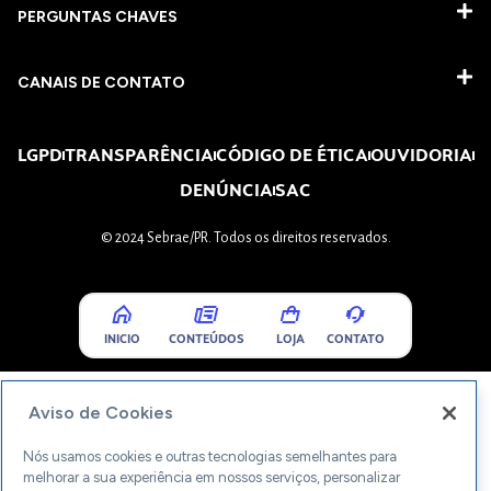
PERGUNTAS CHAVES​
CANAIS DE CONTATO
LGPD
TRANSPARÊNCIA
CÓDIGO DE ÉTICA
OUVIDORIA
DENÚNCIA
SAC
© 2024 Sebrae/PR. Todos os direitos reservados.
INICIO
CONTEÚDOS
LOJA
CONTATO
Aviso de Cookies
Nós usamos cookies e outras tecnologias semelhantes para
melhorar a sua experiência em nossos serviços, personalizar