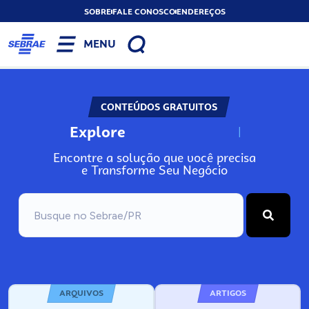
SOBRE
FALE CONOSCO
ENDEREÇOS
MENU
CONTEÚDOS GRATUITOS
Explore
N
o
s
s
o
s
A
Encontre a solução que você precisa
e Transforme Seu Negócio
ARQUIVOS
ARTIGOS