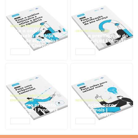
GESTÃO FINANCEIRA
Faça a análise
GESTÃO FINANCEIRA
financeira e atinja o
Faça a precificação do
ponto de equilíbrio |
seu serviço | Prompts
Prompts ChatGPT
ChatGPT
ACESSAR
ACESSAR
NEGÓCIOS
,
PROCESSOS
EMPRESARIAIS
NEGÓCIOS
,
VENDAS
Faça uma proposta
Faça ações para
comercial | Prompts
vender mais |
ChatGPT
Prompts ChatGPT
ACESSAR
ACESSAR