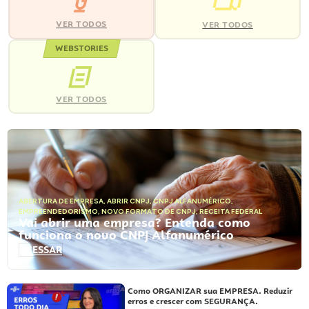
VER TODOS
VER TODOS
WEBSTORIES
VER TODOS
ABERTURA DE EMPRESA
,
ABRIR CNPJ
,
CNPJ ALFANUMÉRICO
,
EMPREENDEDORISMO
,
NOVO FORMATO DE CNPJ
,
RECEITA FEDERAL
Vai abrir uma empresa? Entenda como
funciona o novo CNPJ Alfanumérico
ACESSAR
Como ORGANIZAR sua EMPRESA. Reduzir
erros e crescer com SEGURANÇA.