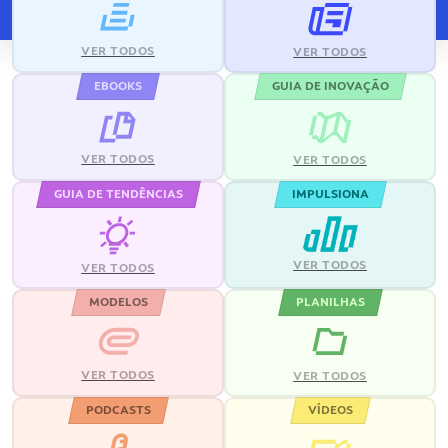
VER TODOS
VER TODOS
EBOOKS
GUIA DE INOVAÇÃO
VER TODOS
VER TODOS
GUIA DE TENDÊNCIAS
IMPULSIONA
VER TODOS
VER TODOS
MODELOS
PLANILHAS
VER TODOS
VER TODOS
PODCASTS
VÍDEOS