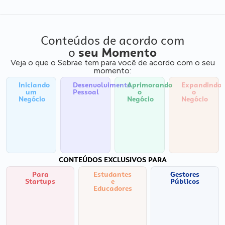
Conteúdos de acordo com
o
seu Momento
Veja o que o Sebrae tem para você de acordo com o seu
momento:
Iniciando
Desenvolvimento
Aprimorando
Expandindo
um
Pessoal
o
o
Negócio
Negócio
Negócio
CONTEÚDOS EXCLUSIVOS PARA
Para
Estudantes
Gestores
Startups
e
Públicos
Educadores