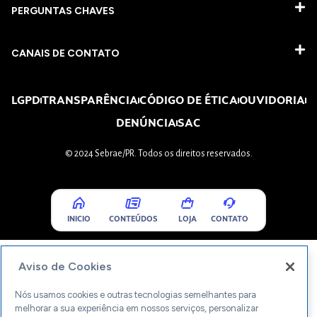
PERGUNTAS CHAVES​
CANAIS DE CONTATO
LGPD
TRANSPARÊNCIA
CÓDIGO DE ÉTICA
OUVIDORIA
DENÚNCIA
SAC
© 2024 Sebrae/PR. Todos os direitos reservados.
INICIO
CONTEÚDOS
LOJA
CONTATO
Aviso de Cookies
Nós usamos cookies e outras tecnologias semelhantes para
melhorar a sua experiência em nossos serviços, personalizar