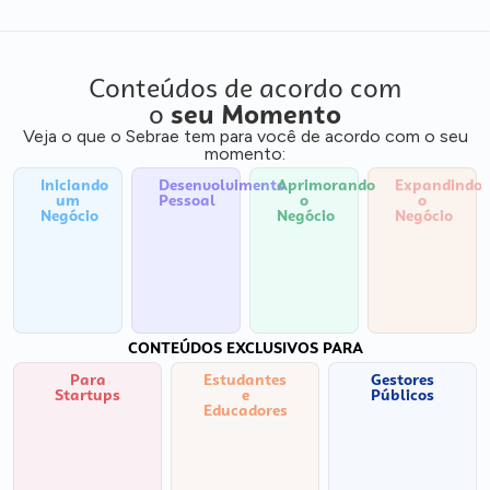
Conteúdos de acordo com
o
seu Momento
Veja o que o Sebrae tem para você de acordo com o seu
momento:
Iniciando
Desenvolvimento
Aprimorando
Expandindo
um
Pessoal
o
o
Negócio
Negócio
Negócio
CONTEÚDOS EXCLUSIVOS PARA
Para
Estudantes
Gestores
Startups
e
Públicos
Educadores