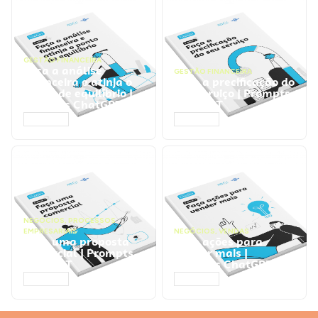
GESTÃO FINANCEIRA
Faça a análise
GESTÃO FINANCEIRA
financeira e atinja o
Faça a precificação do
ponto de equilíbrio |
seu serviço | Prompts
Prompts ChatGPT
ChatGPT
ACESSAR
ACESSAR
NEGÓCIOS
,
PROCESSOS
EMPRESARIAIS
NEGÓCIOS
,
VENDAS
Faça uma proposta
Faça ações para
comercial | Prompts
vender mais |
ChatGPT
Prompts ChatGPT
ACESSAR
ACESSAR