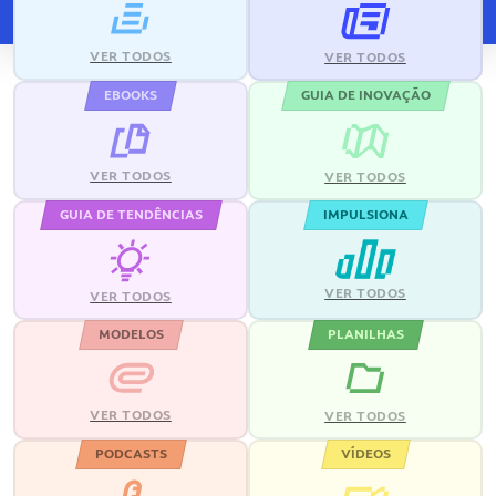
VER TODOS
VER TODOS
EBOOKS
GUIA DE INOVAÇÃO
VER TODOS
VER TODOS
GUIA DE TENDÊNCIAS
IMPULSIONA
VER TODOS
VER TODOS
MODELOS
PLANILHAS
VER TODOS
VER TODOS
PODCASTS
VÍDEOS