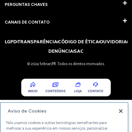
PERGUNTAS CHAVES​
CANAIS DE CONTATO
LGPD
TRANSPARÊNCIA
CÓDIGO DE ÉTICA
OUVIDORIA
DENÚNCIA
SAC
© 2024 Sebrae/PR. Todos os direitos reservados.
INICIO
CONTEÚDOS
LOJA
CONTATO
Aviso de Cookies
Nós usamos cookies e outras tecnologias semelhantes para
melhorar a sua experiência em nossos serviços, personalizar