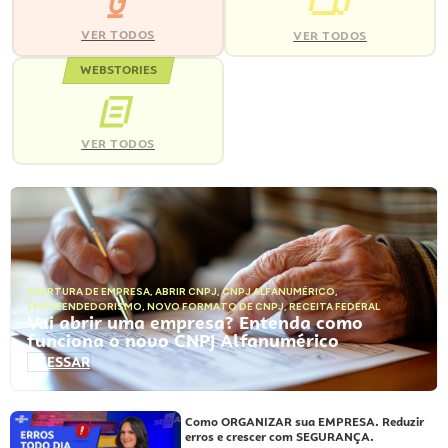
VER TODOS
VER TODOS
WEBSTORIES
VER TODOS
ABERTURA DE EMPRESA
,
ABRIR CNPJ
,
CNPJ ALFANUMÉRICO
,
EMPREENDEDORISMO
,
NOVO FORMATO DE CNPJ
,
RECEITA FEDERAL
Vai abrir uma empresa? Entenda como
funciona o novo CNPJ Alfanumérico
ACESSAR
Como ORGANIZAR sua EMPRESA. Reduzir
erros e crescer com SEGURANÇA.