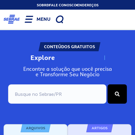
SOBRE
FALE CONOSCO
ENDEREÇOS
MENU
CONTEÚDOS GRATUITOS
Explore
N
o
s
s
o
s
A
Encontre a solução que você precisa
e Transforme Seu Negócio
ARQUIVOS
ARTIGOS