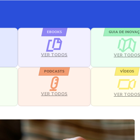
EBOOKS
GUIA DE INOVA
VER TODOS
VER TODO
PODCASTS
VÍDEOS
VER TODOS
VER TODO