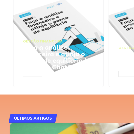
GESTÃO FINANCEIRA
Faça a análise
GESTÃO
financeira e atinja o
Faça
ponto de equilíbrio |
seu 
Prompts ChatGPT
Cha
ACESSAR
ACESS
ÚLTIMOS ARTIGOS