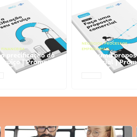
NEGÓCIOS
,
PROCESSOS
 FINANCEIRA
EMPRESARIAIS
 a precificação do
Faça uma propos
serviço | Prompts
comercial | Prom
tGPT
ChatGPT
AR
ACESSAR