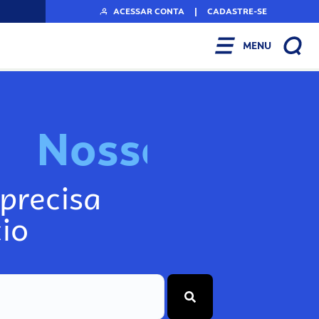
ACESSAR CONTA
|
CADASTRE-SE
MENU
N
o
s
s
o
s
I
n
f
o
g
precisa
io