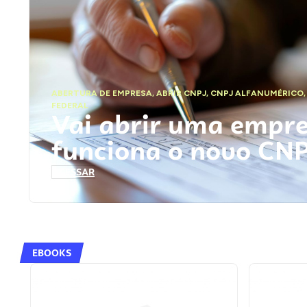
ABERTURA DE EMPRESA
,
ABRIR CNPJ
,
CNPJ ALFANUMÉRICO
FEDERAL
Vai abrir uma empr
funciona o novo CN
ACESSAR
EBOOKS