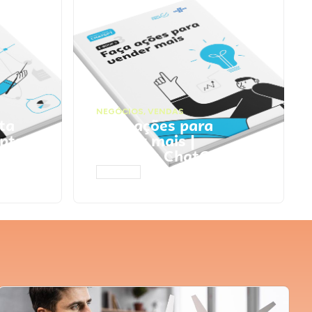
NEGÓCIOS
,
VENDAS
ta
Faça ações para
pts
vender mais |
Prompts ChatGPT
ACESSAR