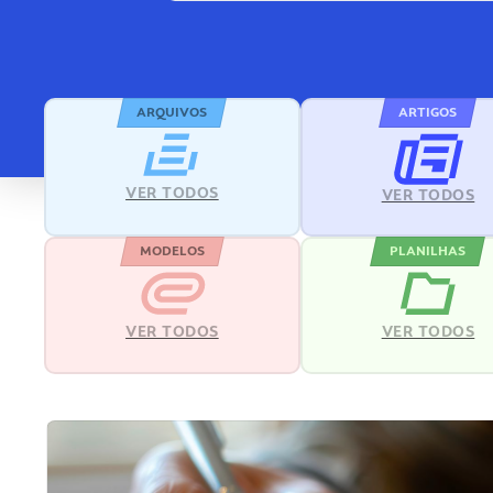
ARQUIVOS
ARTIGOS
VER TODOS
VER TODOS
MODELOS
PLANILHAS
VER TODOS
VER TODOS