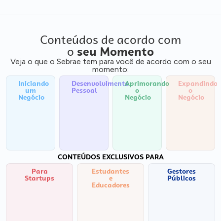
Conteúdos de acordo com
o
seu Momento
Veja o que o Sebrae tem para você de acordo com o seu
momento:
Iniciando
Desenvolvimento
Aprimorando
Expandindo
um
Pessoal
o
o
Negócio
Negócio
Negócio
CONTEÚDOS EXCLUSIVOS PARA
Para
Estudantes
Gestores
Startups
e
Públicos
Educadores