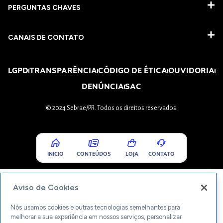
PERGUNTAS CHAVES​
CANAIS DE CONTATO
LGPD
TRANSPARÊNCIA
CÓDIGO DE ÉTICA
OUVIDORIA
DENÚNCIA
SAC
© 2024 Sebrae/PR. Todos os direitos reservados.
INICIO
CONTEÚDOS
LOJA
CONTATO
Aviso de Cookies
Nós usamos cookies e outras tecnologias semelhantes para
melhorar a sua experiência em nossos serviços, personalizar