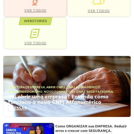
VER TODOS
VER TODOS
WEBSTORIES
VER TODOS
ABERTURA DE EMPRESA
,
ABRIR CNPJ
,
CNPJ ALFANUMÉRICO
,
EMPREENDEDORISMO
,
NOVO FORMATO DE CNPJ
,
RECEITA FEDERAL
Vai abrir uma empresa? Entenda como
funciona o novo CNPJ Alfanumérico
ACESSAR
Como ORGANIZAR sua EMPRESA. Reduzir
erros e crescer com SEGURANÇA.