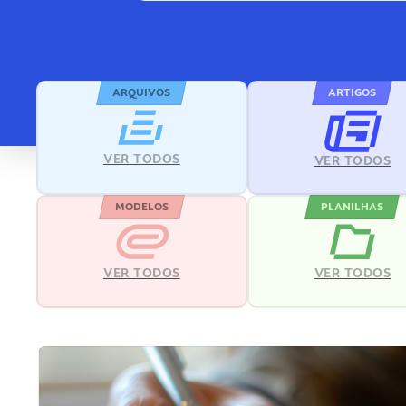
ARQUIVOS
ARTIGOS
VER TODOS
VER TODOS
MODELOS
PLANILHAS
VER TODOS
VER TODOS