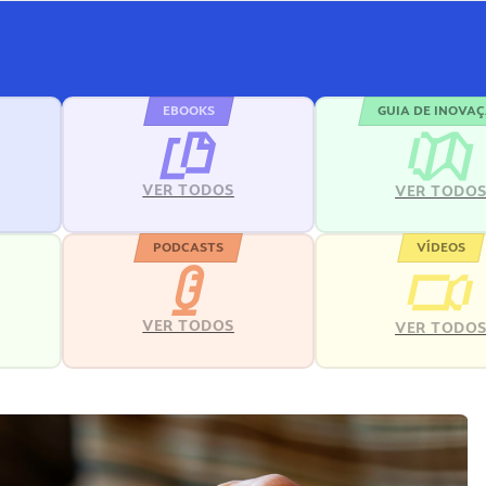
EBOOKS
GUIA DE INOVA
VER TODOS
VER TODO
PODCASTS
VÍDEOS
VER TODOS
VER TODO