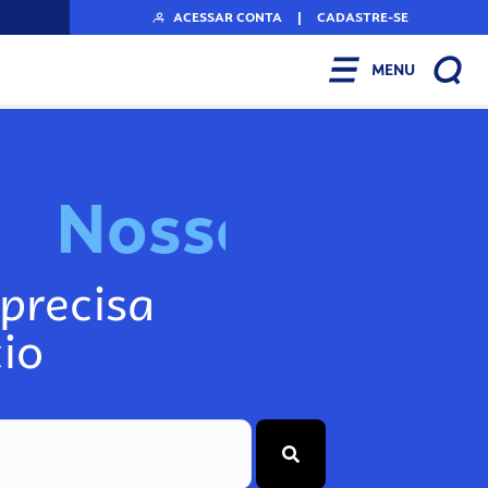
ACESSAR CONTA
|
CADASTRE-SE
MENU
N
o
s
s
o
s
I
n
f
o
g
precisa
io