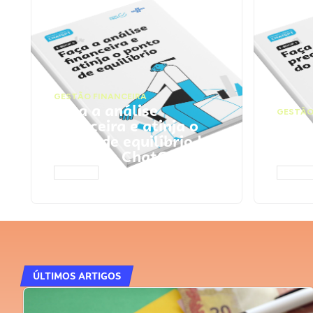
GESTÃO FINANCEIRA
Faça a análise
GESTÃO
financeira e atinja o
Faça
ponto de equilíbrio |
seu 
Prompts ChatGPT
Cha
ACESSAR
ACESS
ÚLTIMOS ARTIGOS