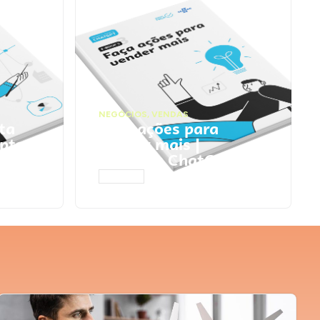
NEGÓCIOS
,
VENDAS
ta
Faça ações para
pts
vender mais |
Prompts ChatGPT
ACESSAR