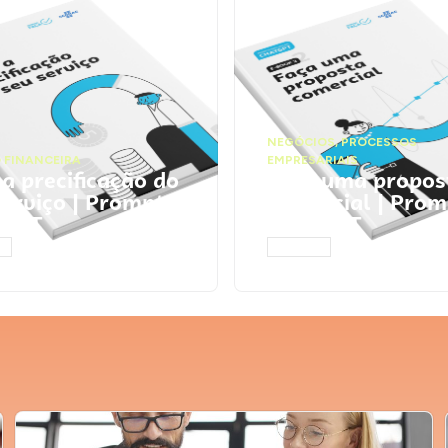
NEGÓCIOS
,
PROCESSOS
 FINANCEIRA
EMPRESARIAIS
 a precificação do
Faça uma propos
serviço | Prompts
comercial | Prom
tGPT
ChatGPT
AR
ACESSAR