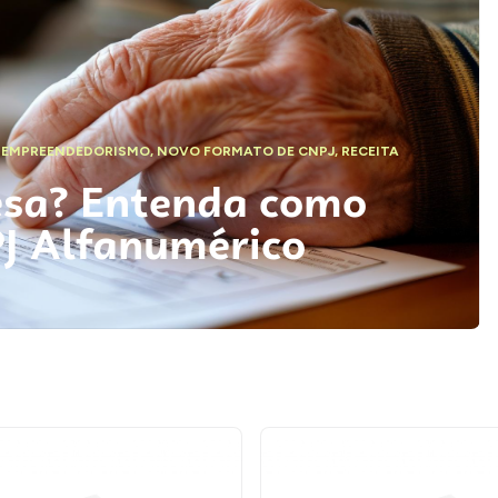
,
EMPREENDEDORISMO
,
NOVO FORMATO DE CNPJ
,
RECEITA
esa? Entenda como
PJ Alfanumérico