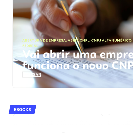
ABERTURA DE EMPRESA
,
ABRIR CNPJ
,
CNPJ ALFANUMÉRICO
FEDERAL
Vai abrir uma empr
funciona o novo CN
ACESSAR
EBOOKS