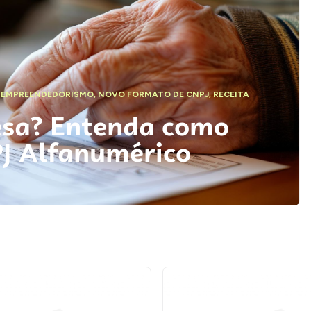
,
EMPREENDEDORISMO
,
NOVO FORMATO DE CNPJ
,
RECEITA
esa? Entenda como
PJ Alfanumérico