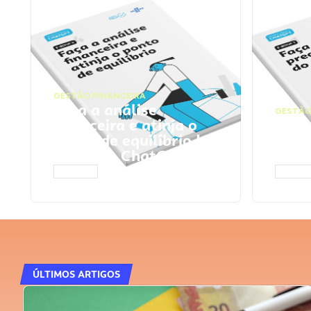
GESTÃO FINANCEIRA
Faça a análise
GESTÃO
financeira e atinja o
Faça
ponto de equilíbrio |
seu 
Prompts ChatGPT
Cha
ACESSAR
ACESS
ÚLTIMOS ARTIGOS