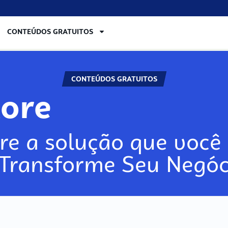
CONTEÚDOS GRATUITOS
CONTEÚDOS GRATUITOS
lore
re a solução que você 
 Transforme Seu Negóc