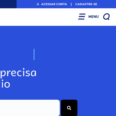
ACESSAR CONTA
|
CADASTRE-SE
MENU
N
o
s
s
o
s
A
r
precisa
io