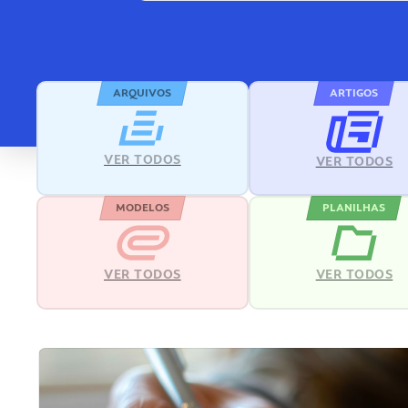
ARQUIVOS
ARTIGOS
VER TODOS
VER TODOS
MODELOS
PLANILHAS
VER TODOS
VER TODOS