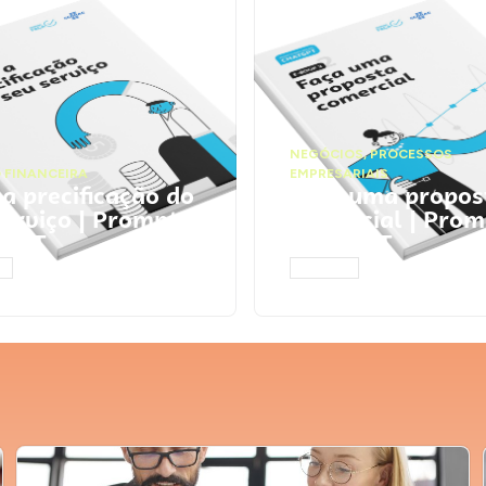
NEGÓCIOS
,
PROCESSOS
 FINANCEIRA
EMPRESARIAIS
 a precificação do
Faça uma propos
serviço | Prompts
comercial | Prom
tGPT
ChatGPT
AR
ACESSAR