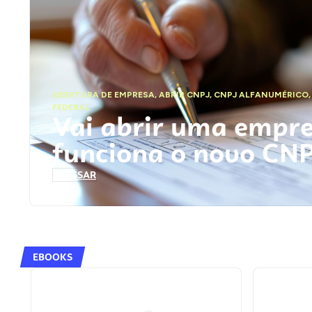
ABERTURA DE EMPRESA
,
ABRIR CNPJ
,
CNPJ ALFANUMÉRICO
FEDERAL
Vai abrir uma empr
funciona o novo CN
ACESSAR
EBOOKS