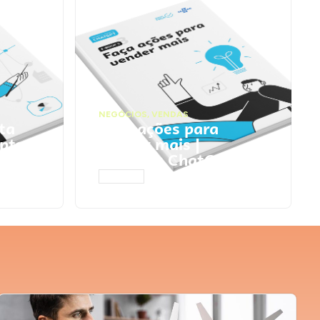
NEGÓCIOS
,
VENDAS
ta
Faça ações para
pts
vender mais |
Prompts ChatGPT
ACESSAR