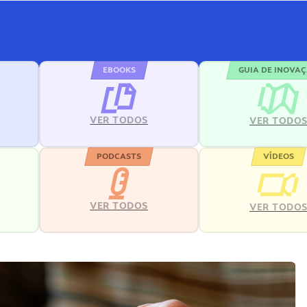
EBOOKS
GUIA DE INOVA
VER TODOS
VER TODO
PODCASTS
VÍDEOS
VER TODOS
VER TODO