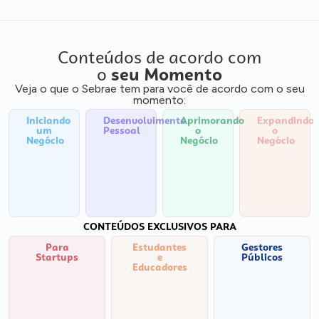
Conteúdos de acordo com
o
seu Momento
Veja o que o Sebrae tem para você de acordo com o seu
momento:
Iniciando
Desenvolvimento
Aprimorando
Expandindo
um
Pessoal
o
o
Negócio
Negócio
Negócio
CONTEÚDOS EXCLUSIVOS PARA
Para
Estudantes
Gestores
Startups
e
Públicos
Educadores