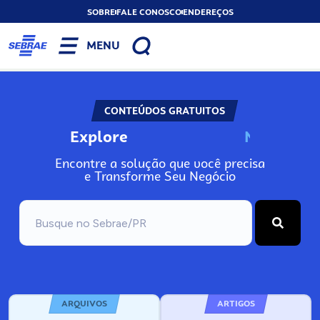
SOBRE
FALE CONOSCO
ENDEREÇOS
MENU
CONTEÚDOS GRATUITOS
Explore
N
o
s
s
o
s
A
Encontre a solução que você precisa
e Transforme Seu Negócio
ARQUIVOS
ARTIGOS