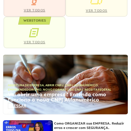
VER TODOS
VER TODOS
WEBSTORIES
VER TODOS
ABERTURA DE EMPRESA
,
ABRIR CNPJ
,
CNPJ ALFANUMÉRICO
,
EMPREENDEDORISMO
,
NOVO FORMATO DE CNPJ
,
RECEITA FEDERAL
Vai abrir uma empresa? Entenda como
funciona o novo CNPJ Alfanumérico
ACESSAR
Como ORGANIZAR sua EMPRESA. Reduzir
erros e crescer com SEGURANÇA.