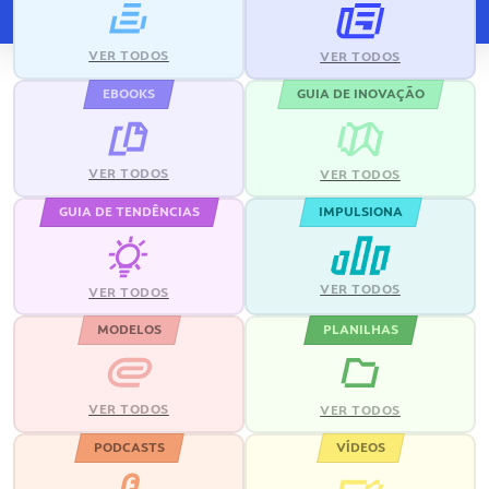
VER TODOS
VER TODOS
EBOOKS
GUIA DE INOVAÇÃO
VER TODOS
VER TODOS
GUIA DE TENDÊNCIAS
IMPULSIONA
VER TODOS
VER TODOS
MODELOS
PLANILHAS
VER TODOS
VER TODOS
PODCASTS
VÍDEOS