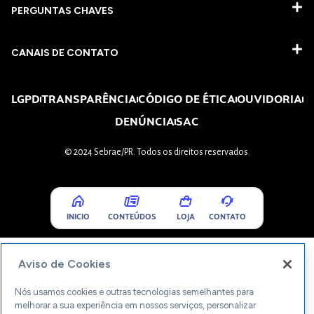
PERGUNTAS CHAVES​
CANAIS DE CONTATO
LGPD
TRANSPARÊNCIA
CÓDIGO DE ÉTICA
OUVIDORIA
DENÚNCIA
SAC
© 2024 Sebrae/PR. Todos os direitos reservados.
INICIO
CONTEÚDOS
LOJA
CONTATO
Aviso de Cookies
Nós usamos cookies e outras tecnologias semelhantes para
melhorar a sua experiência em nossos serviços, personalizar