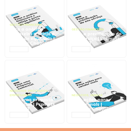
GESTÃO FINANCEIRA
Faça a análise
GESTÃO FINANCEIRA
financeira e atinja o
Faça a precificação do
ponto de equilíbrio |
seu serviço | Prompts
Prompts ChatGPT
ChatGPT
ACESSAR
ACESSAR
NEGÓCIOS
,
PROCESSOS
EMPRESARIAIS
NEGÓCIOS
,
VENDAS
Faça uma proposta
Faça ações para
comercial | Prompts
vender mais |
ChatGPT
Prompts ChatGPT
ACESSAR
ACESSAR