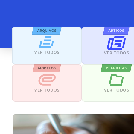
ARQUIVOS
ARTIGOS
VER TODOS
VER TODOS
MODELOS
PLANILHAS
VER TODOS
VER TODOS