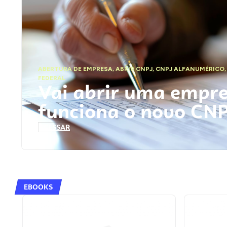
ABERTURA DE EMPRESA
,
ABRIR CNPJ
,
CNPJ ALFANUMÉRICO
FEDERAL
Vai abrir uma empr
funciona o novo CN
ACESSAR
EBOOKS