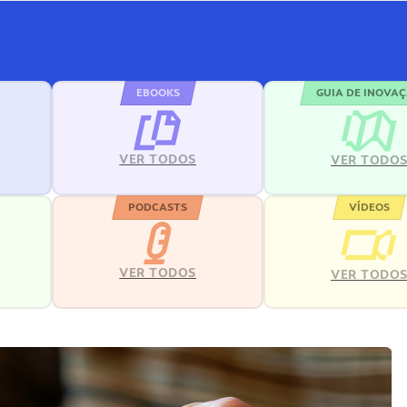
EBOOKS
GUIA DE INOVA
VER TODOS
VER TODO
PODCASTS
VÍDEOS
VER TODOS
VER TODO