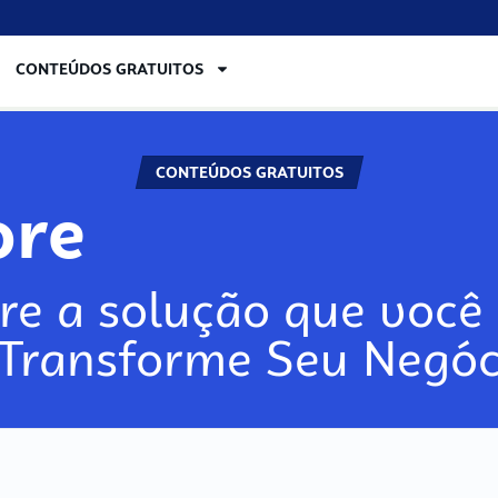
CONTEÚDOS GRATUITOS
CONTEÚDOS GRATUITOS
lore
re a solução que você 
 Transforme Seu Negóc