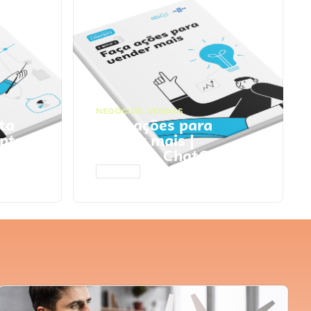
NEGÓCIOS
,
VENDAS
ta
Faça ações para
pts
vender mais |
Prompts ChatGPT
ACESSAR