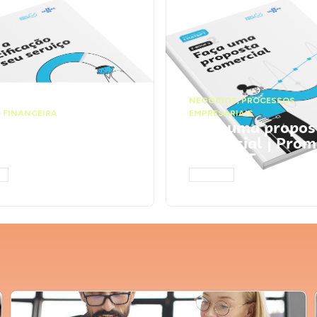
NEGÓCIOS
,
PROCESSOS
 FINANCEIRA
EMPRESARIAIS
 a precificação do
Faça uma propos
serviço | Prompts
comercial | Prom
tGPT
ChatGPT
AR
ACESSAR