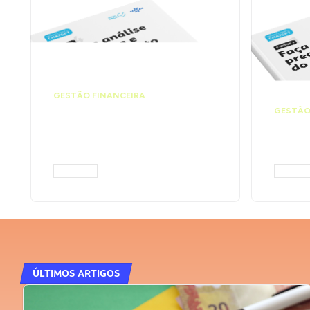
GESTÃO FINANCEIRA
Faça a análise
GESTÃO
financeira e atinja o
Faça
ponto de equilíbrio |
seu 
Prompts ChatGPT
Cha
ACESSAR
ACESS
ÚLTIMOS ARTIGOS