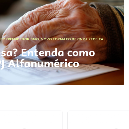
,
EMPREENDEDORISMO
,
NOVO FORMATO DE CNPJ
,
RECEITA
esa? Entenda como
PJ Alfanumérico