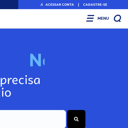
ACESSAR CONTA
|
CADASTRE-SE
MENU
N
o
s
s
o
s
A
r
precisa
io