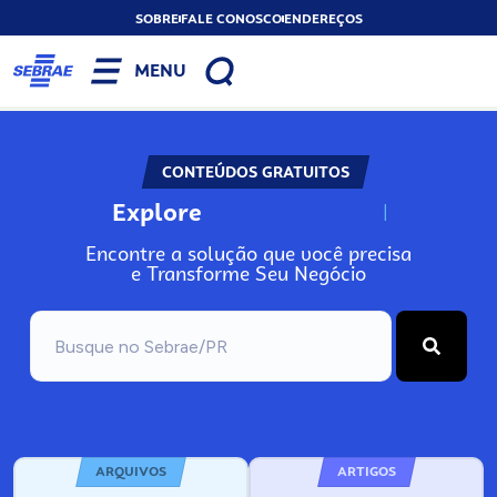
SOBRE
FALE CONOSCO
ENDEREÇOS
MENU
CONTEÚDOS GRATUITOS
Explore
N
o
s
s
o
s
A
r
Encontre a solução que você precisa
e Transforme Seu Negócio
ARQUIVOS
ARTIGOS