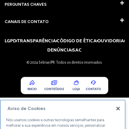
PERGUNTAS CHAVES​
CANAIS DE CONTATO
LGPD
TRANSPARÊNCIA
CÓDIGO DE ÉTICA
OUVIDORIA
DENÚNCIA
SAC
© 2024 Sebrae/PR. Todos os direitos reservados.
INICIO
CONTEÚDOS
LOJA
CONTATO
Aviso de Cookies
Nós usamos cookies e outras tecnologias semelhantes para
melhorar a sua experiência em nossos serviços, personalizar