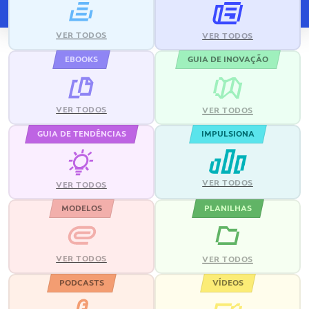
VER TODOS
VER TODOS
EBOOKS
GUIA DE INOVAÇÃO
VER TODOS
VER TODOS
GUIA DE TENDÊNCIAS
IMPULSIONA
VER TODOS
VER TODOS
MODELOS
PLANILHAS
VER TODOS
VER TODOS
PODCASTS
VÍDEOS