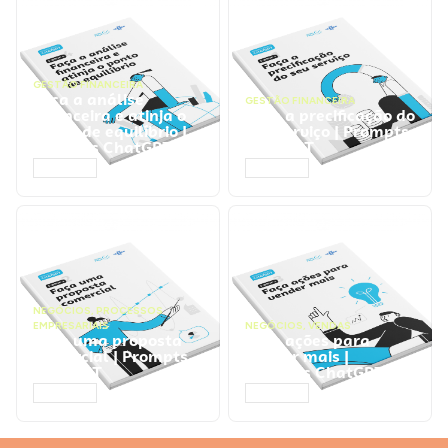
GESTÃO FINANCEIRA
Faça a análise
GESTÃO FINANCEIRA
financeira e atinja o
Faça a precificação do
ponto de equilíbrio |
seu serviço | Prompts
Prompts ChatGPT
ChatGPT
ACESSAR
ACESSAR
NEGÓCIOS
,
PROCESSOS
EMPRESARIAIS
NEGÓCIOS
,
VENDAS
Faça uma proposta
Faça ações para
comercial | Prompts
vender mais |
ChatGPT
Prompts ChatGPT
ACESSAR
ACESSAR