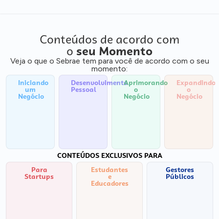
Conteúdos de acordo com
o
seu Momento
Veja o que o Sebrae tem para você de acordo com o seu
momento:
Iniciando
Desenvolvimento
Aprimorando
Expandindo
um
Pessoal
o
o
Negócio
Negócio
Negócio
CONTEÚDOS EXCLUSIVOS PARA
Para
Estudantes
Gestores
Startups
e
Públicos
Educadores