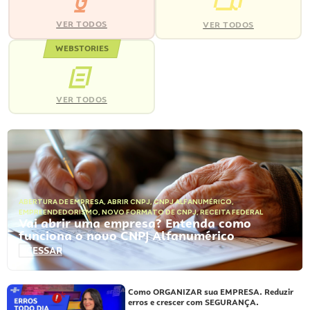
VER TODOS
VER TODOS
WEBSTORIES
VER TODOS
ABERTURA DE EMPRESA
,
ABRIR CNPJ
,
CNPJ ALFANUMÉRICO
,
EMPREENDEDORISMO
,
NOVO FORMATO DE CNPJ
,
RECEITA FEDERAL
Vai abrir uma empresa? Entenda como
funciona o novo CNPJ Alfanumérico
ACESSAR
Como ORGANIZAR sua EMPRESA. Reduzir
erros e crescer com SEGURANÇA.