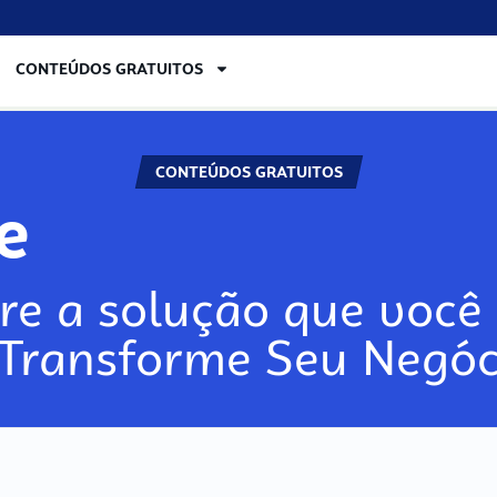
CONTEÚDOS GRATUITOS
CONTEÚDOS GRATUITOS
lore
re a solução que você 
 Transforme Seu Negóc