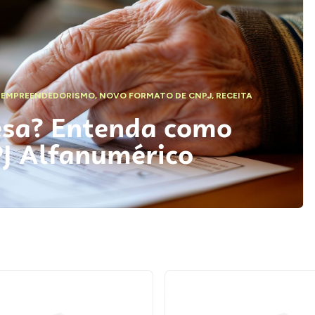
,
EMPREENDEDORISMO
,
NOVO FORMATO DE CNPJ
,
RECEITA
esa? Entenda como
PJ Alfanumérico