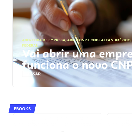
ABERTURA DE EMPRESA
,
ABRIR CNPJ
,
CNPJ ALFANUMÉRICO
FEDERAL
Vai abrir uma empr
funciona o novo CN
ACESSAR
EBOOKS