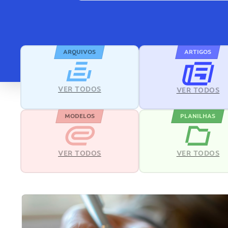
ARQUIVOS
ARTIGOS
VER TODOS
VER TODOS
MODELOS
PLANILHAS
VER TODOS
VER TODOS