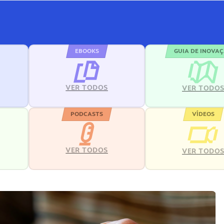
EBOOKS
GUIA DE INOVA
VER TODOS
VER TODO
PODCASTS
VÍDEOS
VER TODOS
VER TODO