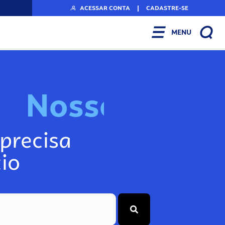
ACESSAR CONTA
|
CADASTRE-SE
MENU
N
o
s
s
o
s
A
r
precisa
io