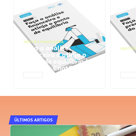
GESTÃO FINANCEIRA
Faça a análise
GESTÃO
financeira e atinja o
Faça
ponto de equilíbrio |
seu 
Prompts ChatGPT
Cha
ACESSAR
ACESS
ÚLTIMOS ARTIGOS