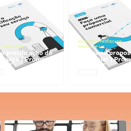
NEGÓCIOS
,
PROCESSOS
 FINANCEIRA
EMPRESARIAIS
 a precificação do
Faça uma propos
serviço | Prompts
comercial | Prom
tGPT
ChatGPT
AR
ACESSAR