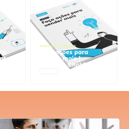
NEGÓCIOS
,
VENDAS
ta
Faça ações para
pts
vender mais |
Prompts ChatGPT
ACESSAR