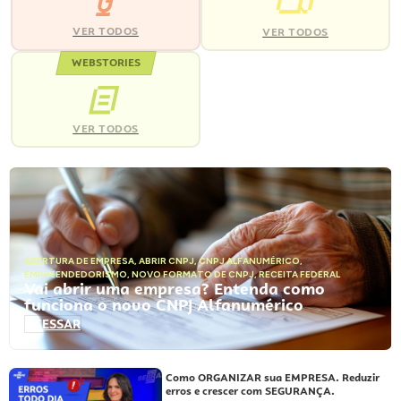
VER TODOS
VER TODOS
WEBSTORIES
VER TODOS
ABERTURA DE EMPRESA
,
ABRIR CNPJ
,
CNPJ ALFANUMÉRICO
,
EMPREENDEDORISMO
,
NOVO FORMATO DE CNPJ
,
RECEITA FEDERAL
Vai abrir uma empresa? Entenda como
funciona o novo CNPJ Alfanumérico
ACESSAR
Como ORGANIZAR sua EMPRESA. Reduzir
erros e crescer com SEGURANÇA.