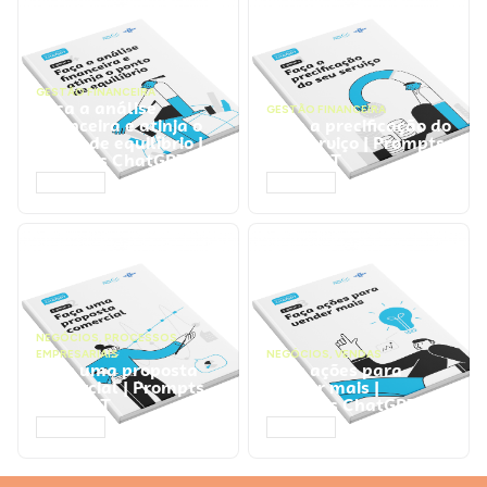
GESTÃO FINANCEIRA
Faça a análise
GESTÃO FINANCEIRA
financeira e atinja o
Faça a precificação do
ponto de equilíbrio |
seu serviço | Prompts
Prompts ChatGPT
ChatGPT
ACESSAR
ACESSAR
NEGÓCIOS
,
PROCESSOS
EMPRESARIAIS
NEGÓCIOS
,
VENDAS
Faça uma proposta
Faça ações para
comercial | Prompts
vender mais |
ChatGPT
Prompts ChatGPT
ACESSAR
ACESSAR