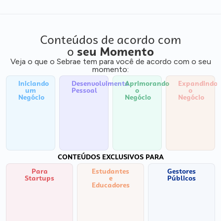
Conteúdos de acordo com
o
seu Momento
Veja o que o Sebrae tem para você de acordo com o seu
momento:
Iniciando
Desenvolvimento
Aprimorando
Expandindo
um
Pessoal
o
o
Negócio
Negócio
Negócio
CONTEÚDOS EXCLUSIVOS PARA
Para
Estudantes
Gestores
Startups
e
Públicos
Educadores