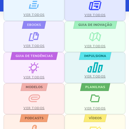
VER TODOS
VER TODOS
EBOOKS
GUIA DE INOVAÇÃO
VER TODOS
VER TODOS
GUIA DE TENDÊNCIAS
IMPULSIONA
VER TODOS
VER TODOS
MODELOS
PLANILHAS
VER TODOS
VER TODOS
PODCASTS
VÍDEOS