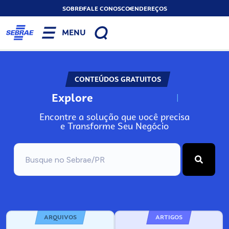
SOBRE
FALE CONOSCO
ENDEREÇOS
MENU
CONTEÚDOS GRATUITOS
Explore
N
o
s
s
o
s
A
Encontre a solução que você precisa
e Transforme Seu Negócio
ARQUIVOS
ARTIGOS