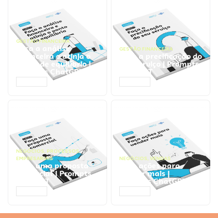
GESTÃO FINANCEIRA
Faça a análise
GESTÃO FINANCEIRA
financeira e atinja o
Faça a precificação do
ponto de equilíbrio |
seu serviço | Prompts
Prompts ChatGPT
ChatGPT
ACESSAR
ACESSAR
NEGÓCIOS
,
PROCESSOS
EMPRESARIAIS
NEGÓCIOS
,
VENDAS
Faça uma proposta
Faça ações para
comercial | Prompts
vender mais |
ChatGPT
Prompts ChatGPT
ACESSAR
ACESSAR