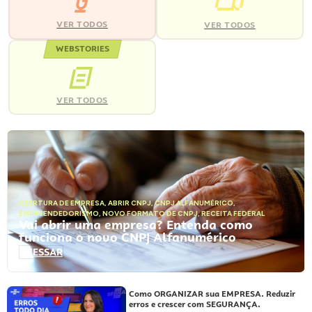
VER TODOS
VER TODOS
WEBSTORIES
VER TODOS
ABERTURA DE EMPRESA
,
ABRIR CNPJ
,
CNPJ ALFANUMÉRICO
,
EMPREENDEDORISMO
,
NOVO FORMATO DE CNPJ
,
RECEITA FEDERAL
Vai abrir uma empresa? Entenda como
funciona o novo CNPJ Alfanumérico
ACESSAR
Como ORGANIZAR sua EMPRESA. Reduzir
erros e crescer com SEGURANÇA.