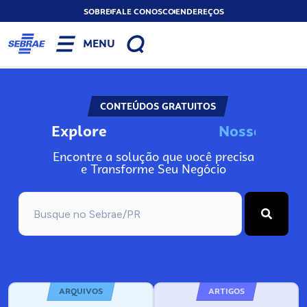
SOBRE
FALE CONOSCO
ENDEREÇOS
MENU
CONTEÚDOS GRATUITOS
Explore
N
o
s
s
o
s
A
n
Encontre a solução que você precisa
e Transforme Seu Negócio
ARQUIVOS
ARTIGOS