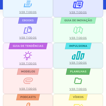
VER TODOS
VER TODOS
EBOOKS
GUIA DE INOVAÇÃO
VER TODOS
VER TODOS
GUIA DE TENDÊNCIAS
IMPULSIONA
VER TODOS
VER TODOS
MODELOS
PLANILHAS
VER TODOS
VER TODOS
PODCASTS
VÍDEOS