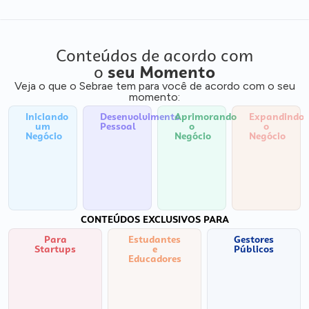
Conteúdos de acordo com
o
seu Momento
Veja o que o Sebrae tem para você de acordo com o seu
momento:
Iniciando
Desenvolvimento
Aprimorando
Expandindo
um
Pessoal
o
o
Negócio
Negócio
Negócio
CONTEÚDOS EXCLUSIVOS PARA
Para
Estudantes
Gestores
Startups
e
Públicos
Educadores