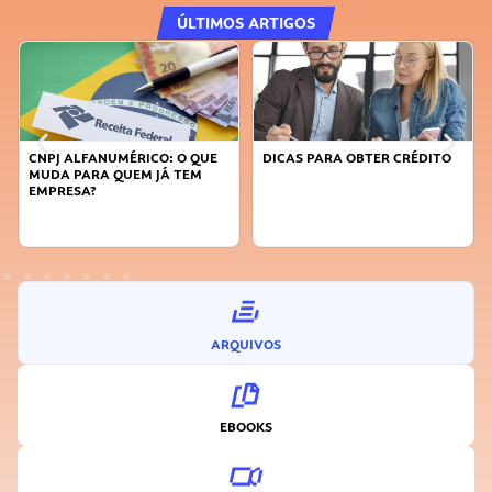
ÚLTIMOS ARTIGOS
PJ ALFANUMÉRICO: O QUE
DICAS PARA OBTER CRÉDITO
FAÇA A
DA PARA QUEM JÁ TEM
SUSTEN
PRESA?
INOVA
ARQUIVOS
EBOOKS