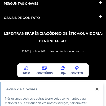
PERGUNTAS CHAVES​
CANAIS DE CONTATO
LGPD
TRANSPARÊNCIA
CÓDIGO DE ÉTICA
OUVIDORIA
DENÚNCIA
SAC
© 2024 Sebrae/PR. Todos os direitos reservados.
INICIO
CONTEÚDOS
LOJA
CONTATO
Aviso de Cookies
Nós usamos cookies e outras tecnologias semelhantes para
melhorar a sua experiência em nossos serviços, personalizar