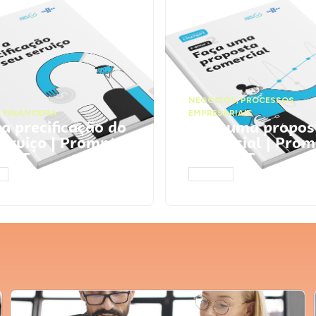
NEGÓCIOS
,
PROCESSOS
 FINANCEIRA
EMPRESARIAIS
 a precificação do
Faça uma propos
serviço | Prompts
comercial | Prom
tGPT
ChatGPT
AR
ACESSAR