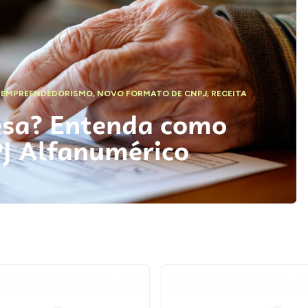
,
EMPREENDEDORISMO
,
NOVO FORMATO DE CNPJ
,
RECEITA
esa? Entenda como
PJ Alfanumérico