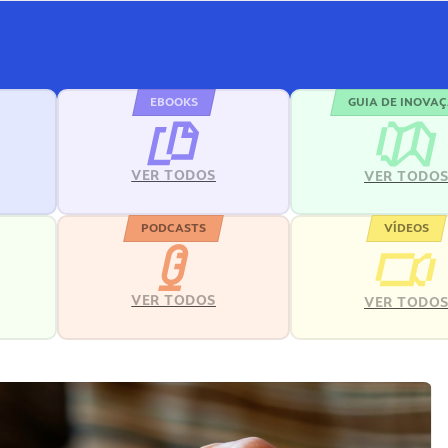
EBOOKS
GUIA DE INOVA
VER TODOS
VER TODO
PODCASTS
VÍDEOS
VER TODOS
VER TODO