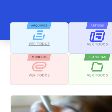
ARQUIVOS
ARTIGOS
VER TODOS
VER TODOS
MODELOS
PLANILHAS
VER TODOS
VER TODOS