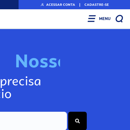
ACESSAR CONTA
|
CADASTRE-SE
MENU
N
o
s
s
o
s
I
n
f
o
g
precisa
io