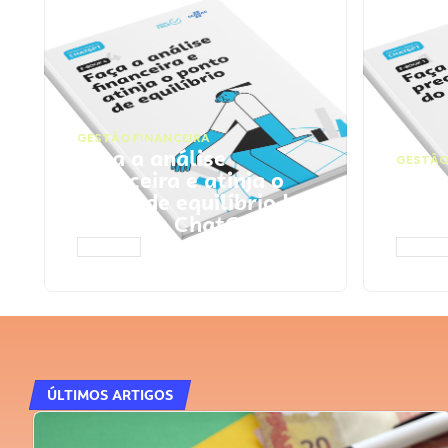
GESTÃO FINANCEIRA
Faça a análise
GESTÃO
financeira e atinja o
Faça
ponto de equilíbrio |
seu 
Prompts ChatGPT
Cha
ACESSAR
ACESS
ÚLTIMOS ARTIGOS