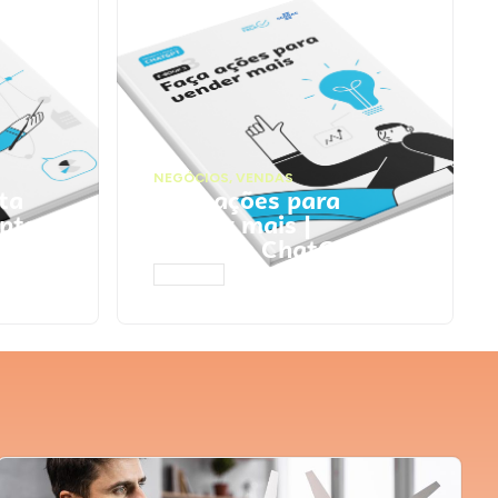
NEGÓCIOS
,
VENDAS
ta
Faça ações para
pts
vender mais |
Prompts ChatGPT
ACESSAR