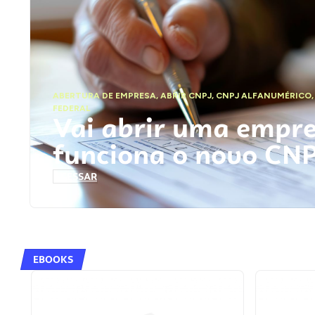
ABERTURA DE EMPRESA
,
ABRIR CNPJ
,
CNPJ ALFANUMÉRICO
FEDERAL
Vai abrir uma empr
funciona o novo CN
ACESSAR
EBOOKS