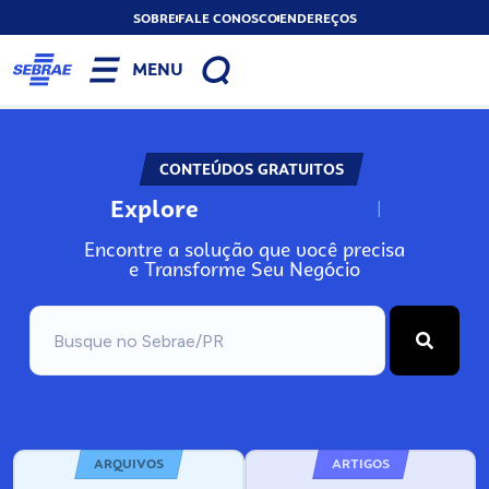
SOBRE
FALE CONOSCO
ENDEREÇOS
MENU
CONTEÚDOS GRATUITOS
Explore
N
o
s
s
o
s
A
Encontre a solução que você precisa
e Transforme Seu Negócio
ARQUIVOS
ARTIGOS