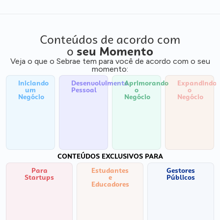
Conteúdos de acordo com
o
seu Momento
Veja o que o Sebrae tem para você de acordo com o seu
momento:
Iniciando
Desenvolvimento
Aprimorando
Expandindo
um
Pessoal
o
o
Negócio
Negócio
Negócio
CONTEÚDOS EXCLUSIVOS PARA
Para
Estudantes
Gestores
Startups
e
Públicos
Educadores