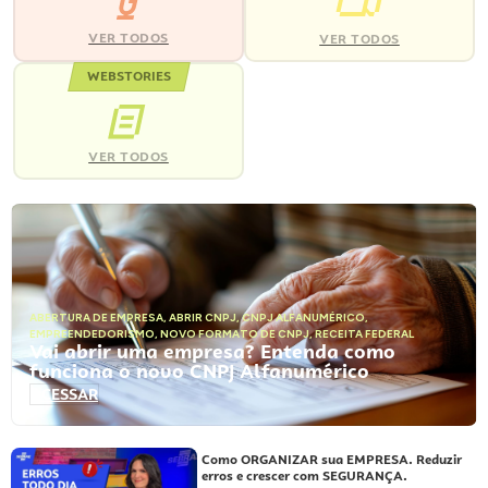
VER TODOS
VER TODOS
WEBSTORIES
VER TODOS
ABERTURA DE EMPRESA
,
ABRIR CNPJ
,
CNPJ ALFANUMÉRICO
,
EMPREENDEDORISMO
,
NOVO FORMATO DE CNPJ
,
RECEITA FEDERAL
Vai abrir uma empresa? Entenda como
funciona o novo CNPJ Alfanumérico
ACESSAR
Como ORGANIZAR sua EMPRESA. Reduzir
erros e crescer com SEGURANÇA.