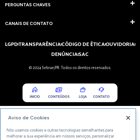
PERGUNTAS CHAVES​
CANAIS DE CONTATO
LGPD
TRANSPARÊNCIA
CÓDIGO DE ÉTICA
OUVIDORIA
DENÚNCIA
SAC
© 2024 Sebrae/PR. Todos os direitos reservados.
INICIO
CONTEÚDOS
LOJA
CONTATO
Aviso de Cookies
Nós usamos cookies e outras tecnologias semelhantes para
melhorar a sua experiência em nossos serviços, personalizar