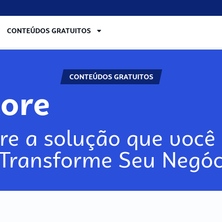
CONTEÚDOS GRATUITOS
CONTEÚDOS GRATUITOS
lore
re a solução que você 
 Transforme Seu Negóc