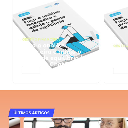
GESTÃO FINANCEIRA
Faça a análise
GESTÃO
financeira e atinja o
Faça
ponto de equilíbrio |
seu 
Prompts ChatGPT
Cha
ACESSAR
ACESS
ÚLTIMOS ARTIGOS