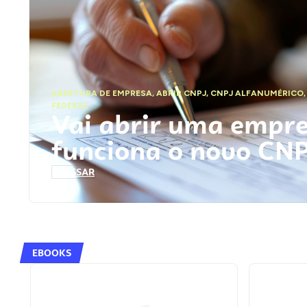
ABERTURA DE EMPRESA
,
ABRIR CNPJ
,
CNPJ ALFANUMÉRICO
FEDERAL
Vai abrir uma empr
funciona o novo CN
ACESSAR
EBOOKS