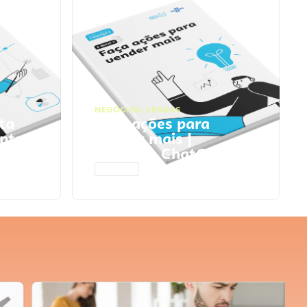
NEGÓCIOS
,
VENDAS
ta
Faça ações para
pts
vender mais |
Prompts ChatGPT
ACESSAR