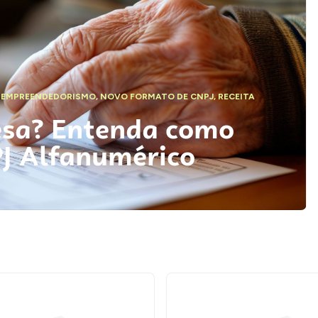
,
EMPREENDEDORISMO
,
NOVO FORMATO DE CNPJ
,
RECEITA
esa? Entenda como
PJ Alfanumérico