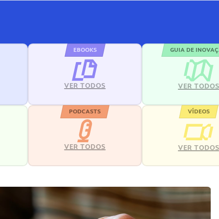
EBOOKS
GUIA DE INOVA
VER TODOS
VER TODO
PODCASTS
VÍDEOS
VER TODOS
VER TODO