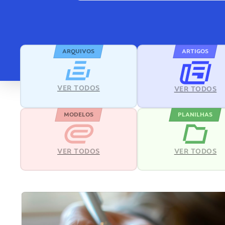
ARQUIVOS
ARTIGOS
VER TODOS
VER TODOS
MODELOS
PLANILHAS
VER TODOS
VER TODOS