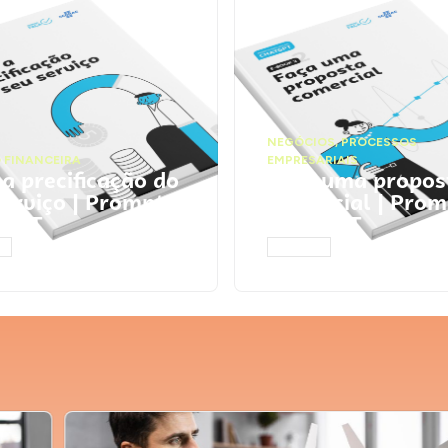
NEGÓCIOS
,
PROCESSOS
 FINANCEIRA
EMPRESARIAIS
 a precificação do
Faça uma propos
serviço | Prompts
comercial | Prom
tGPT
ChatGPT
AR
ACESSAR