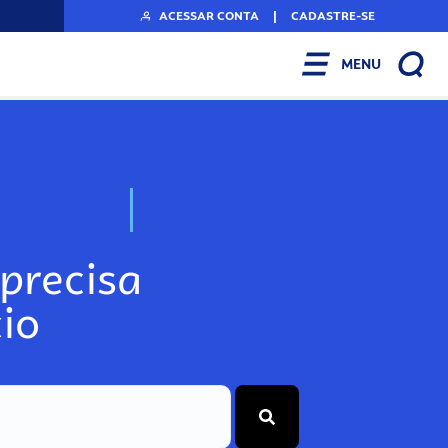
ACESSAR CONTA
|
CADASTRE-SE
MENU
N
o
s
s
o
s
A
r
precisa
io