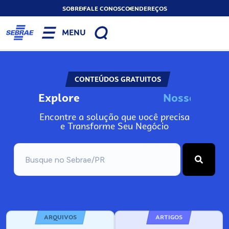
SOBRE
FALE CONOSCO
ENDEREÇOS
MENU
CONTEÚDOS GRATUITOS
Explore
N
o
s
s
o
s
I
n
Encontre a solução que você precisa
e Transforme Seu Negócio
ARQUIVOS
ARTIGOS