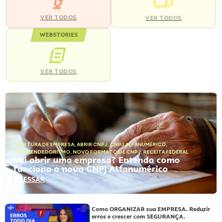
VER TODOS
VER TODOS
WEBSTORIES
VER TODOS
ABERTURA DE EMPRESA
,
ABRIR CNPJ
,
CNPJ ALFANUMÉRICO
,
EMPREENDEDORISMO
,
NOVO FORMATO DE CNPJ
,
RECEITA FEDERAL
Vai abrir uma empresa? Entenda como
funciona o novo CNPJ Alfanumérico
ACESSAR
Como ORGANIZAR sua EMPRESA. Reduzir
erros e crescer com SEGURANÇA.