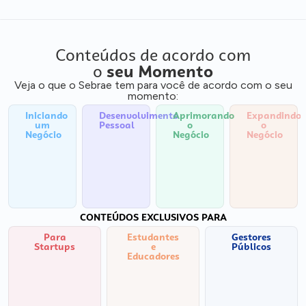
Conteúdos de acordo com
o
seu Momento
Veja o que o Sebrae tem para você de acordo com o seu
momento:
Iniciando
Desenvolvimento
Aprimorando
Expandindo
um
Pessoal
o
o
Negócio
Negócio
Negócio
CONTEÚDOS EXCLUSIVOS PARA
Para
Estudantes
Gestores
Startups
e
Públicos
Educadores