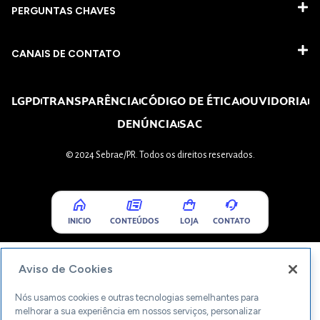
PERGUNTAS CHAVES​
CANAIS DE CONTATO
LGPD
TRANSPARÊNCIA
CÓDIGO DE ÉTICA
OUVIDORIA
DENÚNCIA
SAC
© 2024 Sebrae/PR. Todos os direitos reservados.
INICIO
CONTEÚDOS
LOJA
CONTATO
Aviso de Cookies
Nós usamos cookies e outras tecnologias semelhantes para
melhorar a sua experiência em nossos serviços, personalizar