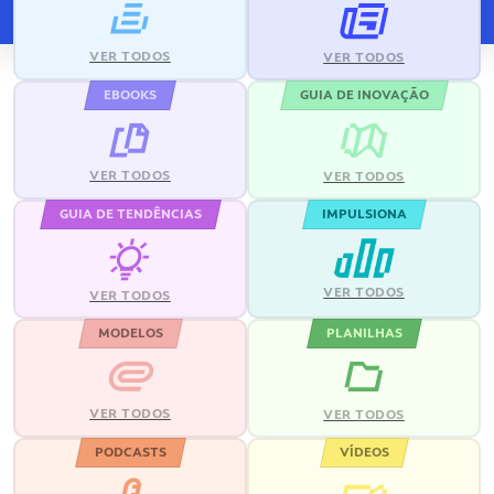
VER TODOS
VER TODOS
EBOOKS
GUIA DE INOVAÇÃO
VER TODOS
VER TODOS
GUIA DE TENDÊNCIAS
IMPULSIONA
VER TODOS
VER TODOS
MODELOS
PLANILHAS
VER TODOS
VER TODOS
PODCASTS
VÍDEOS