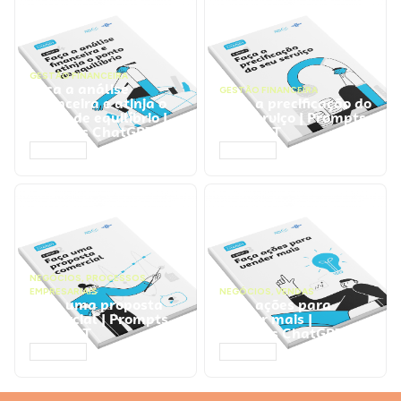
GESTÃO FINANCEIRA
Faça a análise
GESTÃO FINANCEIRA
financeira e atinja o
Faça a precificação do
ponto de equilíbrio |
seu serviço | Prompts
Prompts ChatGPT
ChatGPT
ACESSAR
ACESSAR
NEGÓCIOS
,
PROCESSOS
EMPRESARIAIS
NEGÓCIOS
,
VENDAS
Faça uma proposta
Faça ações para
comercial | Prompts
vender mais |
ChatGPT
Prompts ChatGPT
ACESSAR
ACESSAR