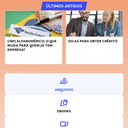
ÚLTIMOS ARTIGOS
QUE
DICAS PARA OBTER CRÉDITO
FAÇA A DIFERENÇA: SEJA
M
SUSTENTÁVEL, SEJA
INOVADOR
ARQUIVOS
EBOOKS