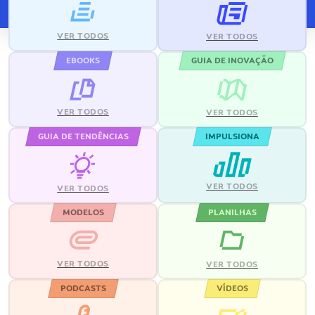
VER TODOS
VER TODOS
EBOOKS
GUIA DE INOVAÇÃO
VER TODOS
VER TODOS
GUIA DE TENDÊNCIAS
IMPULSIONA
VER TODOS
VER TODOS
MODELOS
PLANILHAS
VER TODOS
VER TODOS
PODCASTS
VÍDEOS