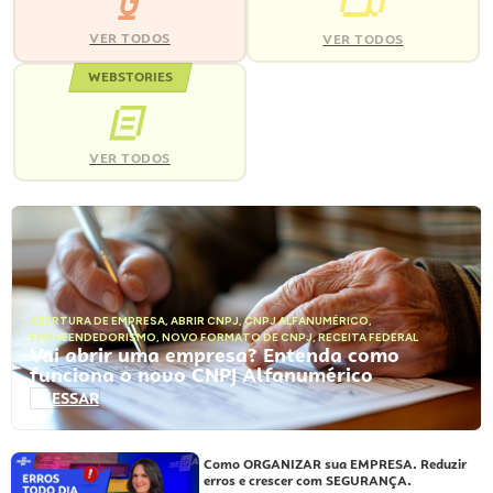
VER TODOS
VER TODOS
WEBSTORIES
VER TODOS
ABERTURA DE EMPRESA
,
ABRIR CNPJ
,
CNPJ ALFANUMÉRICO
,
EMPREENDEDORISMO
,
NOVO FORMATO DE CNPJ
,
RECEITA FEDERAL
Vai abrir uma empresa? Entenda como
funciona o novo CNPJ Alfanumérico
ACESSAR
Como ORGANIZAR sua EMPRESA. Reduzir
erros e crescer com SEGURANÇA.