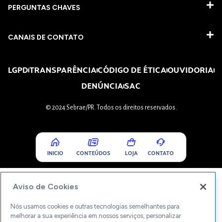
PERGUNTAS CHAVES​
CANAIS DE CONTATO
LGPD
TRANSPARÊNCIA
CÓDIGO DE ÉTICA
OUVIDORIA
DENÚNCIA
SAC
© 2024 Sebrae/PR. Todos os direitos reservados.
INICIO
CONTEÚDOS
LOJA
CONTATO
Aviso de Cookies
Nós usamos cookies e outras tecnologias semelhantes para
melhorar a sua experiência em nossos serviços, personalizar