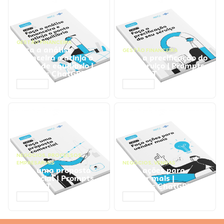
GESTÃO FINANCEIRA
Faça a análise
GESTÃO FINANCEIRA
financeira e atinja o
Faça a precificação do
ponto de equilíbrio |
seu serviço | Prompts
Prompts ChatGPT
ChatGPT
ACESSAR
ACESSAR
NEGÓCIOS
,
PROCESSOS
EMPRESARIAIS
NEGÓCIOS
,
VENDAS
Faça uma proposta
Faça ações para
comercial | Prompts
vender mais |
ChatGPT
Prompts ChatGPT
ACESSAR
ACESSAR