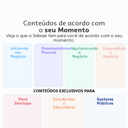
Conteúdos de acordo com
o
seu Momento
Veja o que o Sebrae tem para você de acordo com o seu
momento:
Iniciando
Desenvolvimento
Aprimorando
Expandindo
um
Pessoal
o
o
Negócio
Negócio
Negócio
CONTEÚDOS EXCLUSIVOS PARA
Para
Estudantes
Gestores
Startups
e
Públicos
Educadores