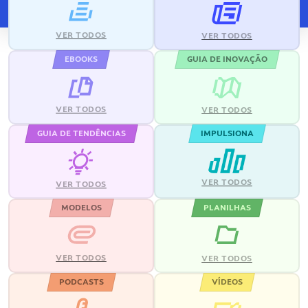
VER TODOS
VER TODOS
EBOOKS
GUIA DE INOVAÇÃO
VER TODOS
VER TODOS
GUIA DE TENDÊNCIAS
IMPULSIONA
VER TODOS
VER TODOS
MODELOS
PLANILHAS
VER TODOS
VER TODOS
PODCASTS
VÍDEOS