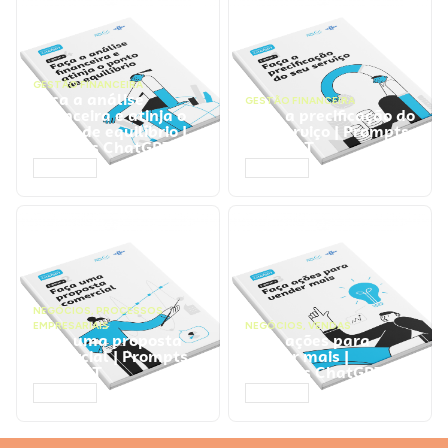
GESTÃO FINANCEIRA
Faça a análise
GESTÃO FINANCEIRA
financeira e atinja o
Faça a precificação do
ponto de equilíbrio |
seu serviço | Prompts
Prompts ChatGPT
ChatGPT
ACESSAR
ACESSAR
NEGÓCIOS
,
PROCESSOS
EMPRESARIAIS
NEGÓCIOS
,
VENDAS
Faça uma proposta
Faça ações para
comercial | Prompts
vender mais |
ChatGPT
Prompts ChatGPT
ACESSAR
ACESSAR