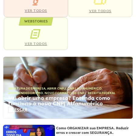
VER TODOS
VER TODOS
WEBSTORIES
VER TODOS
ABERTURA DE EMPRESA
,
ABRIR CNPJ
,
CNPJ ALFANUMÉRICO
,
EMPREENDEDORISMO
,
NOVO FORMATO DE CNPJ
,
RECEITA FEDERAL
Vai abrir uma empresa? Entenda como
funciona o novo CNPJ Alfanumérico
ACESSAR
Como ORGANIZAR sua EMPRESA. Reduzir
erros e crescer com SEGURANÇA.