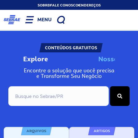
SOBRE
FALE CONOSCO
ENDEREÇOS
MENU
CONTEÚDOS GRATUITOS
Explore
N
o
s
s
o
s
I
n
f
o
Encontre a solução que você precisa
e Transforme Seu Negócio
ARQUIVOS
ARTIGOS