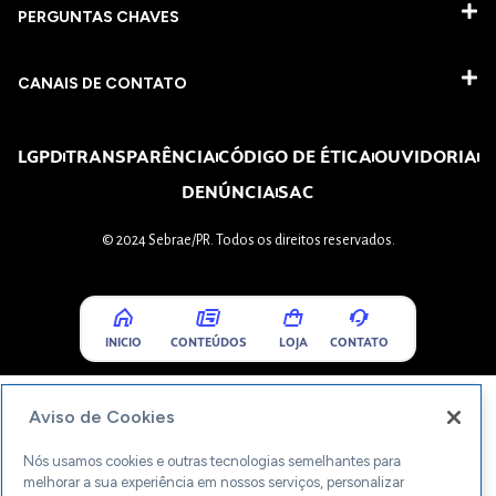
PERGUNTAS CHAVES​
CANAIS DE CONTATO
LGPD
TRANSPARÊNCIA
CÓDIGO DE ÉTICA
OUVIDORIA
DENÚNCIA
SAC
© 2024 Sebrae/PR. Todos os direitos reservados.
INICIO
CONTEÚDOS
LOJA
CONTATO
Aviso de Cookies
Nós usamos cookies e outras tecnologias semelhantes para
melhorar a sua experiência em nossos serviços, personalizar