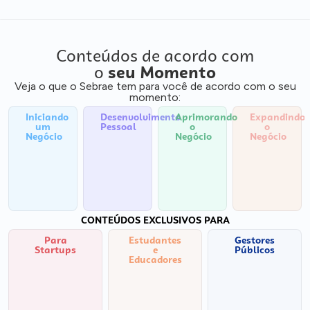
Conteúdos de acordo com
o
seu Momento
Veja o que o Sebrae tem para você de acordo com o seu
momento:
Iniciando
Desenvolvimento
Aprimorando
Expandindo
um
Pessoal
o
o
Negócio
Negócio
Negócio
CONTEÚDOS EXCLUSIVOS PARA
Para
Estudantes
Gestores
Startups
e
Públicos
Educadores