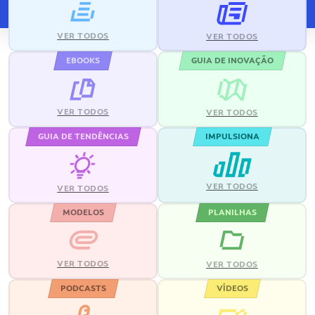
VER TODOS
VER TODOS
EBOOKS
GUIA DE INOVAÇÃO
VER TODOS
VER TODOS
GUIA DE TENDÊNCIAS
IMPULSIONA
VER TODOS
VER TODOS
MODELOS
PLANILHAS
VER TODOS
VER TODOS
PODCASTS
VÍDEOS