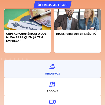
ÚLTIMOS ARTIGOS
FANUMÉRICO: O QUE
DICAS PARA OBTER CRÉDITO
FAÇA A DIFE
RA QUEM JÁ TEM
SUSTENTÁVE
A?
INOVADOR
ARQUIVOS
EBOOKS