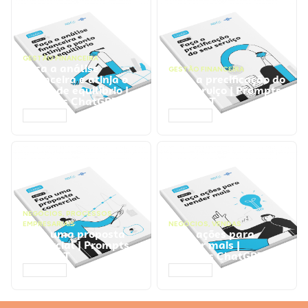
GESTÃO FINANCEIRA
Faça a análise
GESTÃO FINANCEIRA
financeira e atinja o
Faça a precificação do
ponto de equilíbrio |
seu serviço | Prompts
Prompts ChatGPT
ChatGPT
ACESSAR
ACESSAR
NEGÓCIOS
,
PROCESSOS
EMPRESARIAIS
NEGÓCIOS
,
VENDAS
Faça uma proposta
Faça ações para
comercial | Prompts
vender mais |
ChatGPT
Prompts ChatGPT
ACESSAR
ACESSAR