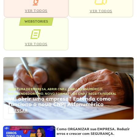
VER TODOS
VER TODOS
WEBSTORIES
VER TODOS
ABERTURA DE EMPRESA
,
ABRIR CNPJ
,
CNPJ ALFANUMÉRICO
,
EMPREENDEDORISMO
,
NOVO FORMATO DE CNPJ
,
RECEITA FEDERAL
Vai abrir uma empresa? Entenda como
funciona o novo CNPJ Alfanumérico
ACESSAR
Como ORGANIZAR sua EMPRESA. Reduzir
erros e crescer com SEGURANÇA.