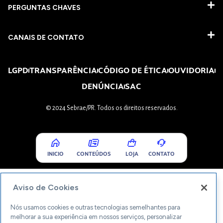
PERGUNTAS CHAVES​
CANAIS DE CONTATO
LGPD
TRANSPARÊNCIA
CÓDIGO DE ÉTICA
OUVIDORIA
DENÚNCIA
SAC
© 2024 Sebrae/PR. Todos os direitos reservados.
INICIO
CONTEÚDOS
LOJA
CONTATO
Aviso de Cookies
Nós usamos cookies e outras tecnologias semelhantes para
melhorar a sua experiência em nossos serviços, personalizar