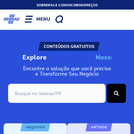
SOBRE
FALE CONOSCO
ENDEREÇOS
MENU
CONTEÚDOS GRATUITOS
Explore
N
o
s
s
o
s
A
Encontre a solução que você precisa
e Transforme Seu Negócio
ARQUIVOS
ARTIGOS