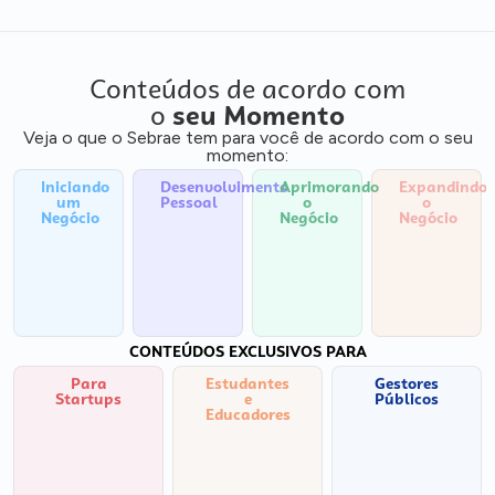
Conteúdos de acordo com
o
seu Momento
Veja o que o Sebrae tem para você de acordo com o seu
momento:
Iniciando
Desenvolvimento
Aprimorando
Expandindo
um
Pessoal
o
o
Negócio
Negócio
Negócio
CONTEÚDOS EXCLUSIVOS PARA
Para
Estudantes
Gestores
Startups
e
Públicos
Educadores