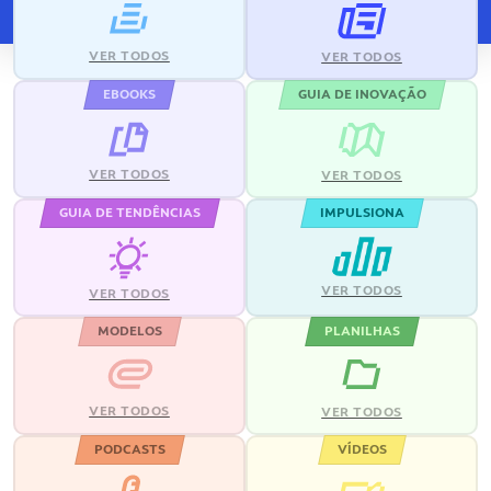
VER TODOS
VER TODOS
EBOOKS
GUIA DE INOVAÇÃO
VER TODOS
VER TODOS
GUIA DE TENDÊNCIAS
IMPULSIONA
VER TODOS
VER TODOS
MODELOS
PLANILHAS
VER TODOS
VER TODOS
PODCASTS
VÍDEOS