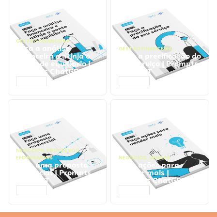
GESTÃO FINANCEIRA
Faça a análise
GESTÃO FINANCEIRA
financeira e atinja o
Faça a precificação do
ponto de equilíbrio |
seu serviço | Prompts
Prompts ChatGPT
ChatGPT
ACESSAR
ACESSAR
NEGÓCIOS
,
PROCESSOS
EMPRESARIAIS
NEGÓCIOS
,
VENDAS
Faça uma proposta
Faça ações para
comercial | Prompts
vender mais |
ChatGPT
Prompts ChatGPT
ACESSAR
ACESSAR