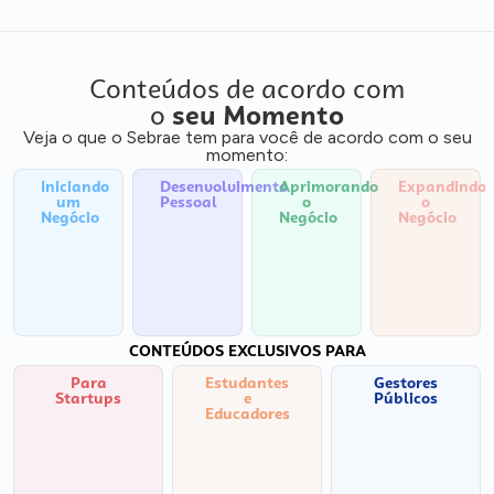
Conteúdos de acordo com
o
seu Momento
Veja o que o Sebrae tem para você de acordo com o seu
momento:
Iniciando
Desenvolvimento
Aprimorando
Expandindo
um
Pessoal
o
o
Negócio
Negócio
Negócio
CONTEÚDOS EXCLUSIVOS PARA
Para
Estudantes
Gestores
Startups
e
Públicos
Educadores