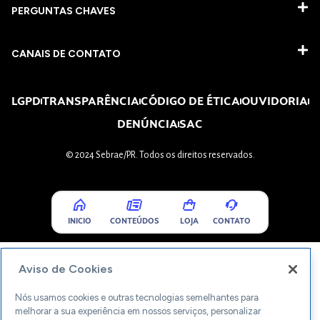
PERGUNTAS CHAVES​
CANAIS DE CONTATO
LGPD
TRANSPARÊNCIA
CÓDIGO DE ÉTICA
OUVIDORIA
DENÚNCIA
SAC
© 2024 Sebrae/PR. Todos os direitos reservados.
INICIO
CONTEÚDOS
LOJA
CONTATO
Aviso de Cookies
Nós usamos cookies e outras tecnologias semelhantes para
melhorar a sua experiência em nossos serviços, personalizar