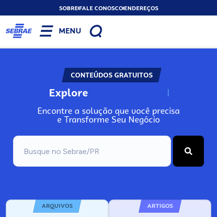
SOBRE
FALE CONOSCO
ENDEREÇOS
MENU
CONTEÚDOS GRATUITOS
Explore
N
o
s
s
o
s
A
Encontre a solução que você precisa
e Transforme Seu Negócio
ARQUIVOS
ARTIGOS