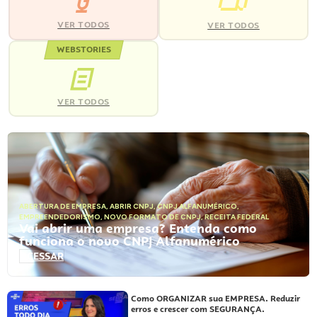
VER TODOS
VER TODOS
WEBSTORIES
VER TODOS
ABERTURA DE EMPRESA
,
ABRIR CNPJ
,
CNPJ ALFANUMÉRICO
,
EMPREENDEDORISMO
,
NOVO FORMATO DE CNPJ
,
RECEITA FEDERAL
Vai abrir uma empresa? Entenda como
funciona o novo CNPJ Alfanumérico
ACESSAR
Como ORGANIZAR sua EMPRESA. Reduzir
erros e crescer com SEGURANÇA.