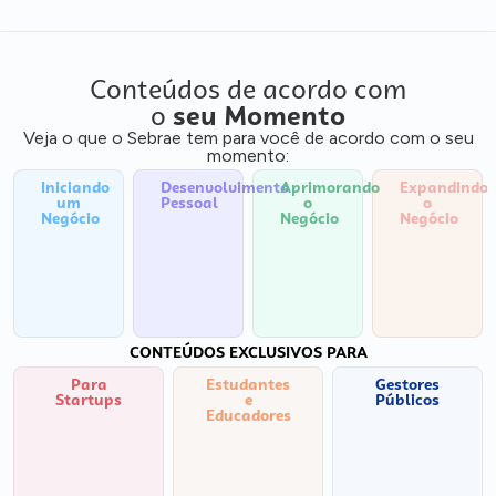
Conteúdos de acordo com
o
seu Momento
Veja o que o Sebrae tem para você de acordo com o seu
momento:
Iniciando
Desenvolvimento
Aprimorando
Expandindo
um
Pessoal
o
o
Negócio
Negócio
Negócio
CONTEÚDOS EXCLUSIVOS PARA
Para
Estudantes
Gestores
Startups
e
Públicos
Educadores