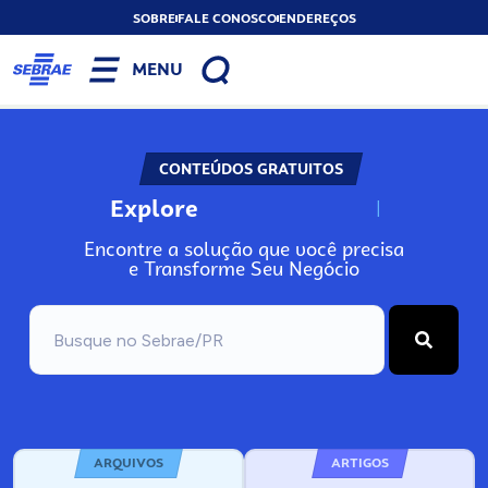
SOBRE
FALE CONOSCO
ENDEREÇOS
MENU
CONTEÚDOS GRATUITOS
Explore
N
o
s
s
o
s
A
Encontre a solução que você precisa
e Transforme Seu Negócio
ARQUIVOS
ARTIGOS