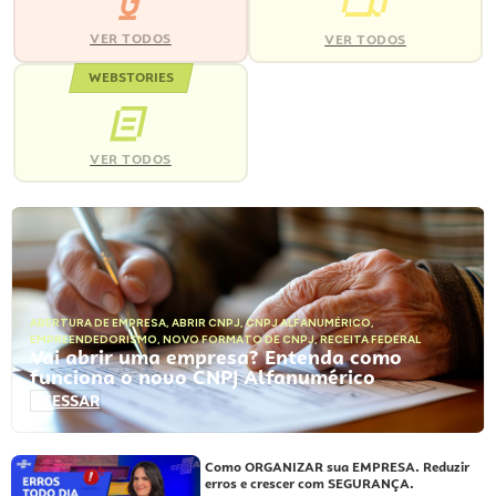
VER TODOS
VER TODOS
WEBSTORIES
VER TODOS
ABERTURA DE EMPRESA
,
ABRIR CNPJ
,
CNPJ ALFANUMÉRICO
,
EMPREENDEDORISMO
,
NOVO FORMATO DE CNPJ
,
RECEITA FEDERAL
Vai abrir uma empresa? Entenda como
funciona o novo CNPJ Alfanumérico
ACESSAR
Como ORGANIZAR sua EMPRESA. Reduzir
erros e crescer com SEGURANÇA.