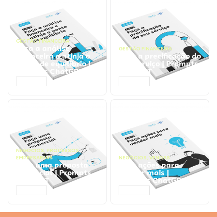
GESTÃO FINANCEIRA
Faça a análise
GESTÃO FINANCEIRA
financeira e atinja o
Faça a precificação do
ponto de equilíbrio |
seu serviço | Prompts
Prompts ChatGPT
ChatGPT
ACESSAR
ACESSAR
NEGÓCIOS
,
PROCESSOS
EMPRESARIAIS
NEGÓCIOS
,
VENDAS
Faça uma proposta
Faça ações para
comercial | Prompts
vender mais |
ChatGPT
Prompts ChatGPT
ACESSAR
ACESSAR