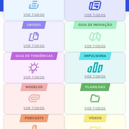
VER TODOS
VER TODOS
EBOOKS
GUIA DE INOVAÇÃO
VER TODOS
VER TODOS
GUIA DE TENDÊNCIAS
IMPULSIONA
VER TODOS
VER TODOS
MODELOS
PLANILHAS
VER TODOS
VER TODOS
PODCASTS
VÍDEOS