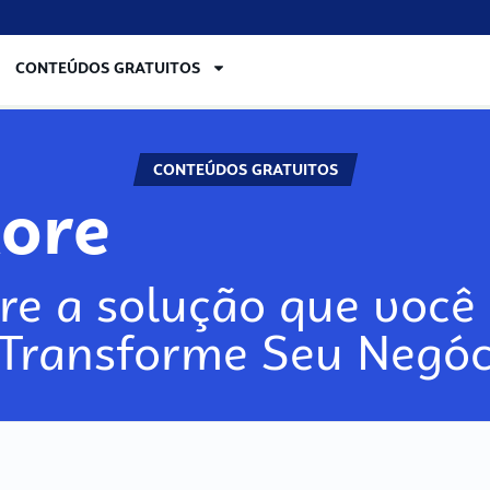
CONTEÚDOS GRATUITOS
CONTEÚDOS GRATUITOS
lore
re a solução que você 
 Transforme Seu Negóc