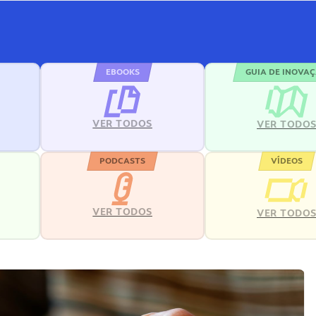
EBOOKS
GUIA DE INOVA
VER TODOS
VER TODO
PODCASTS
VÍDEOS
VER TODOS
VER TODO