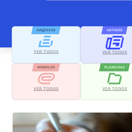
ARQUIVOS
ARTIGOS
VER TODOS
VER TODOS
MODELOS
PLANILHAS
VER TODOS
VER TODOS