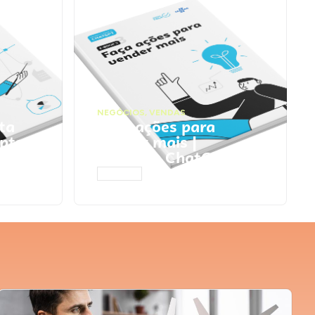
NEGÓCIOS
,
VENDAS
ta
Faça ações para
pts
vender mais |
Prompts ChatGPT
ACESSAR