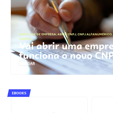
ABERTURA DE EMPRESA
,
ABRIR CNPJ
,
CNPJ ALFANUMÉRICO
FEDERAL
Vai abrir uma empr
funciona o novo CN
ACESSAR
EBOOKS