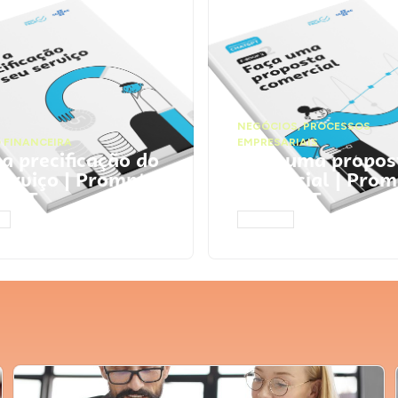
NEGÓCIOS
,
PROCESSOS
 FINANCEIRA
EMPRESARIAIS
 a precificação do
Faça uma propos
serviço | Prompts
comercial | Prom
tGPT
ChatGPT
AR
ACESSAR