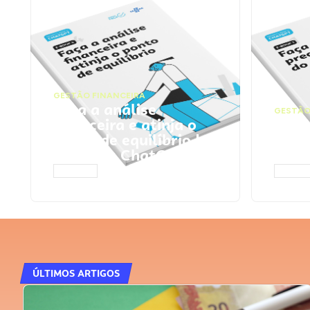
GESTÃO FINANCEIRA
Faça a análise
GESTÃO
financeira e atinja o
Faça
ponto de equilíbrio |
seu 
Prompts ChatGPT
Cha
ACESSAR
ACESS
ÚLTIMOS ARTIGOS