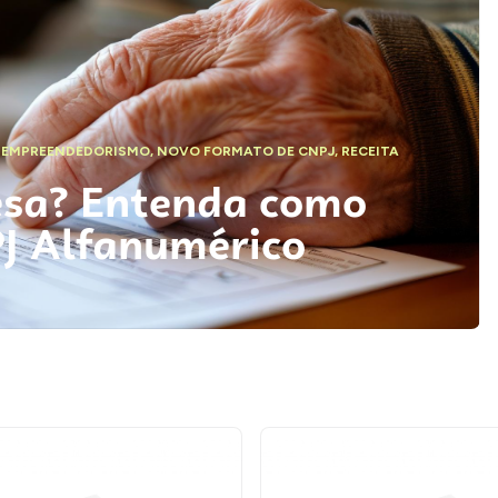
,
EMPREENDEDORISMO
,
NOVO FORMATO DE CNPJ
,
RECEITA
esa? Entenda como
PJ Alfanumérico