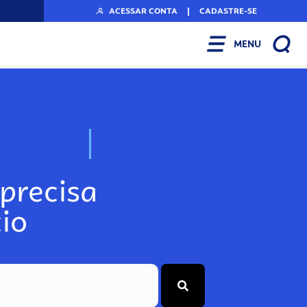
ACESSAR CONTA
|
CADASTRE-SE
MENU
N
o
s
s
o
s
A
r
precisa
io